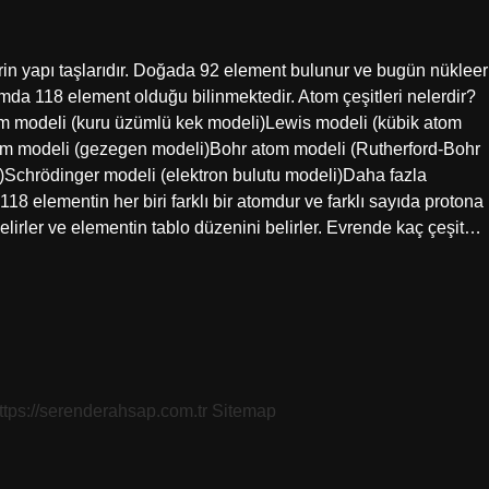
in yapı taşlarıdır. Doğada 92 element bulunur ve bugün nükleer
amda 118 element olduğu bilinmektedir. Atom çeşitleri nelerdir?
m modeli (kuru üzümlü kek modeli)Lewis modeli (kübik atom
om modeli (gezegen modeli)Bohr atom modeli (Rutherford-Bohr
)Schrödinger modeli (elektron bulutu modeli)Daha fazla
8 elementin her biri farklı bir atomdur ve farklı sayıda protona
belirler ve elementin tablo düzenini belirler. Evrende kaç çeşit…
ttps://serenderahsap.com.tr
Sitemap