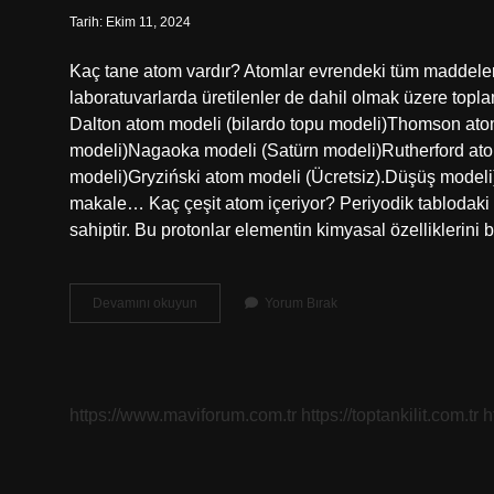
Tarih: Ekim 11, 2024
Kaç tane atom vardır? Atomlar evrendeki tüm maddeler
laboratuvarlarda üretilenler de dahil olmak üzere topl
Dalton atom modeli (bilardo topu modeli)Thomson ato
modeli)Nagaoka modeli (Satürn modeli)Rutherford at
modeli)Gryziński atom modeli (Ücretsiz).Düşüş modeli
makale… Kaç çeşit atom içeriyor? Periyodik tablodaki 11
sahiptir. Bu protonlar elementin kimyasal özelliklerini 
Kaç
Devamını okuyun
Yorum Bırak
Çeşit
Atom
Vardır
https://www.maviforum.com.tr
https://toptankilit.com.tr
h