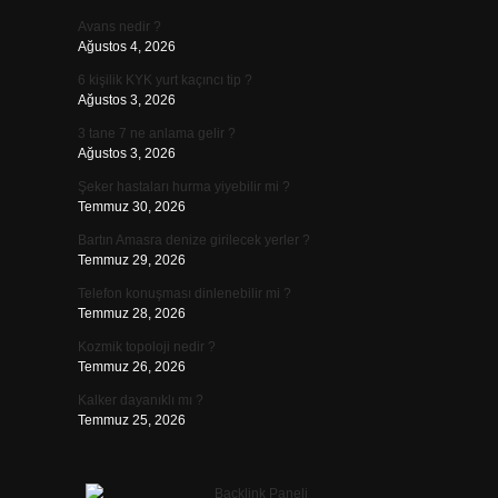
Avans nedir ?
Ağustos 4, 2026
6 kişilik KYK yurt kaçıncı tip ?
Ağustos 3, 2026
3 tane 7 ne anlama gelir ?
Ağustos 3, 2026
Şeker hastaları hurma yiyebilir mi ?
Temmuz 30, 2026
Bartın Amasra denize girilecek yerler ?
Temmuz 29, 2026
Telefon konuşması dinlenebilir mi ?
Temmuz 28, 2026
Kozmik topoloji nedir ?
Temmuz 26, 2026
Kalker dayanıklı mı ?
Temmuz 25, 2026