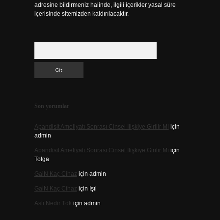
adresine bildirmeniz halinde, ilgili içerikler yasal süre
içerisinde sitemizden kaldırılacaktır.
Arama
Son yorumlar
Apandisit Ameliyatı Sonrası Cinsel Ilişkiye Girilir Mi
için
admin
Apandisit Ameliyatı Sonrası Cinsel Ilişkiye Girilir Mi
için
Tolga
Gai̇N Kaç Cihaz
için
admin
Gai̇N Kaç Cihaz
için
Işıl
Aslı Nedir Tdk
için
admin