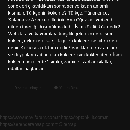
sonekleri çıkarıldıktan sonra geriye kalan anlamlı
kısmıdır. Türkçenin kökü ne? Türkçe, Türkmence,
Salarca ve Azerice dillerinin Ana Oğuz adı verilen bir
dilden türediği düşünülmektedir. İsim kök fiil kök nedir?
Varlıklara ve kavramlara karşılık gelen köklere isim
kökleri, eylemlere karşılık gelen köklere ise fiil kökleri
denir. Koku sözcük türü nedir? Varlıkların, kavramların
ve duyguların adları olan köklere isim kökleri denir. İsim
kökleri cümlelerde “isimler, zamirler, zarflar, sıfatlar,
edatlar, bağlaçlar…
Kökü
Devamını okuyun
Yorum Bırak
Kelimesinin
Kökü
Nedir
https://www.maviforum.com.tr
https://toptankilit.com.tr
https://serenderahsap.com.tr
Sitemap