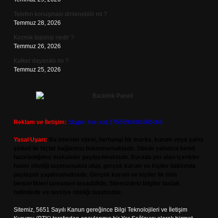
Telefon konuşması dinlenebilir mi ?
Temmuz 28, 2026
Kozmik topoloji nedir ?
Temmuz 26, 2026
Kalker dayanıklı mı ?
Temmuz 25, 2026
Reklam ve İletişim:
Skype: live:.cid.575569c608265c69
Yasal Uyarı:
Bu internet sitesi, herhangi bir marka, kurum veya şahıs
şirketi ile hiçbir bağlantısı bulunmamaktadır. Sitede yalnızca kendi
hazırladığımız makaleler paylaşılmaktadır. Burada yer alan içerikler
haber niteliği taşımamakta olup, gerçek kurum ve kişiler hakkında
paylaşım yapılmamaktadır. Gerçek kurum ve kişiler ile isim
benzerlikleri tamamen tesadüfidir. Sitemizdeki bilgiler taslak
halindedir ve tavsiye niteliği taşımazlar.
Sitemiz, 5651 Sayılı Kanun gereğince Bilgi Teknolojileri ve İletişim