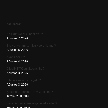
Sidebar
Son Yazılar
Kaç gün rapor alınabiliyor ?
Ağustos 7, 2026
Bisiklet kullanırken kask zorunlu mu ?
Ağustos 6, 2026
Avans nedir ?
Ağustos 4, 2026
6 kişilik KYK yurt kaçıncı tip ?
Ağustos 3, 2026
3 tane 7 ne anlama gelir ?
Ağustos 3, 2026
Şeker hastaları hurma yiyebilir mi ?
Temmuz 30, 2026
Bartın Amasra denize girilecek yerler ?
Temmuz 29, 2026