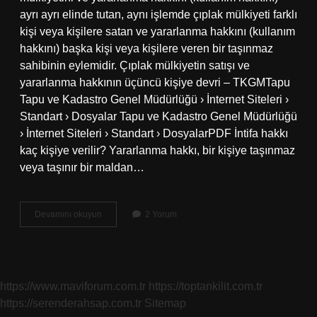
ayrı ayrı elinde tutan, aynı işlemde çıplak mülkiyeti farklı
kişi veya kişilere satan ve yararlanma hakkını (kullanım
hakkını) başka kişi veya kişilere veren bir taşınmaz
sahibinin eylemidir. Çıplak mülkiyetin satışı ve
yararlanma hakkının üçüncü kişiye devri – TKGMTapu
Tapu ve Kadastro Genel Müdürlüğü › İnternet Siteleri ›
Standart › Dosyalar Tapu ve Kadastro Genel Müdürlüğü
› İnternet Siteleri › Standart › DosyalarPDF İntifa hakkı
kaç kişiye verilir? Yararlanma hakkı, bir kişiye taşınmaz
veya taşınır bir maldan…
İNtifa
Devamını okuyun
2 Yorum
Hakkı
3
Kişiye
Devredilir
Mi
https://www.maviforum.com.tr
https://toptankilit.com.tr
https://serenderahsap.com.tr
Sitemap