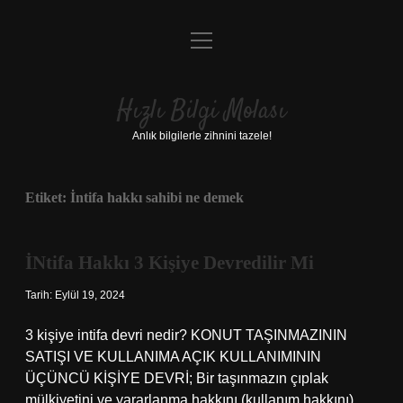
menüyü
Anasayfa
aç
Gizlilik Politikası
Hızlı Bilgi Molası
Yasal Uyarı
Anlık bilgilerle zihnini tazele!
Hakkımızda
Etiket:
İntifa hakkı sahibi ne demek
İNtifa Hakkı 3 Kişiye Devredilir Mi
Tarih: Eylül 19, 2024
3 kişiye intifa devri nedir? KONUT TAŞINMAZININ
SATIŞI VE KULLANIMA AÇIK KULLANIMININ
ÜÇÜNCÜ KİŞİYE DEVRİ; Bir taşınmazın çıplak
mülkiyetini ve yararlanma hakkını (kullanım hakkını)