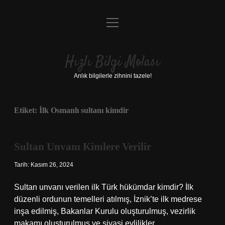
menüyü
Anasayfa
aç
Gizlilik Politikası
Hızlı Bilgi Molası
Yasal Uyarı
Anlık bilgilerle zihnini tazele!
Hakkımızda
Etiket:
İlk Osmanlı sultanı kimdir
Sultan Unvanı Kimlere Verilir
Tarih: Kasım 26, 2024
Sultan unvanı verilen ilk Türk hükümdar kimdir? İlk
düzenli ordunun temelleri atılmış, İznik’te ilk medrese
inşa edilmiş, Bakanlar Kurulu oluşturulmuş, vezirlik
makamı oluşturulmuş ve siyasi evlilikler