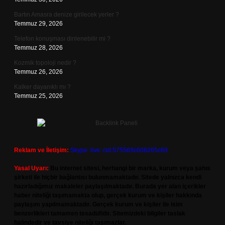
Bartın Amasra denize girilecek yerler ?
Temmuz 29, 2026
Telefon konuşması dinlenebilir mi ?
Temmuz 28, 2026
Kozmik topoloji nedir ?
Temmuz 26, 2026
Kalker dayanıklı mı ?
Temmuz 25, 2026
Reklam ve İletişim:
Skype: live:.cid.575569c608265c69
Yasal Uyarı:
Bu internet sitesi, herhangi bir marka, kurum veya şahıs
şirketi ile hiçbir bağlantısı bulunmamaktadır. Sitede yalnızca kendi
hazırladığımız makaleler paylaşılmaktadır. Burada yer alan içerikler
haber niteliği taşımamakta olup, gerçek kurum ve kişiler hakkında
paylaşım yapılmamaktadır. Gerçek kurum ve kişiler ile isim
benzerlikleri tamamen tesadüfidir. Sitemizdeki bilgiler taslak
halindedir ve tavsiye niteliği taşımazlar.