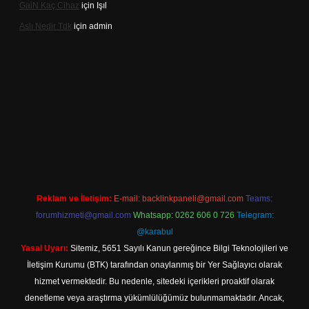
Gai̇N Kaç Cihaz
için
Işıl
Aslı Nedir Tdk
için
admin
iriş
Reklam ve İletişim:
E-mail:
backlinkpaneli@gmail.com
Teams:
forumhizmeti@gmail.com
Whatsapp: 0262 606 0 726
Telegram:
@karabul
Yasal Uyarı:
Sitemiz, 5651 Sayılı Kanun gereğince Bilgi Teknolojileri ve
İletişim Kurumu (BTK) tarafından onaylanmış bir Yer Sağlayıcı olarak
hizmet vermektedir. Bu nedenle, sitedeki içerikleri proaktif olarak
denetleme veya araştırma yükümlülüğümüz bulunmamaktadır. Ancak,