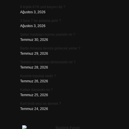
6 kişilik KYK yurt kaçıncı tip ?
Ağustos 3, 2026
3 tane 7 ne anlama gelir ?
Ağustos 3, 2026
Şeker hastaları hurma yiyebilir mi ?
Temmuz 30, 2026
Bartın Amasra denize girilecek yerler ?
Temmuz 29, 2026
Telefon konuşması dinlenebilir mi ?
Temmuz 28, 2026
Kozmik topoloji nedir ?
Temmuz 26, 2026
Kalker dayanıklı mı ?
Temmuz 25, 2026
Kart limiti eksi ne demek ?
Temmuz 24, 2026