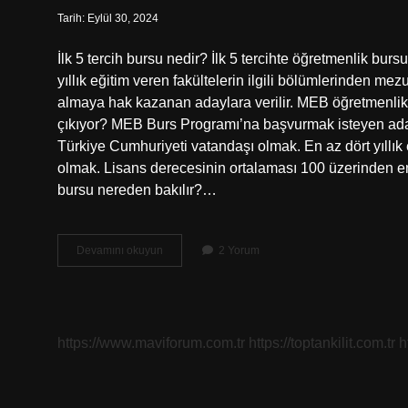
Tarih: Eylül 30, 2024
İlk 5 tercih bursu nedir? İlk 5 tercihte öğretmenlik bu
yıllık eğitim veren fakültelerin ilgili bölümlerinden mez
almaya hak kazanan adaylara verilir. MEB öğretmenlik 
çıkıyor? MEB Burs Programı’na başvurmak isteyen aday
Türkiye Cumhuriyeti vatandaşı olmak. En az dört yıllık
olmak. Lisans derecesinin ortalaması 100 üzerinden e
bursu nereden bakılır?…
Ilk
Devamını okuyun
2 Yorum
Beş
Tercih
Öğretmenlik
Bursu
Ne
https://www.maviforum.com.tr
https://toptankilit.com.tr
h
Kadar