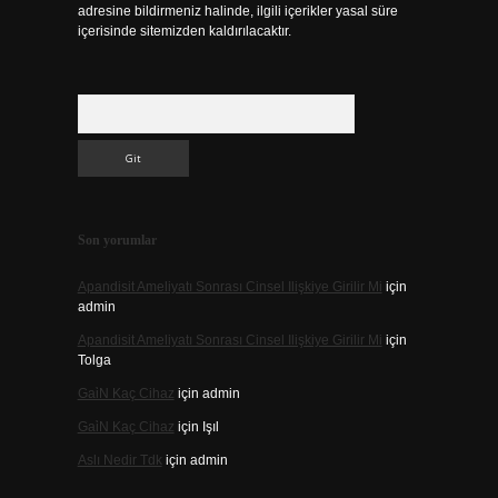
adresine bildirmeniz halinde, ilgili içerikler yasal süre
içerisinde sitemizden kaldırılacaktır.
Arama
Son yorumlar
Apandisit Ameliyatı Sonrası Cinsel Ilişkiye Girilir Mi
için
admin
Apandisit Ameliyatı Sonrası Cinsel Ilişkiye Girilir Mi
için
Tolga
Gai̇N Kaç Cihaz
için
admin
Gai̇N Kaç Cihaz
için
Işıl
Aslı Nedir Tdk
için
admin