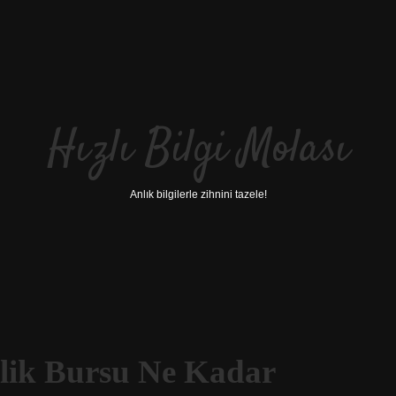
Hızlı Bilgi Molası
Anlık bilgilerle zihnini tazele!
nlik Bursu Ne Kadar