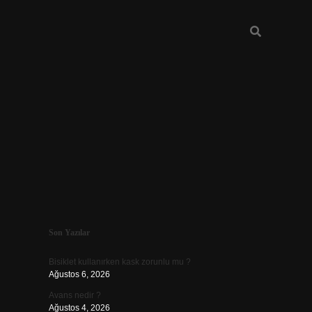
Sidebar
Son Yazılar
vdcasino güncel giriş
Bisiklet kullanırken kask zorunlu mu ?
Ağustos 6, 2026
Avans nedir ?
Ağustos 4, 2026