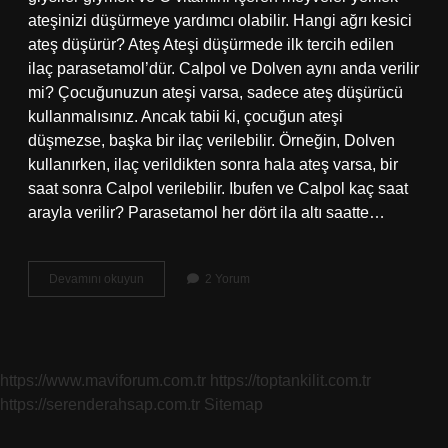
ateşinizi düşürmeye yardımcı olabilir. Hangi ağrı kesici
ateş düşürür? Ateş Ateşi düşürmede ilk tercih edilen
ilaç parasetamol’dür. Calpol ve Dolven aynı anda verilir
mi? Çocuğunuzun ateşi varsa, sadece ateş düşürücü
kullanmalısınız. Ancak tabii ki, çocuğun ateşi
düşmezse, başka bir ilaç verilebilir. Örneğin, Dolven
kullanırken, ilaç verildikten sonra hala ateş varsa, bir
saat sonra Calpol verilebilir. Ibufen ve Calpol kaç saat
arayla verilir? Parasetamol her dört ila altı saatte…
En
Devamını okuyun
2 Yorum
Iyi
Ateş
Düşürücü
Hangisi
https://www.maviforum.com.tr
https://toptankilit.com.tr
https://serenderahsap.com.tr
Sitemap