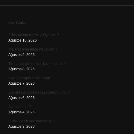
Sidebar
Son Yazılar
5 Taş oyunu Kaç Kişi Oynanır ?
Ağustos 10, 2026
Metafaz evresinde ne oluyor ?
Ağustos 9, 2026
Termal su günde kaç kez kullanılır ?
Ağustos 8, 2026
Kaç gün rapor alınabiliyor ?
Ağustos 7, 2026
Bisiklet kullanırken kask zorunlu mu ?
Ağustos 6, 2026
Avans nedir ?
Ağustos 4, 2026
6 kişilik KYK yurt kaçıncı tip ?
Ağustos 3, 2026