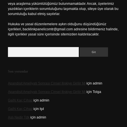
veya araştırma yükümlülüğümüz bulunmamaktadır. Ancak, üyelerimiz
yazdıkları içeriklerin sorumluluğunu taşımakta olup, siteye üye olarak bu
sorumluluğu kabul etmiş sayılırlar.
Hukuka ve yasal düzenlemelere aykırı olduğunu düşündüğünüz
içerikleri,
backlinkpanelicomtr@gmail.com
adresine bildirmeniz halinde,
ilgili içerikler yasal süre içerisinde sitemizden kaldırılacaktır.
Arama
Son yorumlar
Apandisit Ameliyatı Sonrası Cinsel Ilişkiye Girilir Mi
için
admin
Apandisit Ameliyatı Sonrası Cinsel Ilişkiye Girilir Mi
için
Tolga
Gai̇N Kaç Cihaz
için
admin
Gai̇N Kaç Cihaz
için
Işıl
Aslı Nedir Tdk
için
admin