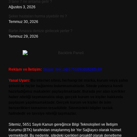
3 tane 7 ne anlama gelir ?
Ağustos 3, 2026
Şeker hastaları hurma yiyebilir mi ?
Temmuz 30, 2026
Bartın Amasra denize girilecek yerler ?
Temmuz 29, 2026
Reklam ve İletişim:
Skype: live:.cid.575569c608265c69
Yasal Uyarı:
Bu internet sitesi, herhangi bir marka, kurum veya şahıs
şirketi ile hiçbir bağlantısı bulunmamaktadır. Sitede yalnızca kendi
hazırladığımız makaleler paylaşılmaktadır. Burada yer alan içerikler
haber niteliği taşımamakta olup, gerçek kurum ve kişiler hakkında
paylaşım yapılmamaktadır. Gerçek kurum ve kişiler ile isim
benzerlikleri tamamen tesadüfidir. Sitemizdeki bilgiler taslak
halindedir ve tavsiye niteliği taşımazlar.
Sitemiz, 5651 Sayılı Kanun gereğince Bilgi Teknolojileri ve İletişim
Kurumu (BTK) tarafından onaylanmış bir Yer Sağlayıcı olarak hizmet
vermektedir. Bu nedenle, sitedeki içerikleri proaktif olarak denetleme