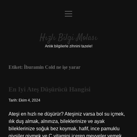
menüyü
Anasayfa
aç
Gizlilik Politikası
Hızlı Bilgi Molası
Yasal Uyarı
Anlık bilgilerle zihnini tazele!
Hakkımızda
Etiket:
İburamin Cold ne işe yarar
En Iyi Ateş Düşürücü Hangisi
Tarih: Ekim 4, 2024
Ateşi en hızlı ne düşürür? Ateşiniz varsa bol su içmek,
ılık duş almak, alnınıza, bileklerinize ve ayak
bileklerinize soğuk bez koymak, hafif, ince pamuklu
giysiler giymek ve C vitamini içeren meyveler yemek