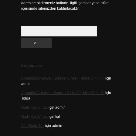
adresine bildirmeniz halinde, ilgili içerikler yasal süre
içerisinde sitemizden kaldırılacaktır.
Arama
Son yorumlar
Apandisit Ameliyatı Sonrası Cinsel Ilişkiye Girilir Mi
için
admin
Apandisit Ameliyatı Sonrası Cinsel Ilişkiye Girilir Mi
için
Tolga
Gai̇N Kaç Cihaz
için
admin
Gai̇N Kaç Cihaz
için
Işıl
Aslı Nedir Tdk
için
admin