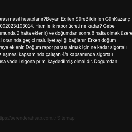
ası nasıl hesaplanır?Beyan Edilen SüreBildirilen GünKazanç
2023/103014. Hamilelik rapor ücreti ne kadar? Gebe
umunda 2 hafta eklenir) ve doğumdan sonra 8 hafta olmak üzer
i oranında geçici maluliyet aylığı bağlanır. Erken doğum
e eklenir. Doğum rapor parası almak için ne kadar sigortalı
zleşmesi kapsamında çalışan 4/a kapsamında sigortalı
ısa vadeli sigorta primi kaydedilmiş olmalıdır. Doğumdan
ttps://serenderahsap.com.tr
Sitemap