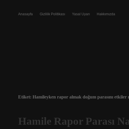
Anasayfa
Gizlilik Politikası
Yasal Uyarı
Hakkımızda
Etiket:
Hamileyken rapor almak doğum parasını etkiler 
Hamile Rapor Parası Nas