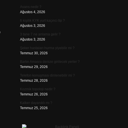
Avans nedir ?
Ağustos 4, 2026
6 kişilik KYK yurt kaçıncı tip ?
Ağustos 3, 2026
e
3 tane 7 ne anlama gelir ?
Ağustos 3, 2026
Şeker hastaları hurma yiyebilir mi ?
Temmuz 30, 2026
Bartın Amasra denize girilecek yerler ?
Temmuz 29, 2026
Telefon konuşması dinlenebilir mi ?
Temmuz 28, 2026
Kozmik topoloji nedir ?
Temmuz 26, 2026
Kalker dayanıklı mı ?
Temmuz 25, 2026