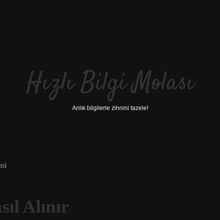
Hızlı Bilgi Molası
Anlık bilgilerle zihnini tazele!
mi
ıl Alınır