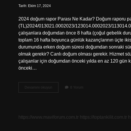
Tarih: Ekim 17, 2024
2024 doğum rapor Parası Ne Kadar? Doğum raporu par
(TL)2024/013021.0002023/123014.0002023/113014.000
çalışanlara doğumdan önce 8 hafta (çoğul gebelik dur
toplam 16 hafta boyunca günlük kazançlarının üçte ikis
durumunda erken doğum süresi doğumdan sonraki sürey
olmak gerekir? Canlı doğum olması gerekir. Hizmet sö
çalışanlar için doğumdan önceki yılda en az 120 gün k
önceki…
Hamile
Devamını okuyun
8 Yorum
Rapor
Parası
Nasıl
Alınır
https://www.maviforum.com.tr
https://toptankilit.com.tr
h