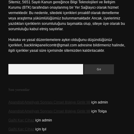
Sitemiz, 5651 Sayılı Kanun gereğince Bilgi Teknolojileri ve İletişim
Kurumu (BTK) tarafından onaylanmış bir Yer Sağlayıcı olarak hizmet
vermektedir. Bu nedenle, sitedeki içerikleri proaktif olarak denetleme
veya araştırma yükümlülüğümüz bulunmamaktadır. Ancak, üyelerimiz
yazdıkları içeriklerin sorumluluğunu taşımakta olup, siteye üye olarak bu
sorumluluğu kabul etmiş sayılırlar.
Hukuka ve yasal düzenlemelere aykırı olduğunu düşündüğünüz
içerikleri,
backlinkpanelicomtr@gmail.com
adresine bildirmeniz halinde,
ilgili içerikler yasal süre içerisinde sitemizden kaldırılacaktır.
Arama
Son yorumlar
Apandisit Ameliyatı Sonrası Cinsel Ilişkiye Girilir Mi
için
admin
Apandisit Ameliyatı Sonrası Cinsel Ilişkiye Girilir Mi
için
Tolga
Gai̇N Kaç Cihaz
için
admin
Gai̇N Kaç Cihaz
için
Işıl