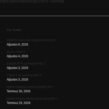
https://serenderahsap.com.tr
Sitemap
Sidebar
Son Yazılar
Bisiklet kullanırken kask zorunlu mu ?
Ağustos 6, 2026
Avans nedir ?
Ağustos 4, 2026
6 kişilik KYK yurt kaçıncı tip ?
Ağustos 3, 2026
3 tane 7 ne anlama gelir ?
Ağustos 3, 2026
Şeker hastaları hurma yiyebilir mi ?
Temmuz 30, 2026
Bartın Amasra denize girilecek yerler ?
Temmuz 29, 2026