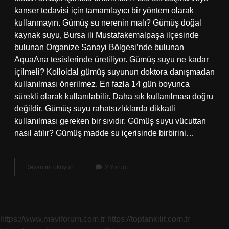
kanser tedavisi için tamamlayıcı bir yöntem olarak
kullanmayın. Gümüş su nerenin malı? Gümüş doğal
kaynak suyu, Bursa ili Mustafakemalpaşa ilçesinde
bulunan Organize Sanayi Bölgesi’nde bulunan
AquaAna tesislerinde üretiliyor. Gümüş suyu ne kadar
içilmeli? Kolloidal gümüş suyunun doktora danışmadan
kullanılması önerilmez. En fazla 14 gün boyunca
sürekli olarak kullanılabilir. Daha sık kullanılması doğru
değildir. Gümüş suyu rahatsızlıklarda dikkatli
kullanılması gereken bir sıvıdır. Gümüş suyu vücuttan
nasıl atılır? Gümüş madde su içerisinde birbirini…
Gümüş
Devamını okuyun
2 Yorum
Su
Sağlıklı
Mı
https://www.maviforum.com.tr
https://toptankilit.com.tr