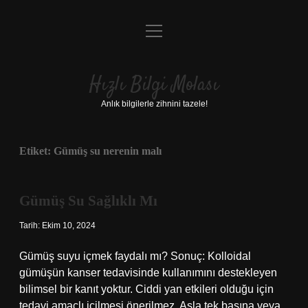
menüyü
Anasayfa
aç
Gizlilik Politikası
Hızlı Bilgi Molası
Yasal Uyarı
Anlık bilgilerle zihnini tazele!
Hakkımızda
Etiket:
Gümüş su nerenin malı
Gümüş Su Sağlıklı Mı
Tarih: Ekim 10, 2024
Gümüş suyu içmek faydalı mı? Sonuç: Kolloidal
gümüşün kanser tedavisinde kullanımını destekleyen
bilimsel bir kanıt yoktur. Ciddi yan etkileri olduğu için
tedavi amaçlı içilmesi önerilmez. Asla tek başına veya