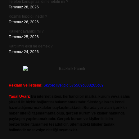
Telefon konuşması dinlenebilir mi ?
Temmuz 28, 2026
Kozmik topoloji nedir ?
Temmuz 26, 2026
Kalker dayanıklı mı ?
Temmuz 25, 2026
Kart limiti eksi ne demek ?
Temmuz 24, 2026
Reklam ve İletişim:
Skype: live:.cid.575569c608265c69
Yasal Uyarı:
Bu internet sitesi, herhangi bir marka, kurum veya şahıs
şirketi ile hiçbir bağlantısı bulunmamaktadır. Sitede yalnızca kendi
hazırladığımız makaleler paylaşılmaktadır. Burada yer alan içerikler
haber niteliği taşımamakta olup, gerçek kurum ve kişiler hakkında
paylaşım yapılmamaktadır. Gerçek kurum ve kişiler ile isim
benzerlikleri tamamen tesadüfidir. Sitemizdeki bilgiler taslak
halindedir ve tavsiye niteliği taşımazlar.