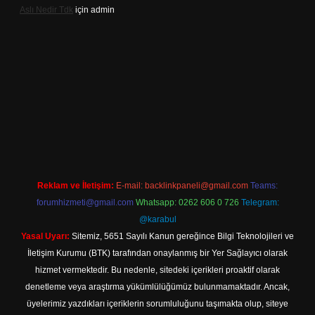
Aslı Nedir Tdk
için
admin
 giriş
Reklam ve İletişim:
E-mail:
backlinkpaneli@gmail.com
Teams:
forumhizmeti@gmail.com
Whatsapp: 0262 606 0 726
Telegram:
@karabul
Yasal Uyarı:
Sitemiz, 5651 Sayılı Kanun gereğince Bilgi Teknolojileri ve
İletişim Kurumu (BTK) tarafından onaylanmış bir Yer Sağlayıcı olarak
hizmet vermektedir. Bu nedenle, sitedeki içerikleri proaktif olarak
denetleme veya araştırma yükümlülüğümüz bulunmamaktadır. Ancak,
üyelerimiz yazdıkları içeriklerin sorumluluğunu taşımakta olup, siteye