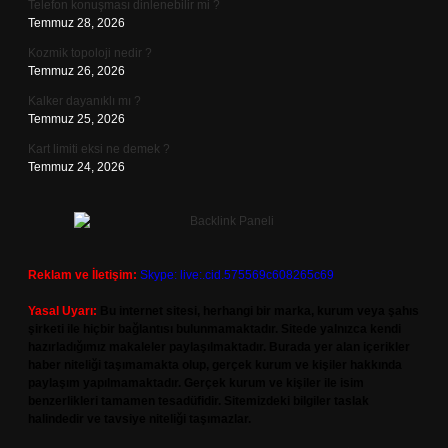
Telefon konuşması dinlenebilir mi ?
Temmuz 28, 2026
Kozmik topoloji nedir ?
Temmuz 26, 2026
Kalker dayanıklı mı ?
Temmuz 25, 2026
Kart limiti eksi ne demek ?
Temmuz 24, 2026
Reklam ve İletişim:
Skype: live:.cid.575569c608265c69
Yasal Uyarı:
Bu internet sitesi, herhangi bir marka, kurum veya şahıs
şirketi ile hiçbir bağlantısı bulunmamaktadır. Sitede yalnızca kendi
hazırladığımız makaleler paylaşılmaktadır. Burada yer alan içerikler
haber niteliği taşımamakta olup, gerçek kurum ve kişiler hakkında
paylaşım yapılmamaktadır. Gerçek kurum ve kişiler ile isim
benzerlikleri tamamen tesadüfidir. Sitemizdeki bilgiler taslak
halindedir ve tavsiye niteliği taşımazlar.