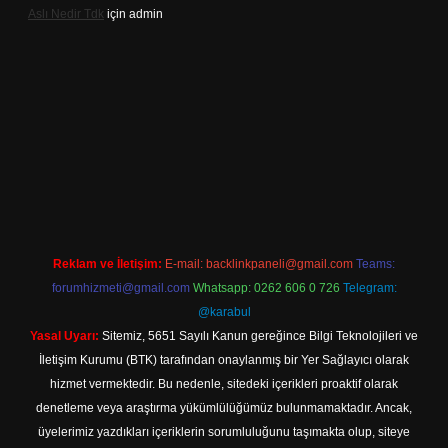
Aslı Nedir Tdk
için
admin
iriş
Reklam ve İletişim:
E-mail:
backlinkpaneli@gmail.com
Teams:
forumhizmeti@gmail.com
Whatsapp: 0262 606 0 726
Telegram:
@karabul
Yasal Uyarı:
Sitemiz, 5651 Sayılı Kanun gereğince Bilgi Teknolojileri ve
İletişim Kurumu (BTK) tarafından onaylanmış bir Yer Sağlayıcı olarak
hizmet vermektedir. Bu nedenle, sitedeki içerikleri proaktif olarak
denetleme veya araştırma yükümlülüğümüz bulunmamaktadır. Ancak,
üyelerimiz yazdıkları içeriklerin sorumluluğunu taşımakta olup, siteye