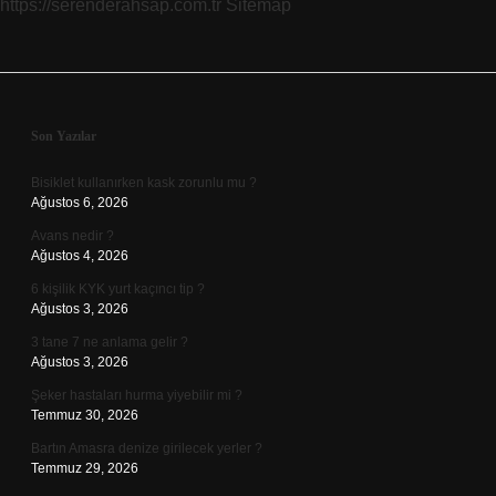
https://serenderahsap.com.tr
Sitemap
Sidebar
Son Yazılar
Bisiklet kullanırken kask zorunlu mu ?
Ağustos 6, 2026
Avans nedir ?
Ağustos 4, 2026
6 kişilik KYK yurt kaçıncı tip ?
Ağustos 3, 2026
3 tane 7 ne anlama gelir ?
Ağustos 3, 2026
Şeker hastaları hurma yiyebilir mi ?
Temmuz 30, 2026
Bartın Amasra denize girilecek yerler ?
Temmuz 29, 2026