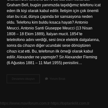
Graham Bell, bugün yanımızda taşıdığımız telefonu icat
eden ilk kişi olarak kabul edilir. İletişim için çok önemli
olan bu icat, dünya çapında bir sansasyona neden
oldu. Telefonu kim buldu kısaca hayatı? Antonio
Meucci. Antonio Santi Giuseppe Meucci (13 Nisan
1808 – 18 Ekim 1889), İtalyan mucit. 1854’te
teletrofono adını verdiği, sesi önce elektrik dalgalarına,
sonra da cihazın diğer ucundaki sese dönüştüren
cihazı icat etti. Bu, telefonun ilk örneği olarak kabul
edilir. Alexander ne yapmıştır? Sir Alexander Fleming
(6 Ağustos 1881 – 11 Mart 1955) penisilini…
Alexander
Devamını okuyun
Yorum Bırak
Graham
Bell
Kimdir
Neyi
Icat
https://www.maviforum.com.tr
https://toptankilit.com.tr
Etmiştir