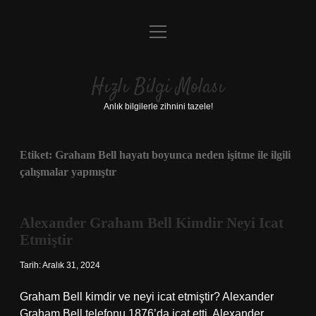
menüyü
Anasayfa
aç
Gizlilik Politikası
Hızlı Bilgi Molası
Yasal Uyarı
Anlık bilgilerle zihnini tazele!
Hakkımızda
Etiket:
Graham Bell hayatı boyunca neden işitme ile ilgili
çalışmalar yapmıştır
Alexander Graham Bell Kimdir Neyi Icat
Etmiştir
Tarih: Aralık 31, 2024
Graham Bell kimdir ve neyi icat etmiştir? Alexander
Graham Bell telefonu 1876’da icat etti. Alexander