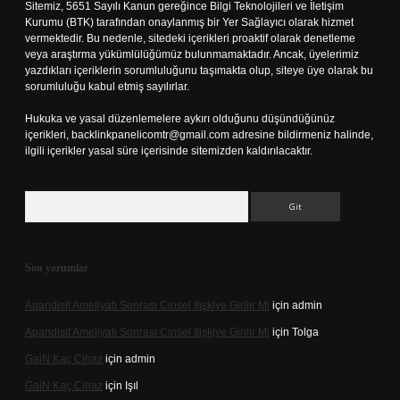
Sitemiz, 5651 Sayılı Kanun gereğince Bilgi Teknolojileri ve İletişim
Kurumu (BTK) tarafından onaylanmış bir Yer Sağlayıcı olarak hizmet
vermektedir. Bu nedenle, sitedeki içerikleri proaktif olarak denetleme
veya araştırma yükümlülüğümüz bulunmamaktadır. Ancak, üyelerimiz
yazdıkları içeriklerin sorumluluğunu taşımakta olup, siteye üye olarak bu
sorumluluğu kabul etmiş sayılırlar.
Hukuka ve yasal düzenlemelere aykırı olduğunu düşündüğünüz
içerikleri,
backlinkpanelicomtr@gmail.com
adresine bildirmeniz halinde,
ilgili içerikler yasal süre içerisinde sitemizden kaldırılacaktır.
Arama
Son yorumlar
Apandisit Ameliyatı Sonrası Cinsel Ilişkiye Girilir Mi
için
admin
Apandisit Ameliyatı Sonrası Cinsel Ilişkiye Girilir Mi
için
Tolga
Gai̇N Kaç Cihaz
için
admin
Gai̇N Kaç Cihaz
için
Işıl