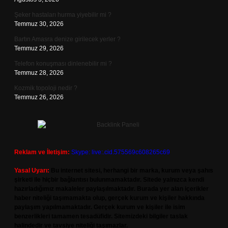
Şeker hastaları hurma yiyebilir mi ?
Temmuz 30, 2026
Bartın Amasra denize girilecek yerler ?
Temmuz 29, 2026
Telefon konuşması dinlenebilir mi ?
Temmuz 28, 2026
Kozmik topoloji nedir ?
Temmuz 26, 2026
Reklam ve İletişim:
Skype: live:.cid.575569c608265c69
Yasal Uyarı:
Bu internet sitesi, herhangi bir marka, kurum veya şahıs
şirketi ile hiçbir bağlantısı bulunmamaktadır. Sitede yalnızca kendi
hazırladığımız makaleler paylaşılmaktadır. Burada yer alan içerikler
haber niteliği taşımamakta olup, gerçek kurum ve kişiler hakkında
paylaşım yapılmamaktadır. Gerçek kurum ve kişiler ile isim
benzerlikleri tamamen tesadüfidir. Sitemizdeki bilgiler taslak
halindedir ve tavsiye niteliği taşımazlar.