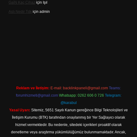
Gai̇N Kaç Cihaz
için
Işıl
Aslı Nedir Tdk
için
admin
iriş
Reklam ve İletişim:
E-mail:
backlinkpaneli@gmail.com
Teams:
forumhizmeti@gmail.com
Whatsapp: 0262 606 0 726
Telegram:
@karabul
Yasal Uyarı:
Sitemiz, 5651 Sayılı Kanun gereğince Bilgi Teknolojileri ve
İletişim Kurumu (BTK) tarafından onaylanmış bir Yer Sağlayıcı olarak
hizmet vermektedir. Bu nedenle, sitedeki içerikleri proaktif olarak
denetleme veya araştırma yükümlülüğümüz bulunmamaktadır. Ancak,