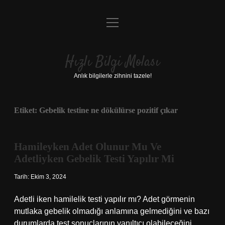
menüyü
Anasayfa
aç
Gizlilik Politikası
Hızlı Bilgi Molası
Yasal Uyarı
Anlık bilgilerle zihnini tazele!
Hakkımızda
Etiket:
Gebelik testine ne dökülürse pozitif çıkar
Hamileyken Adet Olunur Mu Ve
Adetliyken Gebelik Testi Yapılır Mi
Tarih: Ekim 3, 2024
Adetli iken hamilelik testi yapılır mı? Adet görmenin
mutlaka gebelik olmadığı anlamına gelmediğini ve bazı
durumlarda test sonuçlarının yanıltıcı olabileceğini