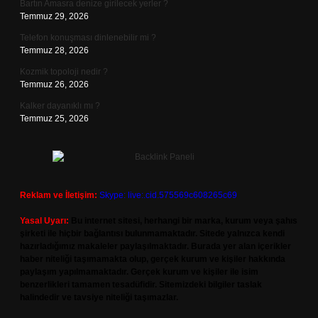
Bartın Amasra denize girilecek yerler ?
Temmuz 29, 2026
Telefon konuşması dinlenebilir mi ?
Temmuz 28, 2026
Kozmik topoloji nedir ?
Temmuz 26, 2026
Kalker dayanıklı mı ?
Temmuz 25, 2026
Reklam ve İletişim:
Skype: live:.cid.575569c608265c69
Yasal Uyarı:
Bu internet sitesi, herhangi bir marka, kurum veya şahıs
şirketi ile hiçbir bağlantısı bulunmamaktadır. Sitede yalnızca kendi
hazırladığımız makaleler paylaşılmaktadır. Burada yer alan içerikler
haber niteliği taşımamakta olup, gerçek kurum ve kişiler hakkında
paylaşım yapılmamaktadır. Gerçek kurum ve kişiler ile isim
benzerlikleri tamamen tesadüfidir. Sitemizdeki bilgiler taslak
halindedir ve tavsiye niteliği taşımazlar.