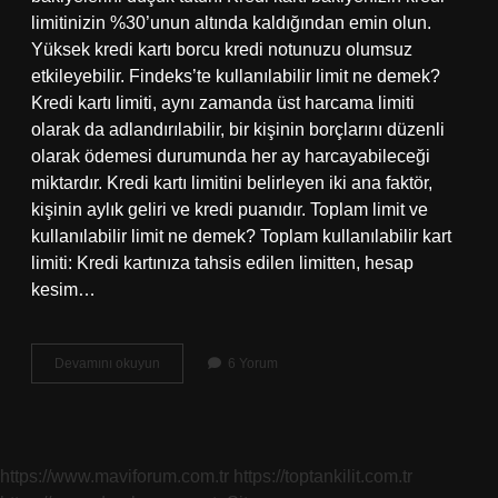
limitinizin %30’unun altında kaldığından emin olun.
Yüksek kredi kartı borcu kredi notunuzu olumsuz
etkileyebilir. Findeks’te kullanılabilir limit ne demek?
Kredi kartı limiti, aynı zamanda üst harcama limiti
olarak da adlandırılabilir, bir kişinin borçlarını düzenli
olarak ödemesi durumunda her ay harcayabileceği
miktardır. Kredi kartı limitini belirleyen iki ana faktör,
kişinin aylık geliri ve kredi puanıdır. Toplam limit ve
kullanılabilir limit ne demek? Toplam kullanılabilir kart
limiti: Kredi kartınıza tahsis edilen limitten, hesap
kesim…
Limit
Devamını okuyun
6 Yorum
Kullanım
Oranı
Ne
Demek
https://www.maviforum.com.tr
https://toptankilit.com.tr