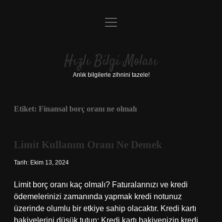
menüyü
Anasayfa
aç
Gizlilik Politikası
Hızlı Bilgi Molası
Yasal Uyarı
Anlık bilgilerle zihnini tazele!
Hakkımızda
Etiket:
Finansal borç oranı ne olmalı
Limit Kullanım Oranı Ne Demek
Tarih: Ekim 13, 2024
Limit borç oranı kaç olmalı? Faturalarınızı ve kredi
ödemelerinizi zamanında yapmak kredi notunuz
üzerinde olumlu bir etkiye sahip olacaktır. Kredi kartı
bakiyelerini düşük tutun: Kredi kartı bakiyenizin kredi