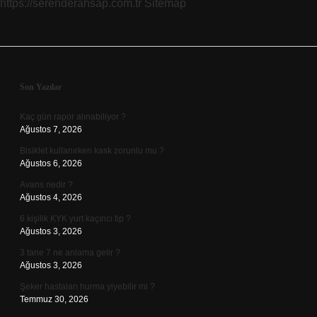
https://serenderahsap.com.tr
Sitemap
Sidebar
Son Yazılar
Kaç gün rapor alınabiliyor ?
Ağustos 7, 2026
Bisiklet kullanırken kask zorunlu mu ?
Ağustos 6, 2026
Avans nedir ?
Ağustos 4, 2026
6 kişilik KYK yurt kaçıncı tip ?
Ağustos 3, 2026
3 tane 7 ne anlama gelir ?
Ağustos 3, 2026
Şeker hastaları hurma yiyebilir mi ?
Temmuz 30, 2026