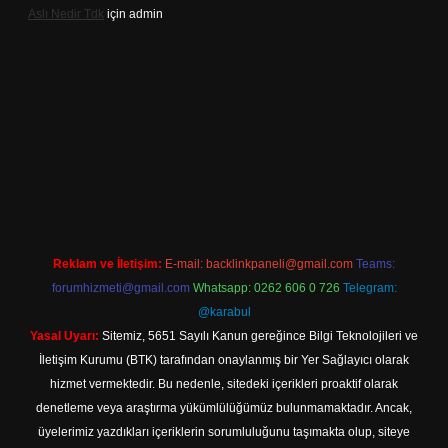
Aslı Nedir Tdk
için
admin
güncel giriş
Reklam ve İletişim:
E-mail:
backlinkpaneli@gmail.com
Teams:
forumhizmeti@gmail.com
Whatsapp: 0262 606 0 726
Telegram:
@karabul
Yasal Uyarı:
Sitemiz, 5651 Sayılı Kanun gereğince Bilgi Teknolojileri ve
İletişim Kurumu (BTK) tarafından onaylanmış bir Yer Sağlayıcı olarak
hizmet vermektedir. Bu nedenle, sitedeki içerikleri proaktif olarak
denetleme veya araştırma yükümlülüğümüz bulunmamaktadır. Ancak,
üyelerimiz yazdıkları içeriklerin sorumluluğunu taşımakta olup, siteye