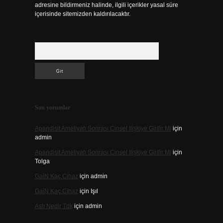
adresine bildirmeniz halinde, ilgili içerikler yasal süre
içerisinde sitemizden kaldırılacaktır.
Arama
Son yorumlar
Apandisit Ameliyatı Sonrası Cinsel Ilişkiye Girilir Mi
için
admin
Apandisit Ameliyatı Sonrası Cinsel Ilişkiye Girilir Mi
için
Tolga
Gai̇N Kaç Cihaz
için
admin
Gai̇N Kaç Cihaz
için
Işıl
Aslı Nedir Tdk
için
admin