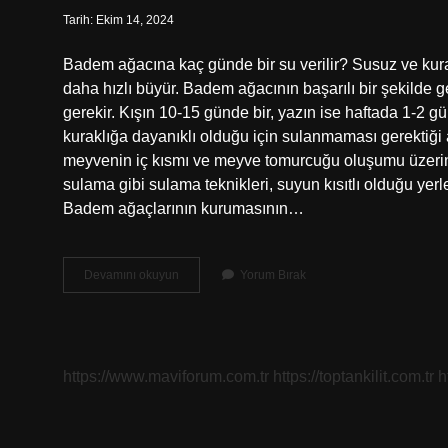
Tarih: Ekim 14, 2024
Badem ağacına kaç günde bir su verilir? Susuz ve kur
daha hızlı büyür. Badem ağacının başarılı bir şekilde 
gerekir. Kışın 10-15 günde bir, yazın ise haftada 1-2
kuraklığa dayanıklı olduğu için sulanmaması gerektiğ
meyvenin iç kısmı ve meyve tomurcuğu oluşumu üzerinde 
sulama gibi sulama teknikleri, suyun kısıtlı olduğu ye
Badem ağaçlarının kurumasının…
Badem
Devamını okuyun
Yorum Bırak
Ağacı
Suyu
Sever
Mi
https://www.maviforum.com.tr
https://toptankilit.com.tr
h