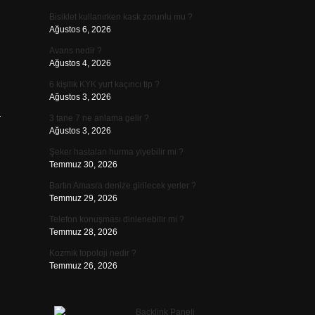
Bisiklet kullanırken kask zorunlu mu ?
Ağustos 6, 2026
Avans nedir ?
Ağustos 4, 2026
6 kişilik KYK yurt kaçıncı tip ?
Ağustos 3, 2026
a
3 tane 7 ne anlama gelir ?
Ağustos 3, 2026
Şeker hastaları hurma yiyebilir mi ?
Temmuz 30, 2026
Bartın Amasra denize girilecek yerler ?
Temmuz 29, 2026
Telefon konuşması dinlenebilir mi ?
Temmuz 28, 2026
Kozmik topoloji nedir ?
Temmuz 26, 2026