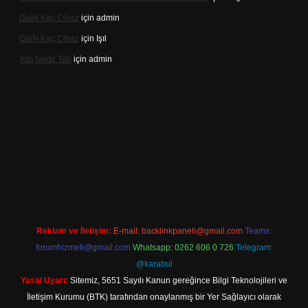
Gai̇N Kaç Cihaz
için
admin
Gai̇N Kaç Cihaz
için
Işıl
Aslı Nedir Tdk
için
admin
giriş
Reklam ve İletişim:
E-mail:
backlinkpaneli@gmail.com
Teams:
forumhizmeti@gmail.com
Whatsapp: 0262 606 0 726
Telegram:
@karabul
Yasal Uyarı:
Sitemiz, 5651 Sayılı Kanun gereğince Bilgi Teknolojileri ve
İletişim Kurumu (BTK) tarafından onaylanmış bir Yer Sağlayıcı olarak