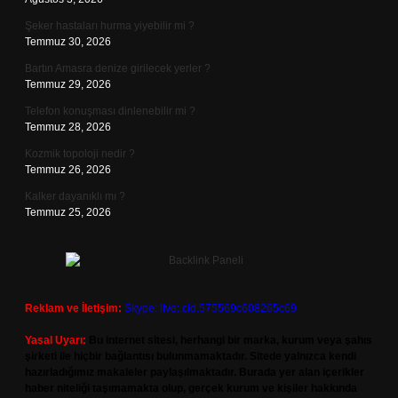
Şeker hastaları hurma yiyebilir mi ?
Temmuz 30, 2026
Bartın Amasra denize girilecek yerler ?
Temmuz 29, 2026
Telefon konuşması dinlenebilir mi ?
Temmuz 28, 2026
Kozmik topoloji nedir ?
Temmuz 26, 2026
Kalker dayanıklı mı ?
Temmuz 25, 2026
Reklam ve İletişim:
Skype: live:.cid.575569c608265c69
Yasal Uyarı:
Bu internet sitesi, herhangi bir marka, kurum veya şahıs
şirketi ile hiçbir bağlantısı bulunmamaktadır. Sitede yalnızca kendi
hazırladığımız makaleler paylaşılmaktadır. Burada yer alan içerikler
haber niteliği taşımamakta olup, gerçek kurum ve kişiler hakkında