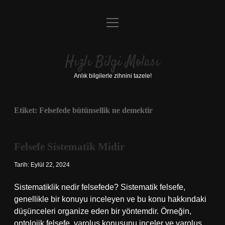
menüyü
Anasayfa
aç
Gizlilik Politikası
Hızlı Bilgi Molası
Yasal Uyarı
Anlık bilgilerle zihnini tazele!
Hakkımızda
Etiket:
Felsefede bütünsellik ne demektir
Felsefe Sistematik Midir
Tarih: Eylül 22, 2024
Sistematiklik nedir felsefede? Sistematik felsefe,
genellikle bir konuyu inceleyen ve bu konu hakkındaki
düşünceleri organize eden bir yöntemdir. Örneğin,
ontolojik felsefe, varoluş konusunu inceler ve varoluş