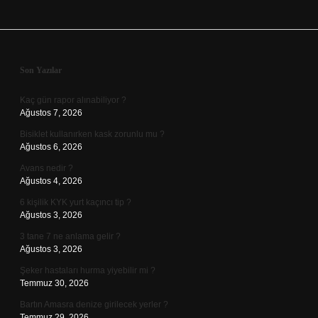
Sidebar
Son Yazılar
Kaç gün rapor alınabiliyor ?
Ağustos 7, 2026
Bisiklet kullanırken kask zorunlu mu ?
Ağustos 6, 2026
Avans nedir ?
Ağustos 4, 2026
6 kişilik KYK yurt kaçıncı tip ?
Ağustos 3, 2026
3 tane 7 ne anlama gelir ?
Ağustos 3, 2026
Şeker hastaları hurma yiyebilir mi ?
Temmuz 30, 2026
Bartın Amasra denize girilecek yerler ?
Temmuz 29, 2026