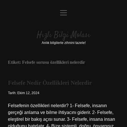
menüyü
Anasayfa
aç
Gizlilik Politikası
Hızlı Bilgi Molası
Yasal Uyarı
Anlık bilgilerle zihnini tazele!
Hakkımızda
Etiket:
Felsefe sorusu özellikleri nelerdir
Felsefe Nedir Özellikleri Nelerdir
Tarih: Ekim 12, 2024
Felsefenin özellikleri nelerdir? 1- Felsefe, insanın
gerçeği anlama ve bilme ihtiyacını giderir. 2- Felsefe,
eleştirel bir bakış açısı sunar. 3- Felsefe, insana insan
olduğunu hatırlatır. 4- Bize sistemli, doğru, önyargısız