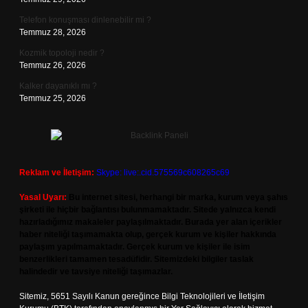
Telefon konuşması dinlenebilir mi ?
Temmuz 28, 2026
Kozmik topoloji nedir ?
Temmuz 26, 2026
Kalker dayanıklı mı ?
Temmuz 25, 2026
Reklam ve İletişim:
Skype: live:.cid.575569c608265c69
Yasal Uyarı:
Bu internet sitesi, herhangi bir marka, kurum veya şahıs
şirketi ile hiçbir bağlantısı bulunmamaktadır. Sitede yalnızca kendi
hazırladığımız makaleler paylaşılmaktadır. Burada yer alan içerikler
haber niteliği taşımamakta olup, gerçek kurum ve kişiler hakkında
paylaşım yapılmamaktadır. Gerçek kurum ve kişiler ile isim
benzerlikleri tamamen tesadüfidir. Sitemizdeki bilgiler taslak
halindedir ve tavsiye niteliği taşımazlar.
Sitemiz, 5651 Sayılı Kanun gereğince Bilgi Teknolojileri ve İletişim