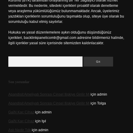
Kurumu (BTK) tarafından onaylanmış bir Yer Sağlayıcı olarak hizmet
vermektedir. Bu nedenle, sitedeki içerikleri proaktif olarak denetleme
veya araştırma yükümlülüğümüz bulunmamaktadır. Ancak, üyelerimiz
yazdıkları içeriklerin sorumluluğunu taşımakta olup, siteye üye olarak bu
sorumluluğu kabul etmiş sayılırlar.
Hukuka ve yasal düzenlemelere aykırı olduğunu düşündüğünüz
içerikleri,
backlinkpanelicomtr@gmail.com
adresine bildirmeniz halinde,
ilgili içerikler yasal süre içerisinde sitemizden kaldırılacaktır.
Arama
Son yorumlar
Apandisit Ameliyatı Sonrası Cinsel Ilişkiye Girilir Mi
için
admin
Apandisit Ameliyatı Sonrası Cinsel Ilişkiye Girilir Mi
için
Tolga
Gai̇N Kaç Cihaz
için
admin
Gai̇N Kaç Cihaz
için
Işıl
Aslı Nedir Tdk
için
admin