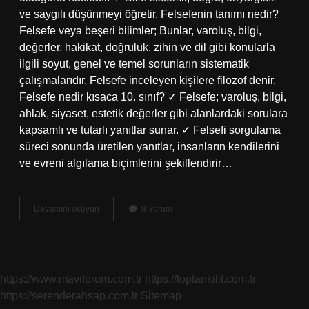
ve saygılı düşünmeyi öğretir. Felsefenin tanımı nedir?
Felsefe veya beşeri bilimler; Bunlar, varoluş, bilgi,
değerler, hakikat, doğruluk, zihin ve dil gibi konularla
ilgili soyut, genel ve temel sorunların sistematik
çalışmalarıdır. Felsefe inceleyen kişilere filozof denir.
Felsefe nedir kısaca 10. sınıf? ✓ Felsefe; varoluş, bilgi,
ahlak, siyaset, estetik değerler gibi alanlardaki sorulara
kapsamlı ve tutarlı yanıtlar sunar. ✓ Felsefi sorgulama
süreci sonunda üretilen yanıtlar, insanların kendilerini
ve evreni algılama biçimlerini şekillendirir…
Felsefe
Devamını okuyun
8 Yorum
Nedir
Özellikleri
Nelerdir
https://www.maviforum.com.tr
https://toptankilit.com.tr
https://serenderahsap.com.tr
Sitemap