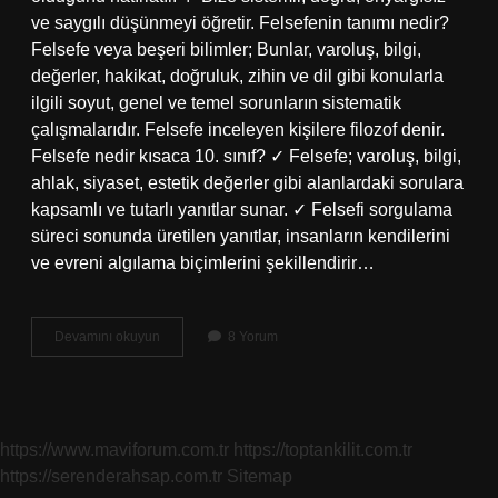
ve saygılı düşünmeyi öğretir. Felsefenin tanımı nedir?
Felsefe veya beşeri bilimler; Bunlar, varoluş, bilgi,
değerler, hakikat, doğruluk, zihin ve dil gibi konularla
ilgili soyut, genel ve temel sorunların sistematik
çalışmalarıdır. Felsefe inceleyen kişilere filozof denir.
Felsefe nedir kısaca 10. sınıf? ✓ Felsefe; varoluş, bilgi,
ahlak, siyaset, estetik değerler gibi alanlardaki sorulara
kapsamlı ve tutarlı yanıtlar sunar. ✓ Felsefi sorgulama
süreci sonunda üretilen yanıtlar, insanların kendilerini
ve evreni algılama biçimlerini şekillendirir…
Felsefe
Devamını okuyun
8 Yorum
Nedir
Özellikleri
Nelerdir
https://www.maviforum.com.tr
https://toptankilit.com.tr
https://serenderahsap.com.tr
Sitemap