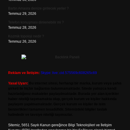
Bartın Amasra denize girilecek yerler ?
Temmuz 29, 2026
Telefon konuşması dinlenebilir mi ?
Temmuz 28, 2026
Kozmik topoloji nedir ?
Temmuz 26, 2026
Reklam ve İletişim:
Skype: live:.cid.575569c608265c69
Yasal Uyarı:
Bu internet sitesi, herhangi bir marka, kurum veya şahıs
şirketi ile hiçbir bağlantısı bulunmamaktadır. Sitede yalnızca kendi
hazırladığımız makaleler paylaşılmaktadır. Burada yer alan içerikler
haber niteliği taşımamakta olup, gerçek kurum ve kişiler hakkında
paylaşım yapılmamaktadır. Gerçek kurum ve kişiler ile isim
benzerlikleri tamamen tesadüfidir. Sitemizdeki bilgiler taslak
halindedir ve tavsiye niteliği taşımazlar.
Sitemiz, 5651 Sayılı Kanun gereğince Bilgi Teknolojileri ve İletişim