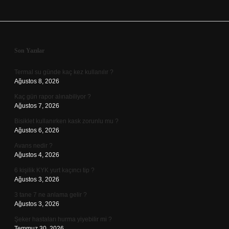
Sidebar
Son Yazılar
Termal su günde kaç kez kullanılır ?
Ağustos 8, 2026
Kaç gün rapor alınabiliyor ?
Ağustos 7, 2026
Bisiklet kullanırken kask zorunlu mu ?
Ağustos 6, 2026
Avans nedir ?
Ağustos 4, 2026
6 kişilik KYK yurt kaçıncı tip ?
Ağustos 3, 2026
3 tane 7 ne anlama gelir ?
Ağustos 3, 2026
Şeker hastaları hurma yiyebilir mi ?
Temmuz 30, 2026