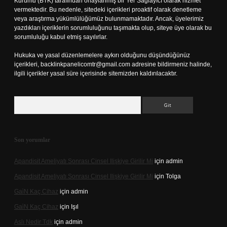
Kurumu (BTK) tarafından onaylanmış bir Yer Sağlayıcı olarak hizmet
vermektedir. Bu nedenle, sitedeki içerikleri proaktif olarak denetleme
veya araştırma yükümlülüğümüz bulunmamaktadır. Ancak, üyelerimiz
yazdıkları içeriklerin sorumluluğunu taşımakta olup, siteye üye olarak bu
sorumluluğu kabul etmiş sayılırlar.
Hukuka ve yasal düzenlemelere aykırı olduğunu düşündüğünüz
içerikleri,
backlinkpanelicomtr@gmail.com
adresine bildirmeniz halinde,
ilgili içerikler yasal süre içerisinde sitemizden kaldırılacaktır.
Arama
Son yorumlar
Apandisit Ameliyatı Sonrası Cinsel Ilişkiye Girilir Mi
için
admin
Apandisit Ameliyatı Sonrası Cinsel Ilişkiye Girilir Mi
için
Tolga
Gai̇N Kaç Cihaz
için
admin
Gai̇N Kaç Cihaz
için
Işıl
Aslı Nedir Tdk
için
admin