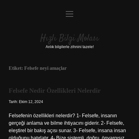
menüyü
Anasayfa
aç
Gizlilik Politikası
Hızlı Bilgi Molası
Yasal Uyarı
Anlık bilgilerle zihnini tazele!
Hakkımızda
Etiket:
Felsefe neyi amaçlar
Felsefe Nedir Özellikleri Nelerdir
Tarih: Ekim 12, 2024
Felsefenin özellikleri nelerdir? 1- Felsefe, insanın
gerçeği anlama ve bilme ihtiyacını giderir. 2- Felsefe,
eleştirel bir bakış açısı sunar. 3- Felsefe, insana insan
olduğunu hatırlatır. 4- Bize sistemli, doğru, önyargısız