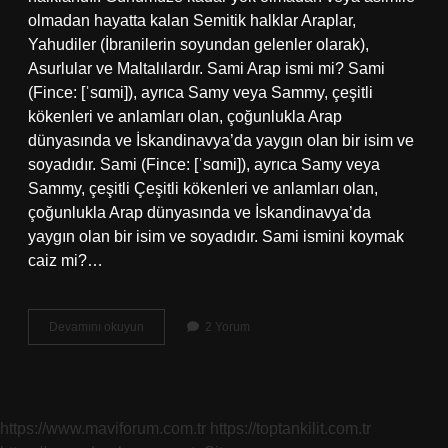
olmadan hayatta kalan Semitik halklar Araplar,
Yahudiler (İbranilerin soyundan gelenler olarak),
Asurlular ve Maltalılardır. Sami Arap ismi mi? Sami
(Fince: [ˈsɑmi]), ayrıca Samy veya Sammy, çeşitli
kökenleri ve anlamları olan, çoğunlukla Arap
dünyasında ve İskandinavya’da yaygın olan bir isim ve
soyadıdır. Sami (Fince: [ˈsɑmi]), ayrıca Samy veya
Sammy, çeşitli Çeşitli kökenleri ve anlamları olan,
çoğunlukla Arap dünyasında ve İskandinavya’da
yaygın olan bir isim ve soyadıdır. Sami ismini koymak
caiz mi?…
Sami
Devamını okuyun
2 Yorum
Arapçada
Ne
Demektir
https://www.maviforum.com.tr
https://toptankilit.com.tr