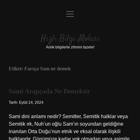
menüyü
Anasayfa
aç
Gizlilik Politikası
Hızlı Bilgi Molası
Yasal Uyarı
Anlık bilgilerle zihnini tazele!
Hakkımızda
Etiket:
Farsça Sam ne demek
Sami Arapçada Ne Demektir
Tarih: Eylül 24, 2024
Sami dini anlamı nedir? Semitler, Semitik halklar veya
Semitik ırk, Nuh’un oğlu Sam’ın soyundan geldiğine
inanılan Orta Doğu’nun etnik ve ırksal olarak ilişkili
halklarıdır. Günümüze kadar yok olmadan veya asimile