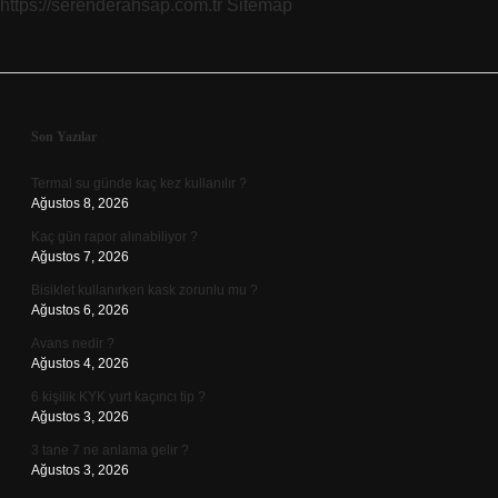
https://serenderahsap.com.tr
Sitemap
Sidebar
Son Yazılar
Termal su günde kaç kez kullanılır ?
Ağustos 8, 2026
Kaç gün rapor alınabiliyor ?
Ağustos 7, 2026
Bisiklet kullanırken kask zorunlu mu ?
Ağustos 6, 2026
Avans nedir ?
Ağustos 4, 2026
6 kişilik KYK yurt kaçıncı tip ?
Ağustos 3, 2026
3 tane 7 ne anlama gelir ?
Ağustos 3, 2026