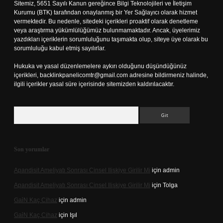
Sitemiz, 5651 Sayılı Kanun gereğince Bilgi Teknolojileri ve İletişim
Kurumu (BTK) tarafından onaylanmış bir Yer Sağlayıcı olarak hizmet
vermektedir. Bu nedenle, sitedeki içerikleri proaktif olarak denetleme
veya araştırma yükümlülüğümüz bulunmamaktadır. Ancak, üyelerimiz
yazdıkları içeriklerin sorumluluğunu taşımakta olup, siteye üye olarak bu
sorumluluğu kabul etmiş sayılırlar.
Hukuka ve yasal düzenlemelere aykırı olduğunu düşündüğünüz
içerikleri,
backlinkpanelicomtr@gmail.com
adresine bildirmeniz halinde,
ilgili içerikler yasal süre içerisinde sitemizden kaldırılacaktır.
Arama
Son yorumlar
Apandisit Ameliyatı Sonrası Cinsel Ilişkiye Girilir Mi
için
admin
Apandisit Ameliyatı Sonrası Cinsel Ilişkiye Girilir Mi
için
Tolga
Gai̇N Kaç Cihaz
için
admin
Gai̇N Kaç Cihaz
için
Işıl