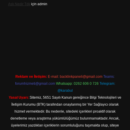
Aslı Nedir Tdk
için
admin
riş
Reklam ve İletişim:
E-mail:
backlinkpaneli@gmail.com
Teams:
forumhizmeti@gmail.com
Whatsapp: 0262 606 0 726
Telegram:
@karabul
Yasal Uyarı:
Sitemiz, 5651 Sayılı Kanun gereğince Bilgi Teknolojileri ve
İletişim Kurumu (BTK) tarafından onaylanmış bir Yer Sağlayıcı olarak
hizmet vermektedir. Bu nedenle, sitedeki içerikleri proaktif olarak
denetleme veya araştırma yükümlülüğümüz bulunmamaktadır. Ancak,
üyelerimiz yazdıkları içeriklerin sorumluluğunu taşımakta olup, siteye