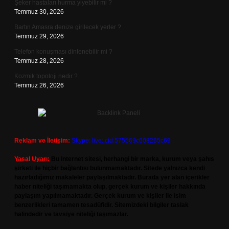
Şeker hastaları hurma yiyebilir mi ?
Temmuz 30, 2026
Bartın Amasra denize girilecek yerler ?
Temmuz 29, 2026
Telefon konuşması dinlenebilir mi ?
Temmuz 28, 2026
Kozmik topoloji nedir ?
Temmuz 26, 2026
Reklam ve İletişim:
Skype: live:.cid.575569c608265c69
Yasal Uyarı:
Bu internet sitesi, herhangi bir marka, kurum veya şahıs
şirketi ile hiçbir bağlantısı bulunmamaktadır. Sitede yalnızca kendi
hazırladığımız makaleler paylaşılmaktadır. Burada yer alan içerikler
haber niteliği taşımamakta olup, gerçek kurum ve kişiler hakkında
paylaşım yapılmamaktadır. Gerçek kurum ve kişiler ile isim
benzerlikleri tamamen tesadüfidir. Sitemizdeki bilgiler taslak
halindedir ve tavsiye niteliği taşımazlar.