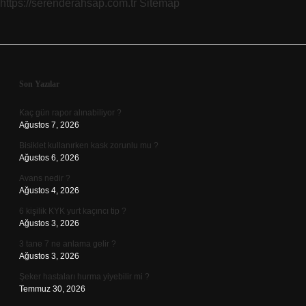
https://serenderahsap.com.tr
Sitemap
Sidebar
Son Yazılar
Kaç gün rapor alınabiliyor ?
Ağustos 7, 2026
Bisiklet kullanırken kask zorunlu mu ?
Ağustos 6, 2026
Avans nedir ?
Ağustos 4, 2026
6 kişilik KYK yurt kaçıncı tip ?
Ağustos 3, 2026
3 tane 7 ne anlama gelir ?
Ağustos 3, 2026
Şeker hastaları hurma yiyebilir mi ?
Temmuz 30, 2026