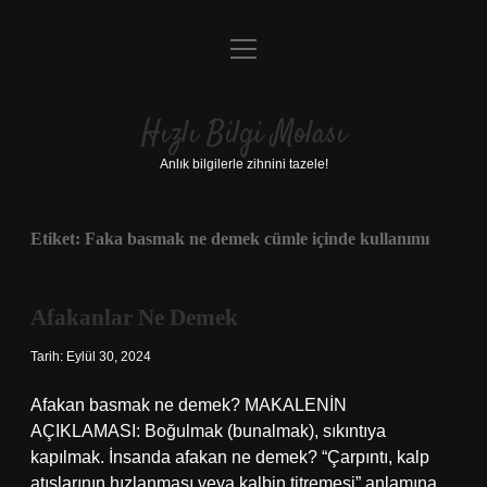
menüyü
Anasayfa
aç
Gizlilik Politikası
Hızlı Bilgi Molası
Yasal Uyarı
Anlık bilgilerle zihnini tazele!
Hakkımızda
Etiket:
Faka basmak ne demek cümle içinde kullanımı
Afakanlar Ne Demek
Tarih: Eylül 30, 2024
Afakan basmak ne demek? MAKALENİN
AÇIKLAMASI: Boğulmak (bunalmak), sıkıntıya
kapılmak. İnsanda afakan ne demek? “Çarpıntı, kalp
atışlarının hızlanması veya kalbin titremesi” anlamına