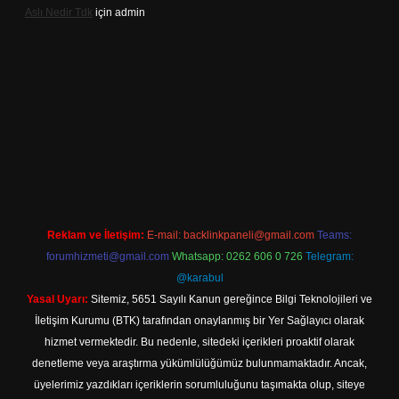
Aslı Nedir Tdk
için
admin
iriş
Reklam ve İletişim:
E-mail:
backlinkpaneli@gmail.com
Teams:
forumhizmeti@gmail.com
Whatsapp: 0262 606 0 726
Telegram:
@karabul
Yasal Uyarı:
Sitemiz, 5651 Sayılı Kanun gereğince Bilgi Teknolojileri ve
İletişim Kurumu (BTK) tarafından onaylanmış bir Yer Sağlayıcı olarak
hizmet vermektedir. Bu nedenle, sitedeki içerikleri proaktif olarak
denetleme veya araştırma yükümlülüğümüz bulunmamaktadır. Ancak,
üyelerimiz yazdıkları içeriklerin sorumluluğunu taşımakta olup, siteye