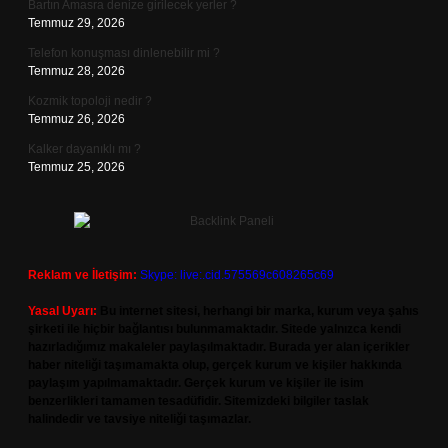
Bartın Amasra denize girilecek yerler ?
Temmuz 29, 2026
Telefon konuşması dinlenebilir mi ?
Temmuz 28, 2026
Kozmik topoloji nedir ?
Temmuz 26, 2026
Kalker dayanıklı mı ?
Temmuz 25, 2026
Reklam ve İletişim:
Skype: live:.cid.575569c608265c69
Yasal Uyarı:
Bu internet sitesi, herhangi bir marka, kurum veya şahıs
şirketi ile hiçbir bağlantısı bulunmamaktadır. Sitede yalnızca kendi
hazırladığımız makaleler paylaşılmaktadır. Burada yer alan içerikler
haber niteliği taşımamakta olup, gerçek kurum ve kişiler hakkında
paylaşım yapılmamaktadır. Gerçek kurum ve kişiler ile isim
benzerlikleri tamamen tesadüfidir. Sitemizdeki bilgiler taslak
halindedir ve tavsiye niteliği taşımazlar.