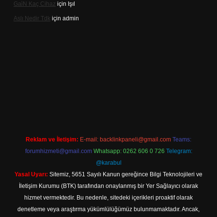
Gai̇N Kaç Cihaz
için
Işıl
Aslı Nedir Tdk
için
admin
 giriş
Reklam ve İletişim:
E-mail:
backlinkpaneli@gmail.com
Teams:
forumhizmeti@gmail.com
Whatsapp: 0262 606 0 726
Telegram:
@karabul
Yasal Uyarı:
Sitemiz, 5651 Sayılı Kanun gereğince Bilgi Teknolojileri ve
İletişim Kurumu (BTK) tarafından onaylanmış bir Yer Sağlayıcı olarak
hizmet vermektedir. Bu nedenle, sitedeki içerikleri proaktif olarak
denetleme veya araştırma yükümlülüğümüz bulunmamaktadır. Ancak,