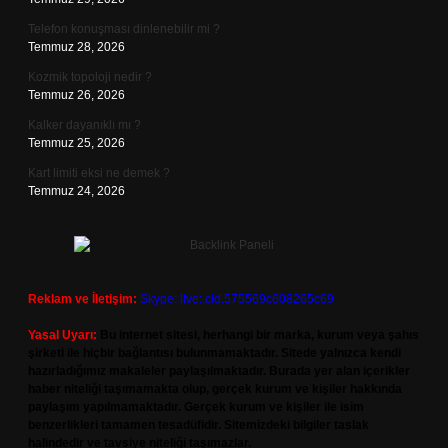
Telefon konuşması dinlenebilir mi ?
Temmuz 28, 2026
Kozmik topoloji nedir ?
Temmuz 26, 2026
Kalker dayanıklı mı ?
Temmuz 25, 2026
Kart limiti eksi ne demek ?
Temmuz 24, 2026
Reklam ve İletişim:
Skype: live:.cid.575569c608265c69
Yasal Uyarı:
Bu internet sitesi, herhangi bir marka, kurum veya şahıs
şirketi ile hiçbir bağlantısı bulunmamaktadır. Sitede yalnızca kendi
hazırladığımız makaleler paylaşılmaktadır. Burada yer alan içerikler
haber niteliği taşımamakta olup, gerçek kurum ve kişiler hakkında
paylaşım yapılmamaktadır. Gerçek kurum ve kişiler ile isim
benzerlikleri tamamen tesadüfidir. Sitemizdeki bilgiler taslak
halindedir ve tavsiye niteliği taşımazlar.