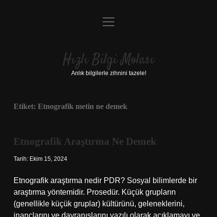
menüyü
Anasayfa
aç
Gizlilik Politikası
Hızlı Bilgi Molası
Yasal Uyarı
Anlık bilgilerle zihnini tazele!
Hakkımızda
Etiket:
Etnografik metin ne demek
Etnografik Araştırma Ne Demek
Tarih: Ekim 15, 2024
Etnografik araştırma nedir PDR? Sosyal bilimlerde bir
araştırma yöntemidir. Prosedür. Küçük grupların
(genellikle küçük gruplar) kültürünü, geleneklerini,
inançlarını ve davranışlarını yazılı olarak açıklamayı ve