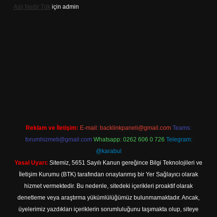
Aslı Nedir Tdk
için
admin
iriş
Reklam ve İletişim:
E-mail:
backlinkpaneli@gmail.com
Teams:
forumhizmeti@gmail.com
Whatsapp: 0262 606 0 726
Telegram:
@karabul
Yasal Uyarı:
Sitemiz, 5651 Sayılı Kanun gereğince Bilgi Teknolojileri ve
İletişim Kurumu (BTK) tarafından onaylanmış bir Yer Sağlayıcı olarak
hizmet vermektedir. Bu nedenle, sitedeki içerikleri proaktif olarak
denetleme veya araştırma yükümlülüğümüz bulunmamaktadır. Ancak,
üyelerimiz yazdıkları içeriklerin sorumluluğunu taşımakta olup, siteye