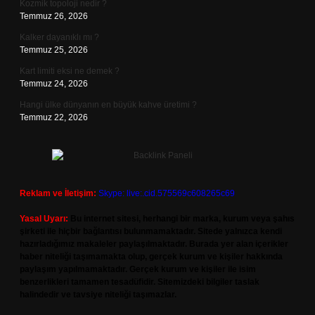
Kozmik topoloji nedir ?
Temmuz 26, 2026
Kalker dayanıklı mı ?
Temmuz 25, 2026
Kart limiti eksi ne demek ?
Temmuz 24, 2026
Hangi ülke dünyanın en büyük kahve üretimi ?
Temmuz 22, 2026
Reklam ve İletişim:
Skype: live:.cid.575569c608265c69
Yasal Uyarı:
Bu internet sitesi, herhangi bir marka, kurum veya şahıs
şirketi ile hiçbir bağlantısı bulunmamaktadır. Sitede yalnızca kendi
hazırladığımız makaleler paylaşılmaktadır. Burada yer alan içerikler
haber niteliği taşımamakta olup, gerçek kurum ve kişiler hakkında
paylaşım yapılmamaktadır. Gerçek kurum ve kişiler ile isim
benzerlikleri tamamen tesadüfidir. Sitemizdeki bilgiler taslak
halindedir ve tavsiye niteliği taşımazlar.