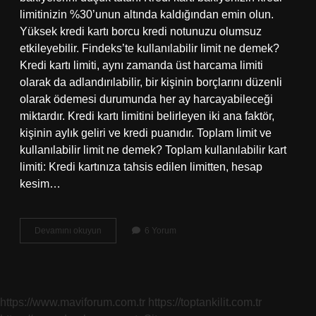
limitinizin %30’unun altında kaldığından emin olun.
Yüksek kredi kartı borcu kredi notunuzu olumsuz
etkileyebilir. Findeks’te kullanılabilir limit ne demek?
Kredi kartı limiti, aynı zamanda üst harcama limiti
olarak da adlandırılabilir, bir kişinin borçlarını düzenli
olarak ödemesi durumunda her ay harcayabileceği
miktardır. Kredi kartı limitini belirleyen iki ana faktör,
kişinin aylık geliri ve kredi puanıdır. Toplam limit ve
kullanılabilir limit ne demek? Toplam kullanılabilir kart
limiti: Kredi kartınıza tahsis edilen limitten, hesap
kesim…
Limit
Devamını okuyun
6 Yorum
Kullanım
Oranı
Ne
Demek
https://www.maviforum.com.tr
https://toptankilit.com.tr