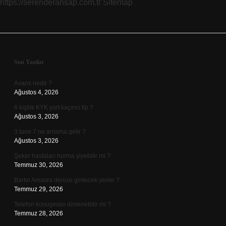
https://serenderahsap.com.tr
Sitemap
Sidebar
Son Yazılar
Avans nedir ?
Ağustos 4, 2026
6 kişilik KYK yurt kaçıncı tip ?
Ağustos 3, 2026
3 tane 7 ne anlama gelir ?
Ağustos 3, 2026
Şeker hastaları hurma yiyebilir mi ?
Temmuz 30, 2026
Bartın Amasra denize girilecek yerler ?
Temmuz 29, 2026
Telefon konuşması dinlenebilir mi ?
Temmuz 28, 2026