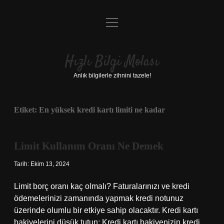
menüyü
Anasayfa
aç
Gizlilik Politikası
Hızlı Bilgi Molası
Yasal Uyarı
Anlık bilgilerle zihnini tazele!
Hakkımızda
Etiket:
En yüksek kredi kartı limiti ne kadar
Limit Kullanım Oranı Ne Demek
Tarih: Ekim 13, 2024
Limit borç oranı kaç olmalı? Faturalarınızı ve kredi
ödemelerinizi zamanında yapmak kredi notunuz
üzerinde olumlu bir etkiye sahip olacaktır. Kredi kartı
bakiyelerini düşük tutun: Kredi kartı bakiyenizin kredi