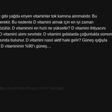
i gibi yağda eriyen vitaminler tok karnına alınmalıdır. Bu
 gerekir. Bu nedenle D vitamini almak için en iyi zaman
lür. D vitaminini en hızlı ne yükseltir? D vitamini ihtiyacını
 vitamini alımı sınırlıdır. D vitamini gıdalarda çoğunlukla somon
ında bulunur. D vitamini nasıl aktif hale gelir? Güneş ışığıyla
nar. D vitamininin %90’ı güneş…
ttps://serenderahsap.com.tr
Sitemap