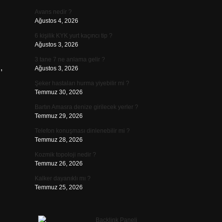
Avans nedir ?
Ağustos 4, 2026
6 kişilik KYK yurt kaçıncı tip ?
Ağustos 3, 2026
3 tane 7 ne anlama gelir ?
,
Ağustos 3, 2026
Şeker hastaları hurma yiyebilir mi ?
Temmuz 30, 2026
Bartın Amasra denize girilecek yerler ?
Temmuz 29, 2026
Telefon konuşması dinlenebilir mi ?
Temmuz 28, 2026
Kozmik topoloji nedir ?
Temmuz 26, 2026
Kalker dayanıklı mı ?
Temmuz 25, 2026