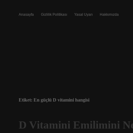
Anasayfa
Gizlilik Politikası
Yasal Uyarı
Hakkımızda
Etiket:
En güçlü D vitamini hangisi
D Vitamini Emilimini Ne