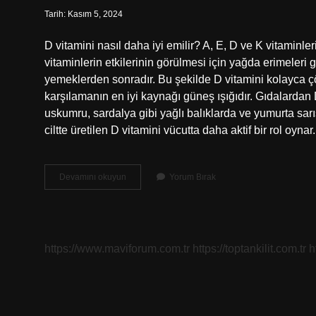
Tarih: Kasım 5, 2024
D vitamini nasıl daha iyi emilir? A, E, D ve K vitaminler
vitaminlerin etkilerinin görülmesi için yağda erimeleri
yemeklerden sonradır. Bu şekilde D vitamini kolayca çözü
karşılamanın en iyi kaynağı güneş ışığıdır. Gıdalardan D
uskumru, sardalya gibi yağlı balıklarda ve yumurta sarıs
ciltte üretilen D vitamini vücutta daha aktif bir rol oy
D
Devamını okuyun
Yorum Bırak
Vitamini
Emilimini
Ne
Artırır
https://www.maviforum.com.tr
https://toptankilit.com.tr
h