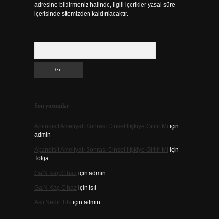
adresine bildirmeniz halinde, ilgili içerikler yasal süre
içerisinde sitemizden kaldırılacaktır.
Arama
Son yorumlar
Apandisit Ameliyatı Sonrası Cinsel Ilişkiye Girilir Mi
için
admin
Apandisit Ameliyatı Sonrası Cinsel Ilişkiye Girilir Mi
için
Tolga
Gai̇N Kaç Cihaz
için
admin
Gai̇N Kaç Cihaz
için
Işıl
Aslı Nedir Tdk
için
admin