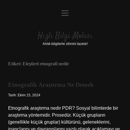
menüyü
Anasayfa
aç
Gizlilik Politikası
Hızlı Bilgi Molası
Yasal Uyarı
Anlık bilgilerle zihnini tazele!
Hakkımızda
Etiket:
Eleştirel etnografi nedir
Etnografik Araştırma Ne Demek
Tarih: Ekim 15, 2024
Etnografik araştırma nedir PDR? Sosyal bilimlerde bir
araştırma yöntemidir. Prosedür. Küçük grupların
(genellikle küçük gruplar) kültürünü, geleneklerini,
inançlarını ve davranışlarını yazılı olarak açıklamayı ve