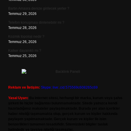
Bartın Amasra denize girilecek yerler ?
Temmuz 29, 2026
Telefon konuşması dinlenebilir mi ?
Temmuz 28, 2026
Kozmik topoloji nedir ?
Temmuz 26, 2026
Kalker dayanıklı mı ?
Temmuz 25, 2026
Reklam ve İletişim:
Skype: live:.cid.575569c608265c69
Yasal Uyarı:
Bu internet sitesi, herhangi bir marka, kurum veya şahıs
şirketi ile hiçbir bağlantısı bulunmamaktadır. Sitede yalnızca kendi
hazırladığımız makaleler paylaşılmaktadır. Burada yer alan içerikler
haber niteliği taşımamakta olup, gerçek kurum ve kişiler hakkında
paylaşım yapılmamaktadır. Gerçek kurum ve kişiler ile isim
benzerlikleri tamamen tesadüfidir. Sitemizdeki bilgiler taslak
halindedir ve tavsiye niteliği taşımazlar.