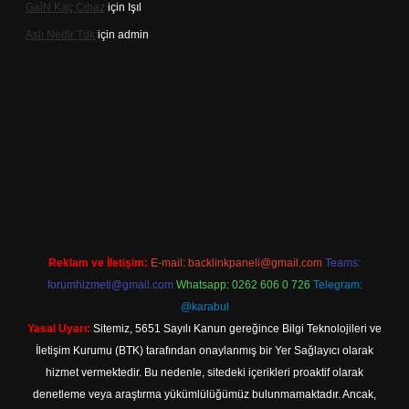
Gai̇N Kaç Cihaz
için
Işıl
Aslı Nedir Tdk
için
admin
riş
Reklam ve İletişim:
E-mail:
backlinkpaneli@gmail.com
Teams:
forumhizmeti@gmail.com
Whatsapp: 0262 606 0 726
Telegram:
@karabul
Yasal Uyarı:
Sitemiz, 5651 Sayılı Kanun gereğince Bilgi Teknolojileri ve
İletişim Kurumu (BTK) tarafından onaylanmış bir Yer Sağlayıcı olarak
hizmet vermektedir. Bu nedenle, sitedeki içerikleri proaktif olarak
denetleme veya araştırma yükümlülüğümüz bulunmamaktadır. Ancak,