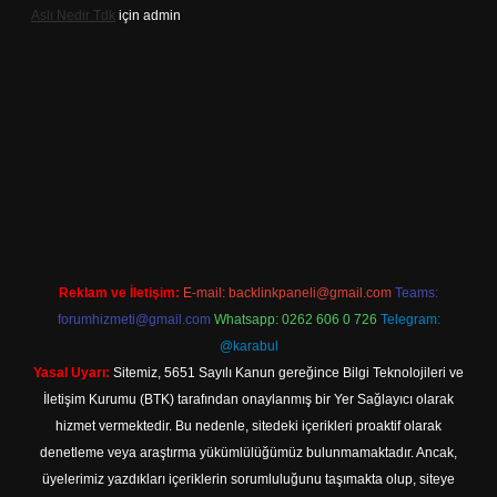
Aslı Nedir Tdk
için
admin
iriş
Reklam ve İletişim:
E-mail:
backlinkpaneli@gmail.com
Teams:
forumhizmeti@gmail.com
Whatsapp: 0262 606 0 726
Telegram:
@karabul
Yasal Uyarı:
Sitemiz, 5651 Sayılı Kanun gereğince Bilgi Teknolojileri ve
İletişim Kurumu (BTK) tarafından onaylanmış bir Yer Sağlayıcı olarak
hizmet vermektedir. Bu nedenle, sitedeki içerikleri proaktif olarak
denetleme veya araştırma yükümlülüğümüz bulunmamaktadır. Ancak,
üyelerimiz yazdıkları içeriklerin sorumluluğunu taşımakta olup, siteye