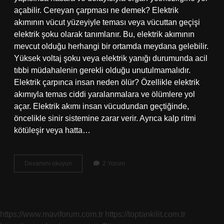
açabilir. Cereyan çarpması ne demek? Elektrik
akımının vücut yüzeyiyle teması veya vücuttan geçişi
elektrik şoku olarak tanımlanır. Bu, elektrik akımının
mevcut olduğu herhangi bir ortamda meydana gelebilir.
Yüksek voltaj şoku veya elektrik yanığı durumunda acil
tıbbi müdahalenin gerekli olduğu unutulmamalıdır.
Elektrik çarpınca insan neden ölür? Özellikle elektrik
akımıyla temas ciddi yaralanmalara ve ölümlere yol
açar. Elektrik akımı insan vücudundan geçtiğinde,
öncelikle sinir sistemine zarar verir. Ayrıca kalp ritmi
kötüleşir veya hatta…
Cereyan
Devamını okuyun
2 Yorum
Çarpması
Ne
Demektir
https://www.maviforum.com.tr
https://toptankilit.com.tr