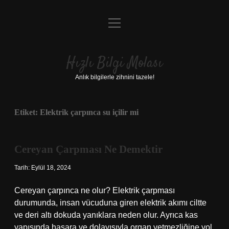
menüyü
Anasayfa
aç
Gizlilik Politikası
Hızlı Bilgi Molası
Yasal Uyarı
Anlık bilgilerle zihnini tazele!
Hakkımızda
Etiket:
Elektrik çarpınca su içilir mi
Cereyan Çarpması Ne Demektir
Tarih: Eylül 18, 2024
Cereyan çarpınca ne olur? Elektrik çarpması
durumunda, insan vücuduna giren elektrik akımı ciltte
ve deri altı dokuda yanıklara neden olur. Ayrıca kas
yapısında hasara ve dolayısıyla organ yetmezliğine yol