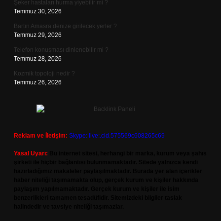
Şeker hastaları hurma yiyebilir mi ?
Temmuz 30, 2026
Bartın Amasra denize girilecek yerler ?
Temmuz 29, 2026
Telefon konuşması dinlenebilir mi ?
Temmuz 28, 2026
Kozmik topoloji nedir ?
Temmuz 26, 2026
Reklam ve İletişim:
Skype: live:.cid.575569c608265c69
Yasal Uyarı:
Bu internet sitesi, herhangi bir marka, kurum veya şahıs
şirketi ile hiçbir bağlantısı bulunmamaktadır. Sitede yalnızca kendi
hazırladığımız makaleler paylaşılmaktadır. Burada yer alan içerikler
haber niteliği taşımamakta olup, gerçek kurum ve kişiler hakkında
paylaşım yapılmamaktadır. Gerçek kurum ve kişiler ile isim
benzerlikleri tamamen tesadüfidir. Sitemizdeki bilgiler taslak
halindedir ve tavsiye niteliği taşımazlar.