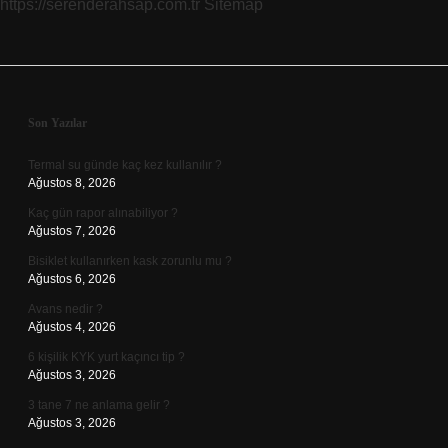
https://serenderahsap.com.tr
Sitemap
Sidebar
Son Yazılar
Termal su günde kaç kez kullanılır ?
Ağustos 8, 2026
Kaç gün rapor alınabiliyor ?
Ağustos 7, 2026
Bisiklet kullanırken kask zorunlu mu ?
Ağustos 6, 2026
Avans nedir ?
Ağustos 4, 2026
6 kişilik KYK yurt kaçıncı tip ?
Ağustos 3, 2026
3 tane 7 ne anlama gelir ?
Ağustos 3, 2026