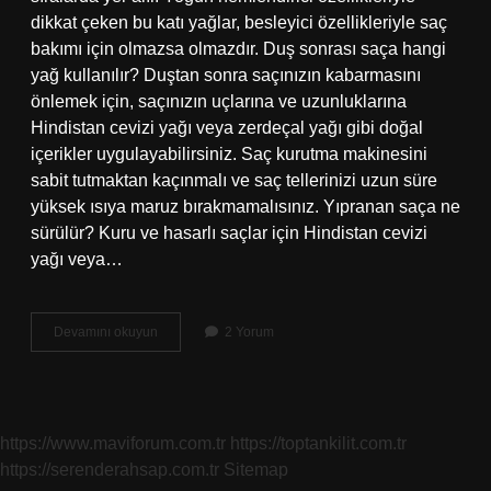
dikkat çeken bu katı yağlar, besleyici özellikleriyle saç
bakımı için olmazsa olmazdır. Duş sonrası saça hangi
yağ kullanılır? Duştan sonra saçınızın kabarmasını
önlemek için, saçınızın uçlarına ve uzunluklarına
Hindistan cevizi yağı veya zerdeçal yağı gibi doğal
içerikler uygulayabilirsiniz. Saç kurutma makinesini
sabit tutmaktan kaçınmalı ve saç tellerinizi uzun süre
yüksek ısıya maruz bırakmamalısınız. Yıpranan saça ne
sürülür? Kuru ve hasarlı saçlar için Hindistan cevizi
yağı veya…
Yıpranan
Devamını okuyun
2 Yorum
Saça
Hangi
Yağ
https://www.maviforum.com.tr
https://toptankilit.com.tr
https://serenderahsap.com.tr
Sitemap