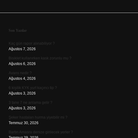
Sidebar
Son Yazılar
Kaç gün rapor alınabiliyor ?
Ağustos 7, 2026
Bisiklet kullanırken kask zorunlu mu ?
Ağustos 6, 2026
Avans nedir ?
Ağustos 4, 2026
6 kişilik KYK yurt kaçıncı tip ?
Ağustos 3, 2026
3 tane 7 ne anlama gelir ?
Ağustos 3, 2026
Şeker hastaları hurma yiyebilir mi ?
Temmuz 30, 2026
Bartın Amasra denize girilecek yerler ?
Temmuz 29, 2026