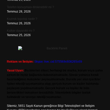
Telefon konuşması dinlenebilir mi ?
Temmuz 28, 2026
Kozmik topoloji nedir ?
Temmuz 26, 2026
Kalker dayanıklı mı ?
Temmuz 25, 2026
Reklam ve İletişim:
Skype: live:.cid.575569c608265c69
Yasal Uyarı:
Bu internet sitesi, herhangi bir marka, kurum veya şahıs
şirketi ile hiçbir bağlantısı bulunmamaktadır. Sitede yalnızca kendi
hazırladığımız makaleler paylaşılmaktadır. Burada yer alan içerikler
haber niteliği taşımamakta olup, gerçek kurum ve kişiler hakkında
paylaşım yapılmamaktadır. Gerçek kurum ve kişiler ile isim
benzerlikleri tamamen tesadüfidir. Sitemizdeki bilgiler taslak
halindedir ve tavsiye niteliği taşımazlar.
Sitemiz, 5651 Sayılı Kanun gereğince Bilgi Teknolojileri ve İletişim