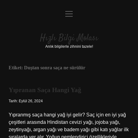
menüyü
Anasayfa
aç
Gizlilik Politikası
Hızlı Bilgi Molası
Yasal Uyarı
Anlık bilgilerle zihnini tazele!
Hakkımızda
Etiket:
Duştan sonra saça ne sürülür
Yıpranan Saça Hangi Yağ
Tarih: Eylül 26, 2024
Yıpranmış saça hangi yağ iyi gelir? Saç için en iyi yağ
çeşitleri arasında Hindistan cevizi yağı, jojoba yağı,
zeytinyağı, argan yağı ve badem yağı gibi katı yağlar ilk
sıralarda yer alır. Yoğun nemlendirici özellikleriyle