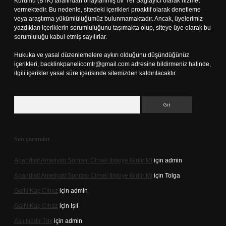
Kurumu (BTK) tarafından onaylanmış bir Yer Sağlayıcı olarak hizmet
vermektedir. Bu nedenle, sitedeki içerikleri proaktif olarak denetleme
veya araştırma yükümlülüğümüz bulunmamaktadır. Ancak, üyelerimiz
yazdıkları içeriklerin sorumluluğunu taşımakta olup, siteye üye olarak bu
sorumluluğu kabul etmiş sayılırlar.
Hukuka ve yasal düzenlemelere aykırı olduğunu düşündüğünüz
içerikleri,
backlinkpanelicomtr@gmail.com
adresine bildirmeniz halinde,
ilgili içerikler yasal süre içerisinde sitemizden kaldırılacaktır.
Arama
Son yorumlar
Apandisit Ameliyatı Sonrası Cinsel Ilişkiye Girilir Mi
için
admin
Apandisit Ameliyatı Sonrası Cinsel Ilişkiye Girilir Mi
için
Tolga
Gai̇N Kaç Cihaz
için
admin
Gai̇N Kaç Cihaz
için
Işıl
Aslı Nedir Tdk
için
admin