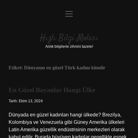
menüyü
Anasayfa
aç
Gizlilik Politikası
Hızlı Bilgi Molası
Yasal Uyarı
Anlık bilgilerle zihnini tazele!
Hakkımızda
Etiket:
Dünyanın en güzel Türk kadını kimdir
En Güzel Bayanlar Hangi Ülke
Tarih: Ekim 13, 2024
Dünyada en güzel kadınları hangi ülkede? Brezilya,
Kolombiya ve Venezuela gibi Güney Amerika ülkeleri
Latin Amerika güzellik endüstrisinin merkezleri olarak
kabul edilir. Burada büyüyen kadınlar genellikle esnek