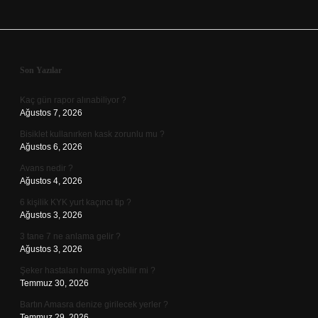
Sidebar
Son Yazılar
Kaç gün rapor alınabiliyor ?
Ağustos 7, 2026
Bisiklet kullanırken kask zorunlu mu ?
Ağustos 6, 2026
Avans nedir ?
Ağustos 4, 2026
6 kişilik KYK yurt kaçıncı tip ?
Ağustos 3, 2026
3 tane 7 ne anlama gelir ?
Ağustos 3, 2026
Şeker hastaları hurma yiyebilir mi ?
Temmuz 30, 2026
Bartın Amasra denize girilecek yerler ?
Temmuz 29, 2026