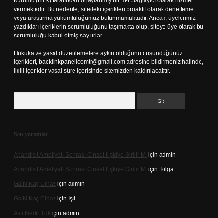
Kurumu (BTK) tarafından onaylanmış bir Yer Sağlayıcı olarak hizmet
vermektedir. Bu nedenle, sitedeki içerikleri proaktif olarak denetleme
veya araştırma yükümlülüğümüz bulunmamaktadır. Ancak, üyelerimiz
yazdıkları içeriklerin sorumluluğunu taşımakta olup, siteye üye olarak bu
sorumluluğu kabul etmiş sayılırlar.
Hukuka ve yasal düzenlemelere aykırı olduğunu düşündüğünüz
içerikleri,
backlinkpanelicomtr@gmail.com
adresine bildirmeniz halinde,
ilgili içerikler yasal süre içerisinde sitemizden kaldırılacaktır.
Arama
Son yorumlar
Apandisit Ameliyatı Sonrası Cinsel Ilişkiye Girilir Mi
için
admin
Apandisit Ameliyatı Sonrası Cinsel Ilişkiye Girilir Mi
için
Tolga
Gai̇N Kaç Cihaz
için
admin
Gai̇N Kaç Cihaz
için
Işıl
Aslı Nedir Tdk
için
admin