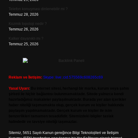
Telefon konuşması dinlenebilir mi ?
Temmuz 28, 2026
Kozmik topoloji nedir ?
Temmuz 26, 2026
Kalker dayanıklı mı ?
Temmuz 25, 2026
Reklam ve İletişim:
Skype: live:.cid.575569c608265c69
Yasal Uyarı:
Bu internet sitesi, herhangi bir marka, kurum veya şahıs
şirketi ile hiçbir bağlantısı bulunmamaktadır. Sitede yalnızca kendi
hazırladığımız makaleler paylaşılmaktadır. Burada yer alan içerikler
haber niteliği taşımamakta olup, gerçek kurum ve kişiler hakkında
paylaşım yapılmamaktadır. Gerçek kurum ve kişiler ile isim
benzerlikleri tamamen tesadüfidir. Sitemizdeki bilgiler taslak
halindedir ve tavsiye niteliği taşımazlar.
Sitemiz, 5651 Sayılı Kanun gereğince Bilgi Teknolojileri ve İletişim