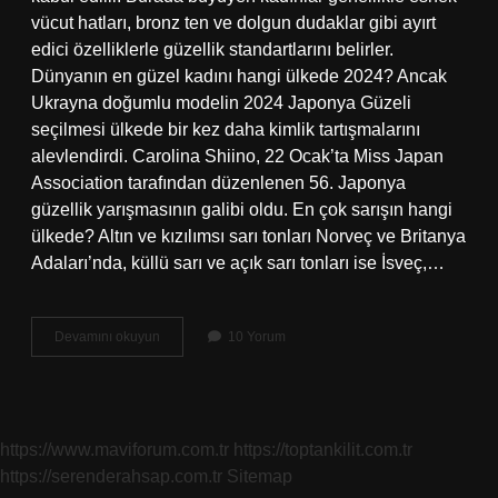
vücut hatları, bronz ten ve dolgun dudaklar gibi ayırt
edici özelliklerle güzellik standartlarını belirler.
Dünyanın en güzel kadını hangi ülkede 2024? Ancak
Ukrayna doğumlu modelin 2024 Japonya Güzeli
seçilmesi ülkede bir kez daha kimlik tartışmalarını
alevlendirdi. Carolina Shiino, 22 Ocak’ta Miss Japan
Association tarafından düzenlenen 56. Japonya
güzellik yarışmasının galibi oldu. En çok sarışın hangi
ülkede? Altın ve kızılımsı sarı tonları Norveç ve Britanya
Adaları’nda, küllü sarı ve açık sarı tonları ise İsveç,…
En
Devamını okuyun
10 Yorum
Güzel
Bayanlar
Hangi
Ülke
https://www.maviforum.com.tr
https://toptankilit.com.tr
https://serenderahsap.com.tr
Sitemap