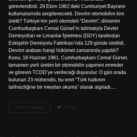
görevlendirdi. 29 Ekim 1961’deki Cumhuriyet Bayramı
kutlamalarında sergilenecekti. Devrim otomobilini kim
üretti? Türkiye’nin yerli otomobili “Devrim”, dönemin
Cumhurbaşkanı Cemal Gürsel’in talimatıyla Devlet
Demiryolları ve Limanlar İşletmesi (DDY) tarafından
Eskişehir Demiryolu Fabrikası’nda 129 günde üretildi.
Devrim arabası hangi hükümet zamanında yapıldı?
Konu. 16 Haziran 1961. Cumhurbaşkanı Cemal Gürsel,
tamamen yerli üretim bir otomobilin yapımını emreder
ve görevin TCDD’ye verileceği duyurulur. O gün orada
bulunan 23 mühendis, bu emri “Türk halkının
talihsizliğine bir meydan okuma” olarak algıladı.…
Devrim
Devamını okuyun
2 Yorum
Otomobili
Kim
Yaptı