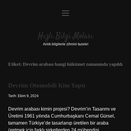
menüyü
Anasayfa
aç
Gizlilik Politikası
Hızlı Bilgi Molası
Yasal Uyarı
Anlık bilgilerle zihnini tazele!
Hakkımızda
Etiket:
Devrim arabası hangi hükümet zamanında yapıldı
Devrim Otomobili Kim Yaptı
Tarih: Ekim 9, 2024
Devrim arabası kimin projesi? Devrim’in Tasarımı ve
Üretimi 1961 yılında Cumhurbaşkanı Cemal Gürsel,
tamamen Türkiye’de tasarlanıp üretilen bir araba
üretmek için farklı şirketlerden 24 mühendisi