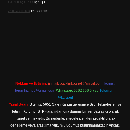
Gai̇N Kaç Cihaz
için
Işıl
Aslı Nedir Tdk
için
admin
iriş
Reklam ve İletişim:
E-mail:
backlinkpaneli@gmail.com
Teams:
forumhizmeti@gmail.com
Whatsapp: 0262 606 0 726
Telegram:
@karabul
Yasal Uyarı:
Sitemiz, 5651 Sayılı Kanun gereğince Bilgi Teknolojileri ve
İletişim Kurumu (BTK) tarafından onaylanmış bir Yer Sağlayıcı olarak
hizmet vermektedir. Bu nedenle, sitedeki içerikleri proaktif olarak
denetleme veya araştırma yükümlülüğümüz bulunmamaktadır. Ancak,