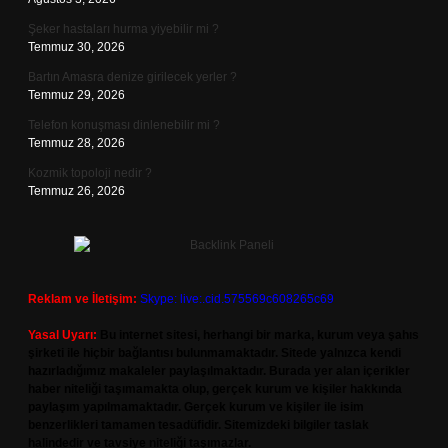
Şeker hastaları hurma yiyebilir mi ?
Temmuz 30, 2026
Bartın Amasra denize girilecek yerler ?
Temmuz 29, 2026
Telefon konuşması dinlenebilir mi ?
Temmuz 28, 2026
Kozmik topoloji nedir ?
Temmuz 26, 2026
Reklam ve İletişim:
Skype: live:.cid.575569c608265c69
Yasal Uyarı:
Bu internet sitesi, herhangi bir marka, kurum veya şahıs
şirketi ile hiçbir bağlantısı bulunmamaktadır. Sitede yalnızca kendi
hazırladığımız makaleler paylaşılmaktadır. Burada yer alan içerikler
haber niteliği taşımamakta olup, gerçek kurum ve kişiler hakkında
paylaşım yapılmamaktadır. Gerçek kurum ve kişiler ile isim
benzerlikleri tamamen tesadüfidir. Sitemizdeki bilgiler taslak
halindedir ve tavsiye niteliği taşımazlar.