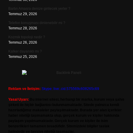
Bartın Amasra denize girilecek yerler ?
Temmuz 29, 2026
Telefon konuşması dinlenebilir mi ?
Temmuz 28, 2026
Kozmik topoloji nedir ?
Temmuz 26, 2026
Kalker dayanıklı mı ?
Temmuz 25, 2026
Reklam ve İletişim:
Skype: live:.cid.575569c608265c69
Yasal Uyarı:
Bu internet sitesi, herhangi bir marka, kurum veya şahıs
şirketi ile hiçbir bağlantısı bulunmamaktadır. Sitede yalnızca kendi
hazırladığımız makaleler paylaşılmaktadır. Burada yer alan içerikler
haber niteliği taşımamakta olup, gerçek kurum ve kişiler hakkında
paylaşım yapılmamaktadır. Gerçek kurum ve kişiler ile isim
benzerlikleri tamamen tesadüfidir. Sitemizdeki bilgiler taslak
halindedir ve tavsiye niteliği taşımazlar.