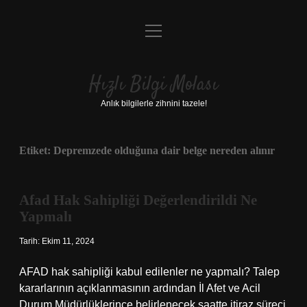
menüyü
Anasayfa
aç
Gizlilik Politikası
Hızlı Bilgi Molası
Yasal Uyarı
Anlık bilgilerle zihnini tazele!
Hakkımızda
Etiket:
Depremzede olduğuna dair belge nereden alınır
Afad Hak Sahipliği Değerlendirildi Ne
Yapmalı
Tarih: Ekim 11, 2024
AFAD hak sahipliği kabul edilenler ne yapmalı? Talep
kararlarının açıklanmasının ardından İl Afet ve Acil
Durum Müdürlüklerince belirlenecek saatte itiraz süreci