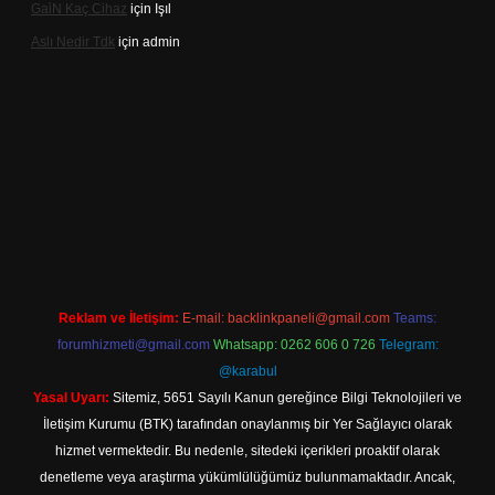
Gai̇N Kaç Cihaz
için
Işıl
Aslı Nedir Tdk
için
admin
iriş
Reklam ve İletişim:
E-mail:
backlinkpaneli@gmail.com
Teams:
forumhizmeti@gmail.com
Whatsapp: 0262 606 0 726
Telegram:
@karabul
Yasal Uyarı:
Sitemiz, 5651 Sayılı Kanun gereğince Bilgi Teknolojileri ve
İletişim Kurumu (BTK) tarafından onaylanmış bir Yer Sağlayıcı olarak
hizmet vermektedir. Bu nedenle, sitedeki içerikleri proaktif olarak
denetleme veya araştırma yükümlülüğümüz bulunmamaktadır. Ancak,