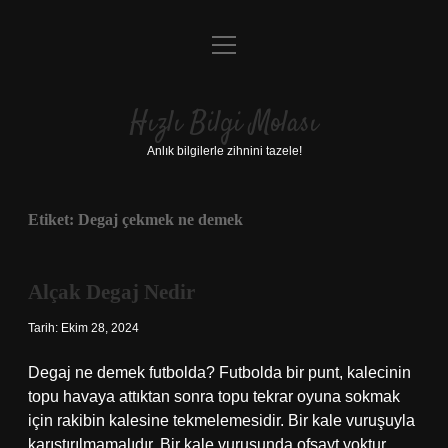
menüyü
Anasayfa
aç
Gizlilik Politikası
Hızlı Bilgi Molası
Yasal Uyarı
Anlık bilgilerle zihnini tazele!
Hakkımızda
Etiket:
Degaj çekmek ne demek
Alçak Degaj Nedir
Tarih: Ekim 28, 2024
Degaj ne demek futbolda? Futbolda bir punt, kalecinin
topu havaya attıktan sonra topu tekrar oyuna sokmak
için rakibin kalesine tekmelemesidir. Bir kale vuruşuyla
karıştırılmamalıdır. Bir kale vuruşunda ofsayt yoktur,