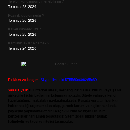
Telefon konuşması dinlenebilir mi ?
Temmuz 28, 2026
Kozmik topoloji nedir ?
Temmuz 26, 2026
Kalker dayanıklı mı ?
Temmuz 25, 2026
Kart limiti eksi ne demek ?
Temmuz 24, 2026
Reklam ve İletişim:
Skype: live:.cid.575569c608265c69
Yasal Uyarı:
Bu internet sitesi, herhangi bir marka, kurum veya şahıs
şirketi ile hiçbir bağlantısı bulunmamaktadır. Sitede yalnızca kendi
hazırladığımız makaleler paylaşılmaktadır. Burada yer alan içerikler
haber niteliği taşımamakta olup, gerçek kurum ve kişiler hakkında
paylaşım yapılmamaktadır. Gerçek kurum ve kişiler ile isim
benzerlikleri tamamen tesadüfidir. Sitemizdeki bilgiler taslak
halindedir ve tavsiye niteliği taşımazlar.