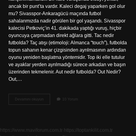
ancak bir punt’ta vardır. Kaleci degaj yaparken gol olur
mu? Sivasspor-Ankaragücü maçında futbol
sahalarımızda nadir görülen bir gol yaşandı. Sivasspor
kalecisi Petkoviç’in 41. dakikada yaptığı vuruş, hiçbir
oyuncuya çarpmadan direkt ağlara gitti. Tac nedir
futbolda? Taç atışı (etimoloji: Almanca “touch”), futbolda
topun sahanın kenar çizgisinden ayrılmasının ardından
oyunu yeniden başlatma yöntemidir. Top iki elle tutulur
ve ayaklar yerden ayrılmadığı sürece arkadan ve başın
üzerinden tekmelenir. Aut nedir futbolda? Out Nedir?
Out,…
Alçak
Devamını okuyun
10 Yorum
Degaj
Nedir
https://www.maviforum.com.tr
https://toptankilit.com.tr