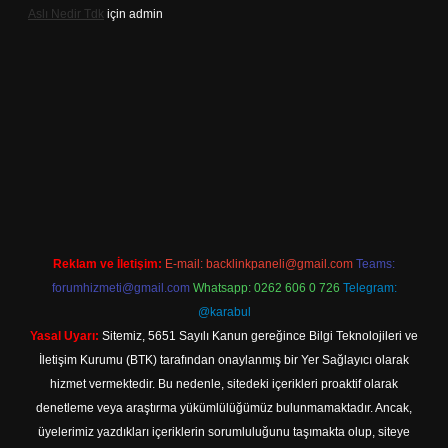
Aslı Nedir Tdk
için
admin
giriş
Reklam ve İletişim:
E-mail:
backlinkpaneli@gmail.com
Teams:
forumhizmeti@gmail.com
Whatsapp: 0262 606 0 726
Telegram:
@karabul
Yasal Uyarı:
Sitemiz, 5651 Sayılı Kanun gereğince Bilgi Teknolojileri ve
İletişim Kurumu (BTK) tarafından onaylanmış bir Yer Sağlayıcı olarak
hizmet vermektedir. Bu nedenle, sitedeki içerikleri proaktif olarak
denetleme veya araştırma yükümlülüğümüz bulunmamaktadır. Ancak,
üyelerimiz yazdıkları içeriklerin sorumluluğunu taşımakta olup, siteye