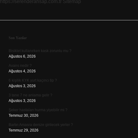
https://serenderahsap.com.tr
Sitemap
Sidebar
Son Yazılar
Bisiklet kullanırken kask zorunlu mu ?
Ağustos 6, 2026
Avans nedir ?
Ağustos 4, 2026
6 kişilik KYK yurt kaçıncı tip ?
Ağustos 3, 2026
3 tane 7 ne anlama gelir ?
Ağustos 3, 2026
Şeker hastaları hurma yiyebilir mi ?
Temmuz 30, 2026
Bartın Amasra denize girilecek yerler ?
Temmuz 29, 2026