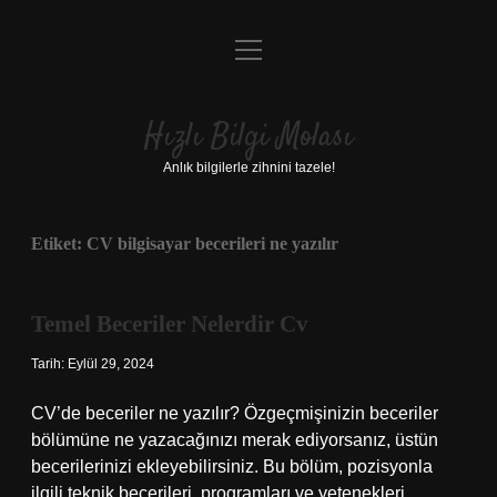
menüyü
Anasayfa
aç
Gizlilik Politikası
Hızlı Bilgi Molası
Yasal Uyarı
Anlık bilgilerle zihnini tazele!
Hakkımızda
Etiket:
CV bilgisayar becerileri ne yazılır
Temel Beceriler Nelerdir Cv
Tarih: Eylül 29, 2024
CV’de beceriler ne yazılır? Özgeçmişinizin beceriler
bölümüne ne yazacağınızı merak ediyorsanız, üstün
becerilerinizi ekleyebilirsiniz. Bu bölüm, pozisyonla
ilgili teknik becerileri, programları ve yetenekleri