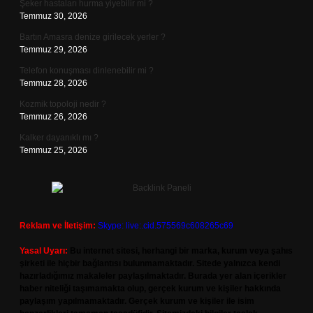
Şeker hastaları hurma yiyebilir mi ?
Temmuz 30, 2026
Bartın Amasra denize girilecek yerler ?
Temmuz 29, 2026
Telefon konuşması dinlenebilir mi ?
Temmuz 28, 2026
Kozmik topoloji nedir ?
Temmuz 26, 2026
Kalker dayanıklı mı ?
Temmuz 25, 2026
Reklam ve İletişim:
Skype: live:.cid.575569c608265c69
Yasal Uyarı:
Bu internet sitesi, herhangi bir marka, kurum veya şahıs
şirketi ile hiçbir bağlantısı bulunmamaktadır. Sitede yalnızca kendi
hazırladığımız makaleler paylaşılmaktadır. Burada yer alan içerikler
haber niteliği taşımamakta olup, gerçek kurum ve kişiler hakkında
paylaşım yapılmamaktadır. Gerçek kurum ve kişiler ile isim