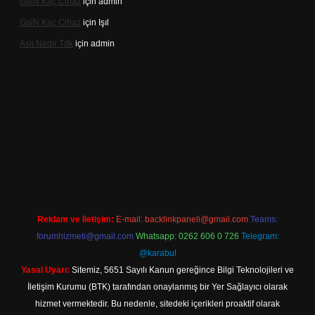
Gai̇N Kaç Cihaz
için
admin
Gai̇N Kaç Cihaz
için
Işıl
Aslı Nedir Tdk
için
admin
iriş
Reklam ve İletişim:
E-mail:
backlinkpaneli@gmail.com
Teams:
forumhizmeti@gmail.com
Whatsapp: 0262 606 0 726
Telegram:
@karabul
Yasal Uyarı:
Sitemiz, 5651 Sayılı Kanun gereğince Bilgi Teknolojileri ve
İletişim Kurumu (BTK) tarafından onaylanmış bir Yer Sağlayıcı olarak
hizmet vermektedir. Bu nedenle, sitedeki içerikleri proaktif olarak