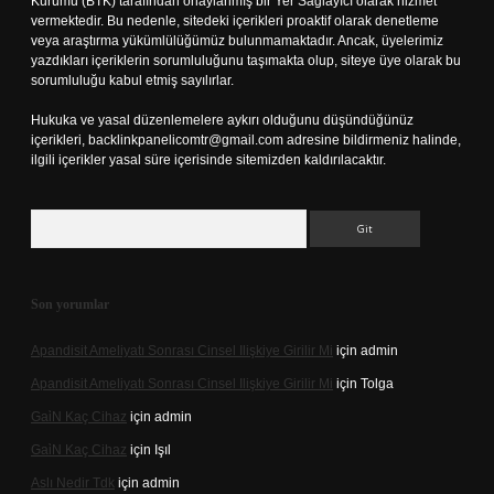
Kurumu (BTK) tarafından onaylanmış bir Yer Sağlayıcı olarak hizmet
vermektedir. Bu nedenle, sitedeki içerikleri proaktif olarak denetleme
veya araştırma yükümlülüğümüz bulunmamaktadır. Ancak, üyelerimiz
yazdıkları içeriklerin sorumluluğunu taşımakta olup, siteye üye olarak bu
sorumluluğu kabul etmiş sayılırlar.
Hukuka ve yasal düzenlemelere aykırı olduğunu düşündüğünüz
içerikleri,
backlinkpanelicomtr@gmail.com
adresine bildirmeniz halinde,
ilgili içerikler yasal süre içerisinde sitemizden kaldırılacaktır.
Arama
Son yorumlar
Apandisit Ameliyatı Sonrası Cinsel Ilişkiye Girilir Mi
için
admin
Apandisit Ameliyatı Sonrası Cinsel Ilişkiye Girilir Mi
için
Tolga
Gai̇N Kaç Cihaz
için
admin
Gai̇N Kaç Cihaz
için
Işıl
Aslı Nedir Tdk
için
admin