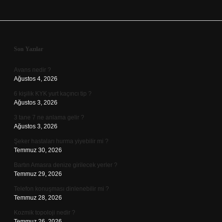
Sidebar
Son Yazılar
Avans nedir ?
Ağustos 4, 2026
6 kişilik KYK yurt kaçıncı tip ?
Ağustos 3, 2026
3 tane 7 ne anlama gelir ?
Ağustos 3, 2026
Şeker hastaları hurma yiyebilir mi ?
Temmuz 30, 2026
Bartın Amasra denize girilecek yerler ?
Temmuz 29, 2026
Telefon konuşması dinlenebilir mi ?
Temmuz 28, 2026
Kozmik topoloji nedir ?
Temmuz 26, 2026