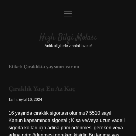
menüyü
Anasayfa
aç
Gizlilik Politikası
Hızlı Bilgi Molası
Yasal Uyarı
Anlık bilgilerle zihnini tazele!
Hakkımızda
Etiket:
Çıraklıkta yaş sınırı var mı
Çıraklık Yaşı En Az Kaç
Tarih: Eylül 16, 2024
16 yaşında çıraklık sigortası olur mu? 5510 sayılı
Kanun kapsamında sigortalı; Kısa ve/veya uzun vadeli
sigorta kolları için adına prim ödenmesi gereken veya
adına prim ödenmesi gereken kişidir. Bu tanıma yaş