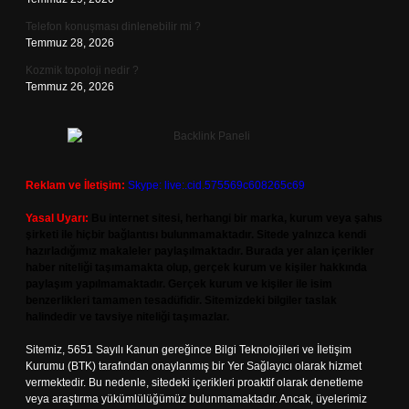
Telefon konuşması dinlenebilir mi ?
Temmuz 28, 2026
Kozmik topoloji nedir ?
Temmuz 26, 2026
Reklam ve İletişim:
Skype: live:.cid.575569c608265c69
Yasal Uyarı:
Bu internet sitesi, herhangi bir marka, kurum veya şahıs
şirketi ile hiçbir bağlantısı bulunmamaktadır. Sitede yalnızca kendi
hazırladığımız makaleler paylaşılmaktadır. Burada yer alan içerikler
haber niteliği taşımamakta olup, gerçek kurum ve kişiler hakkında
paylaşım yapılmamaktadır. Gerçek kurum ve kişiler ile isim
benzerlikleri tamamen tesadüfidir. Sitemizdeki bilgiler taslak
halindedir ve tavsiye niteliği taşımazlar.
Sitemiz, 5651 Sayılı Kanun gereğince Bilgi Teknolojileri ve İletişim
Kurumu (BTK) tarafından onaylanmış bir Yer Sağlayıcı olarak hizmet
vermektedir. Bu nedenle, sitedeki içerikleri proaktif olarak denetleme
veya araştırma yükümlülüğümüz bulunmamaktadır. Ancak, üyelerimiz