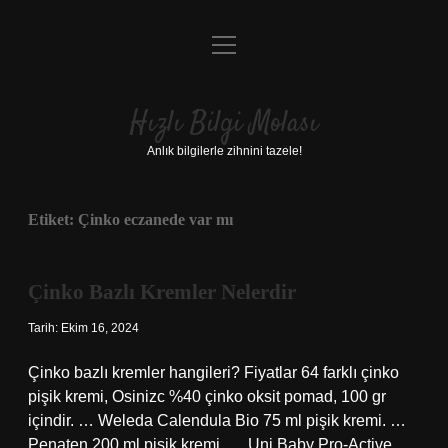
menüyü
Anasayfa
aç
Gizlilik Politikası
Hızlı Bilgi Molası
Yasal Uyarı
Anlık bilgilerle zihnini tazele!
Hakkımızda
Etiket:
Çinko eczanede var mı
Çinko Bazlı Kremler Nelerdir
Tarih: Ekim 16, 2024
Çinko bazlı kremler hangileri? Fiyatlar 64 farklı çinko
pişik kremi, Osinizc %40 çinko oksit pomad, 100 gr
içindir. … Weleda Calendula Bio 75 ml pişik kremi. …
Penaten 200 ml pişik kremi. … Uni Baby Pro-Active