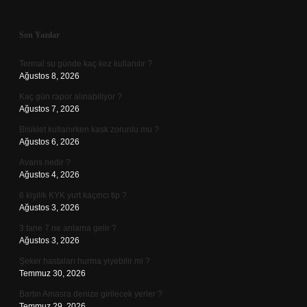
Sidebar
Son Yazılar
Termal su günde kaç kez kullanılır ?
Ağustos 8, 2026
Kaç gün rapor alınabiliyor ?
Ağustos 7, 2026
Bisiklet kullanırken kask zorunlu mu ?
Ağustos 6, 2026
Avans nedir ?
Ağustos 4, 2026
6 kişilik KYK yurt kaçıncı tip ?
Ağustos 3, 2026
3 tane 7 ne anlama gelir ?
Ağustos 3, 2026
Şeker hastaları hurma yiyebilir mi ?
Temmuz 30, 2026
Bartın Amasra denize girilecek yerler ?
Temmuz 29, 2026