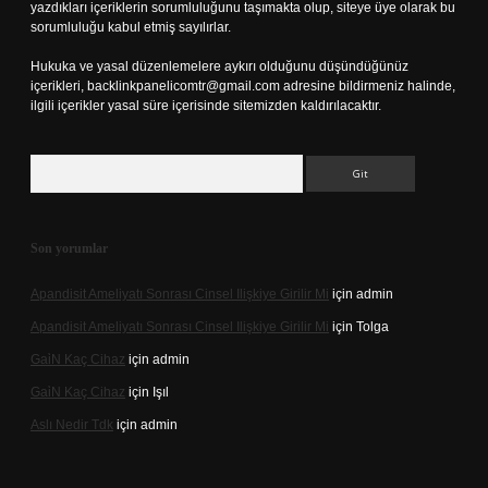
yazdıkları içeriklerin sorumluluğunu taşımakta olup, siteye üye olarak bu
sorumluluğu kabul etmiş sayılırlar.
Hukuka ve yasal düzenlemelere aykırı olduğunu düşündüğünüz
içerikleri,
backlinkpanelicomtr@gmail.com
adresine bildirmeniz halinde,
ilgili içerikler yasal süre içerisinde sitemizden kaldırılacaktır.
Arama
Son yorumlar
Apandisit Ameliyatı Sonrası Cinsel Ilişkiye Girilir Mi
için
admin
Apandisit Ameliyatı Sonrası Cinsel Ilişkiye Girilir Mi
için
Tolga
Gai̇N Kaç Cihaz
için
admin
Gai̇N Kaç Cihaz
için
Işıl
Aslı Nedir Tdk
için
admin