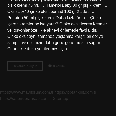
pişik kremi 75 ml. … Hametol Baby 30 gr pişik kremi. …
Oksizc %40 çinko oksit pomad 100 gr 2 adet. …
Penaten 50 ml pişik kremi.Daha fazla ürün… Çinko
içeren kremler ne işe yarar? Çinko oksit içeren kremler
ve losyonlar özellikle akneyi önlemede faydalıdır.
Çinko oksit aynı zamanda yaşlanma karşıtı bir etkiye
sahiptir ve cildinizin daha genç görünmesini sağlar.
Genellikle doku yenilenmesi için…
Çinko
Devamını okuyun
8 Yorum
Bazlı
Kremler
Nelerdir
https://www.maviforum.com.tr
https://toptankilit.com.tr
https://serenderahsap.com.tr
Sitemap