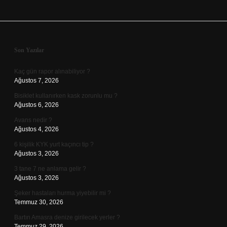
Sidebar
Son Yazılar
Kaç gün rapor alınabiliyor ?
Ağustos 7, 2026
Bisiklet kullanırken kask zorunlu mu ?
Ağustos 6, 2026
Avans nedir ?
Ağustos 4, 2026
6 kişilik KYK yurt kaçıncı tip ?
Ağustos 3, 2026
3 tane 7 ne anlama gelir ?
Ağustos 3, 2026
Şeker hastaları hurma yiyebilir mi ?
Temmuz 30, 2026
Bartın Amasra denize girilecek yerler ?
Temmuz 29, 2026