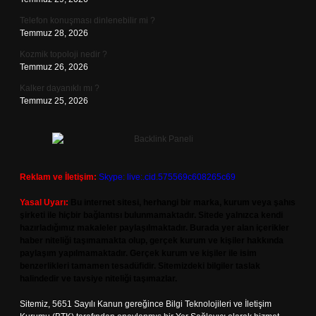
Telefon konuşması dinlenebilir mi ?
Temmuz 28, 2026
Kozmik topoloji nedir ?
Temmuz 26, 2026
Kalker dayanıklı mı ?
Temmuz 25, 2026
Reklam ve İletişim:
Skype: live:.cid.575569c608265c69
Yasal Uyarı:
Bu internet sitesi, herhangi bir marka, kurum veya şahıs
şirketi ile hiçbir bağlantısı bulunmamaktadır. Sitede yalnızca kendi
hazırladığımız makaleler paylaşılmaktadır. Burada yer alan içerikler
haber niteliği taşımamakta olup, gerçek kurum ve kişiler hakkında
paylaşım yapılmamaktadır. Gerçek kurum ve kişiler ile isim
benzerlikleri tamamen tesadüfidir. Sitemizdeki bilgiler taslak
halindedir ve tavsiye niteliği taşımazlar.
Sitemiz, 5651 Sayılı Kanun gereğince Bilgi Teknolojileri ve İletişim