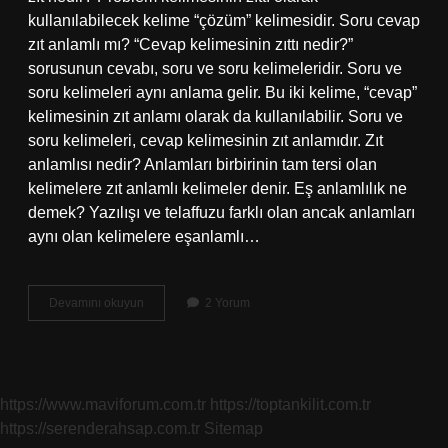
kullanılabilecek kelime “çözüm” kelimesidir. Soru cevap
zıt anlamlı mı? “Cevap kelimesinin zıttı nedir?”
sorusunun cevabı, soru ve soru kelimeleridir. Soru ve
soru kelimeleri aynı anlama gelir. Bu iki kelime, “cevap”
kelimesinin zıt anlamı olarak da kullanılabilir. Soru ve
soru kelimeleri, cevap kelimesinin zıt anlamıdır. Zıt
anlamlısı nedir? Anlamları birbirinin tam tersi olan
kelimelere zıt anlamlı kelimeler denir. Eş anlamlılık ne
demek? Yazılışı ve telaffuzu farklı olan ancak anlamları
aynı olan kelimelere eşanlamlı…
Soru
Devamını okuyun
2 Yorum
Zıt
Anlamlısı
Ne
Demek
https://www.maviforum.com.tr
https://toptankilit.com.tr
https://serenderahsap.com.tr
Sitemap