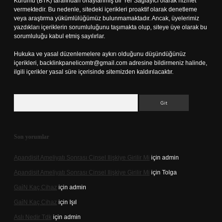
Kurumu (BTK) tarafından onaylanmış bir Yer Sağlayıcı olarak hizmet
vermektedir. Bu nedenle, sitedeki içerikleri proaktif olarak denetleme
veya araştırma yükümlülüğümüz bulunmamaktadır. Ancak, üyelerimiz
yazdıkları içeriklerin sorumluluğunu taşımakta olup, siteye üye olarak bu
sorumluluğu kabul etmiş sayılırlar.
Hukuka ve yasal düzenlemelere aykırı olduğunu düşündüğünüz
içerikleri,
backlinkpanelicomtr@gmail.com
adresine bildirmeniz halinde,
ilgili içerikler yasal süre içerisinde sitemizden kaldırılacaktır.
Arama
Son yorumlar
Apandisit Ameliyatı Sonrası Cinsel Ilişkiye Girilir Mi
için
admin
Apandisit Ameliyatı Sonrası Cinsel Ilişkiye Girilir Mi
için
Tolga
Gai̇N Kaç Cihaz
için
admin
Gai̇N Kaç Cihaz
için
Işıl
Aslı Nedir Tdk
için
admin