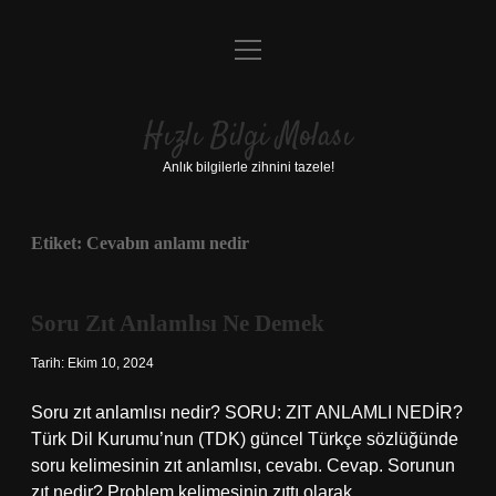
menüyü
Anasayfa
aç
Gizlilik Politikası
Hızlı Bilgi Molası
Yasal Uyarı
Anlık bilgilerle zihnini tazele!
Hakkımızda
Etiket:
Cevabın anlamı nedir
Soru Zıt Anlamlısı Ne Demek
Tarih: Ekim 10, 2024
Soru zıt anlamlısı nedir? SORU: ZIT ANLAMLI NEDİR?
Türk Dil Kurumu’nun (TDK) güncel Türkçe sözlüğünde
soru kelimesinin zıt anlamlısı, cevabı. Cevap. Sorunun
zıt nedir? Problem kelimesinin zıttı olarak