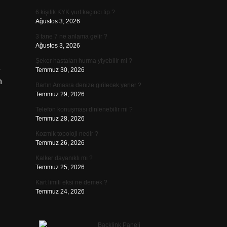
6 kişilik KYK yurt kaçıncı tip ?
Ağustos 3, 2026
3 tane 7 ne anlama gelir ?
Ağustos 3, 2026
Şeker hastaları hurma yiyebilir mi ?
e
Temmuz 30, 2026
n
Bartın Amasra denize girilecek yerler ?
Temmuz 29, 2026
Telefon konuşması dinlenebilir mi ?
Temmuz 28, 2026
Kozmik topoloji nedir ?
Temmuz 26, 2026
Kalker dayanıklı mı ?
Temmuz 25, 2026
Kart limiti eksi ne demek ?
Temmuz 24, 2026