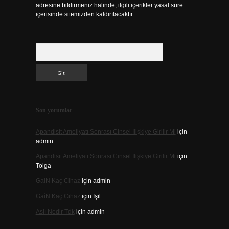
adresine bildirmeniz halinde, ilgili içerikler yasal süre
içerisinde sitemizden kaldırılacaktır.
Arama
Son yorumlar
Apandisit Ameliyatı Sonrası Cinsel Ilişkiye Girilir Mi
için
admin
Apandisit Ameliyatı Sonrası Cinsel Ilişkiye Girilir Mi
için
Tolga
Gai̇N Kaç Cihaz
için
admin
Gai̇N Kaç Cihaz
için
Işıl
Aslı Nedir Tdk
için
admin