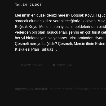
Tarih: Ekim 28, 2024
Mersin’in en güzel denizi neresi? Boğsak Koyu, Taşucu
soracak olursanız size verebileceğimiz ilk cevap: Mavi b
Boğsak Koyu, Mersin’in en iyi sahil beldelerinden birid
yerlerden biri olan Taşucu Plajı, şehrin en çok turist
her yıl binlerce yerli ve yabancı turist tarafından ziyar
Çeşmeli nereye bağlıdır? Çeşmeli, Mersin ilinin Erdemli 
Kızkalesi Plajı Turkuaz…
Mersin
Devamını okuyun
Yorum Bırak
Çeşmeli
Denizi
Nasıl
https://www.maviforum.com.tr
https://toptankilit.com.tr
h