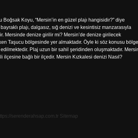
 Boğsak Koyu, “Mersin’in en güzel plajı hangisidir?” diye
ayraklı plajı, dalgasız, sığ denizi ve kesintisiz manzarasıyla
ir. Mersinde denize girilir mi? Mersin’de denize girilecek
 çeken Taşucu bölgesinde yer almaktadır. Öyle ki söz konusu bölg
et edilmektedir. Plaj uzun bir sahil şeridinden oluşmaktadır. Mersi
ilçesine bağlı bir ilçedir. Mersin Kızkalesi denizi Nasıl?
ttps://serenderahsap.com.tr
Sitemap