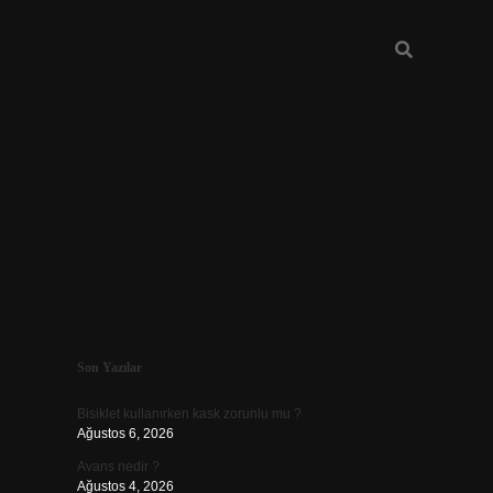
Sidebar
Son Yazılar
vdcasino güncel g
Bisiklet kullanırken kask zorunlu mu ?
Ağustos 6, 2026
Avans nedir ?
Ağustos 4, 2026