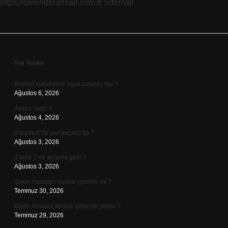
https://serenderahsap.com.tr
Sitemap
Sidebar
Son Yazılar
Bisiklet kullanırken kask zorunlu mu ?
Ağustos 6, 2026
Avans nedir ?
Ağustos 4, 2026
6 kişilik KYK yurt kaçıncı tip ?
Ağustos 3, 2026
3 tane 7 ne anlama gelir ?
Ağustos 3, 2026
Şeker hastaları hurma yiyebilir mi ?
Temmuz 30, 2026
Bartın Amasra denize girilecek yerler ?
Temmuz 29, 2026