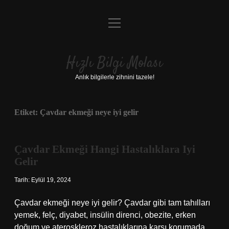
menüyü
Anasayfa
aç
Gizlilik Politikası
Hızlı Bilgi Molası
Yasal Uyarı
Anlık bilgilerle zihnini tazele!
Hakkımızda
Etiket:
Çavdar ekmeği neye iyi gelir
Çavdar Ekmeği Hangi Hastalıklara Iyi
Gelir
Tarih: Eylül 19, 2024
Çavdar ekmeği neye iyi gelir? Çavdar gibi tam tahılları
yemek, felç, diyabet, insülin direnci, obezite, erken
doğum ve ateroskleroz hastalıklarına karşı korumada