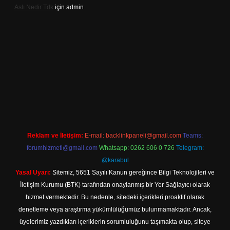
Aslı Nedir Tdk
için
admin
 giriş
Reklam ve İletişim:
E-mail:
backlinkpaneli@gmail.com
Teams:
forumhizmeti@gmail.com
Whatsapp: 0262 606 0 726
Telegram:
@karabul
Yasal Uyarı:
Sitemiz, 5651 Sayılı Kanun gereğince Bilgi Teknolojileri ve
İletişim Kurumu (BTK) tarafından onaylanmış bir Yer Sağlayıcı olarak
hizmet vermektedir. Bu nedenle, sitedeki içerikleri proaktif olarak
denetleme veya araştırma yükümlülüğümüz bulunmamaktadır. Ancak,
üyelerimiz yazdıkları içeriklerin sorumluluğunu taşımakta olup, siteye