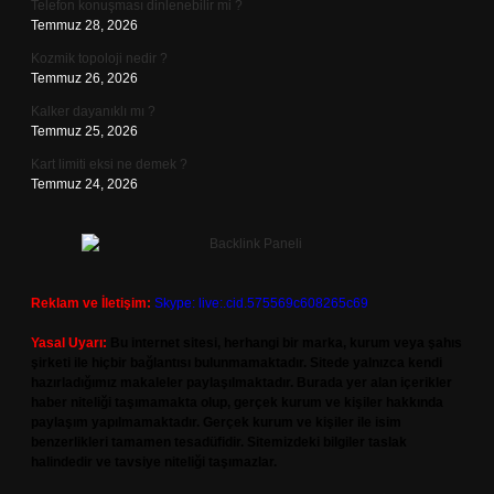
Telefon konuşması dinlenebilir mi ?
Temmuz 28, 2026
Kozmik topoloji nedir ?
Temmuz 26, 2026
Kalker dayanıklı mı ?
Temmuz 25, 2026
Kart limiti eksi ne demek ?
Temmuz 24, 2026
Reklam ve İletişim:
Skype: live:.cid.575569c608265c69
Yasal Uyarı:
Bu internet sitesi, herhangi bir marka, kurum veya şahıs
şirketi ile hiçbir bağlantısı bulunmamaktadır. Sitede yalnızca kendi
hazırladığımız makaleler paylaşılmaktadır. Burada yer alan içerikler
haber niteliği taşımamakta olup, gerçek kurum ve kişiler hakkında
paylaşım yapılmamaktadır. Gerçek kurum ve kişiler ile isim
benzerlikleri tamamen tesadüfidir. Sitemizdeki bilgiler taslak
halindedir ve tavsiye niteliği taşımazlar.