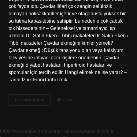
çok faydalıdır. Çavdar lifleri çok zengin selülozik
olmayan polisakkaritler içerir ve olağanüstü yüksek bir
su tutma kapasitesine sahiptir, bu nedenle çok çabuk
tok hissedersiniz – Geleneksel ve tamamlayıcı tıp
uzmanı Dr. Salih Eken › Tıbbi makalelerDr. Salih Eken ›
Tıbbi makaleler Çavdar ekmeğini kimler yemeli?
Çavdar ekmeği: Düşük tansiyonu olan veya kalsiyum
takviyesine ihtiyacı olan kişilere önerilebilir. Çavdar
ekmeği diyabet hastaları, hipertiroid hastaları ve
sporcular için tercih edilir. Hangi ekmek ne işe yarar? –
Tarihi İznik FırınıTarihi İznik…
Çavdar
Devamını okuyun
2 Yorum
Ekmeği
Hangi
Hastalıklara
Iyi
Gelir
https://www.maviforum.com.tr
https://toptankilit.com.tr