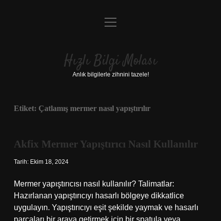
menüyü
Anasayfa
aç
Gizlilik Politikası
Hızlı Bilgi Molası
Yasal Uyarı
Anlık bilgilerle zihnini tazele!
Hakkımızda
Etiket:
Çatlamış mermer nasıl yapıştırılır
Akfix Mermer Yapıştırıcı Nasıl Kullanılır
Tarih: Ekim 18, 2024
Mermer yapıştırıcısı nasıl kullanılır? Talimatlar:
Hazırlanan yapıştırıcıyı hasarlı bölgeye dikkatlice
uygulayın. Yapıştırıcıyı eşit şekilde yaymak ve hasarlı
parçaları bir araya getirmek için bir spatula veya