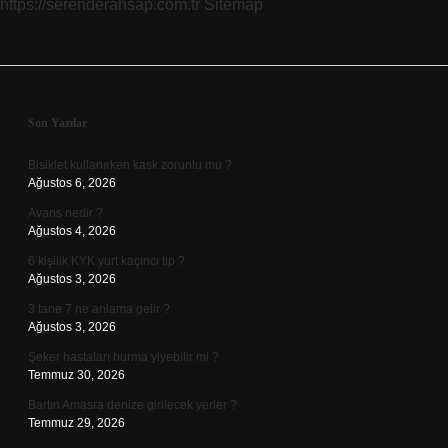
https://serenderahsap.com.tr
Sitemap
Sidebar
Son Yazılar
Bisiklet kullanırken kask zorunlu mu ?
Ağustos 6, 2026
Avans nedir ?
Ağustos 4, 2026
6 kişilik KYK yurt kaçıncı tip ?
Ağustos 3, 2026
3 tane 7 ne anlama gelir ?
Ağustos 3, 2026
Şeker hastaları hurma yiyebilir mi ?
Temmuz 30, 2026
Bartın Amasra denize girilecek yerler ?
Temmuz 29, 2026