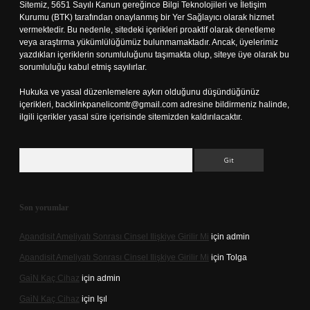
Sitemiz, 5651 Sayılı Kanun gereğince Bilgi Teknolojileri ve İletişim
Kurumu (BTK) tarafından onaylanmış bir Yer Sağlayıcı olarak hizmet
vermektedir. Bu nedenle, sitedeki içerikleri proaktif olarak denetleme
veya araştırma yükümlülüğümüz bulunmamaktadır. Ancak, üyelerimiz
yazdıkları içeriklerin sorumluluğunu taşımakta olup, siteye üye olarak bu
sorumluluğu kabul etmiş sayılırlar.
Hukuka ve yasal düzenlemelere aykırı olduğunu düşündüğünüz
içerikleri,
backlinkpanelicomtr@gmail.com
adresine bildirmeniz halinde,
ilgili içerikler yasal süre içerisinde sitemizden kaldırılacaktır.
Arama
Son yorumlar
Apandisit Ameliyatı Sonrası Cinsel Ilişkiye Girilir Mi
için
admin
Apandisit Ameliyatı Sonrası Cinsel Ilişkiye Girilir Mi
için
Tolga
Gai̇N Kaç Cihaz
için
admin
Gai̇N Kaç Cihaz
için
Işıl