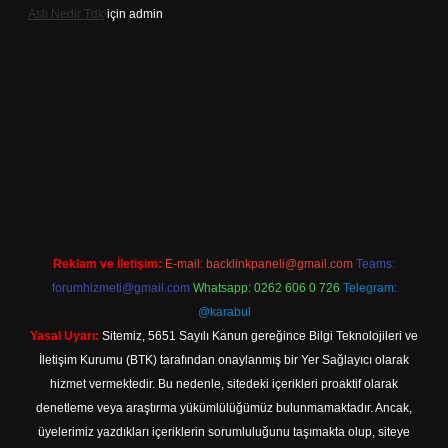
Aslı Nedir Tdk
için
admin
iriş
Reklam ve İletişim:
E-mail:
backlinkpaneli@gmail.com
Teams:
forumhizmeti@gmail.com
Whatsapp: 0262 606 0 726
Telegram:
@karabul
Yasal Uyarı:
Sitemiz, 5651 Sayılı Kanun gereğince Bilgi Teknolojileri ve
İletişim Kurumu (BTK) tarafından onaylanmış bir Yer Sağlayıcı olarak
hizmet vermektedir. Bu nedenle, sitedeki içerikleri proaktif olarak
denetleme veya araştırma yükümlülüğümüz bulunmamaktadır. Ancak,
üyelerimiz yazdıkları içeriklerin sorumluluğunu taşımakta olup, siteye