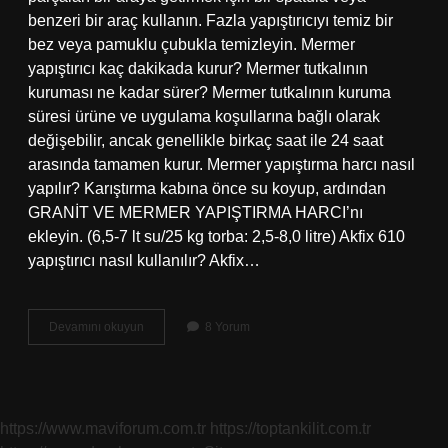
benzeri bir araç kullanın. Fazla yapıştırıcıyı temiz bir
bez veya pamuklu çubukla temizleyin. Mermer
yapıştırıcı kaç dakikada kurur? Mermer tutkalının
kuruması ne kadar sürer? Mermer tutkalının kuruma
süresi ürüne ve uygulama koşullarına bağlı olarak
değişebilir, ancak genellikle birkaç saat ile 24 saat
arasında tamamen kurur. Mermer yapıştırma harcı nasıl
yapılır? Karıştırma kabına önce su koyup, ardından
GRANİT VE MERMER YAPIŞTIRMA HARCI’nı
ekleyin. (6,5-7 lt su/25 kg torba: 2,5-8,0 litre) Akfix 610
yapıştırıcı nasıl kullanılır? Akfix…
Akfix
Devamını okuyun
8 Yorum
Mermer
Yapıştırıcı
Nasıl
Kullanılır
https://www.maviforum.com.tr
https://toptankilit.com.tr