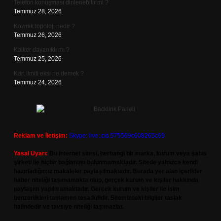
Telefon konuşması dinlenebilir mi ?
Temmuz 28, 2026
Kozmik topoloji nedir ?
Temmuz 26, 2026
Kalker dayanıklı mı ?
Temmuz 25, 2026
Kart limiti eksi ne demek ?
Temmuz 24, 2026
Reklam ve İletişim:
Skype: live:.cid.575569c608265c69
Yasal Uyarı:
Bu internet sitesi, herhangi bir marka, kurum veya şahıs
şirketi ile hiçbir bağlantısı bulunmamaktadır. Sitede yalnızca kendi
hazırladığımız makaleler paylaşılmaktadır. Burada yer alan içerikler
haber niteliği taşımamakta olup, gerçek kurum ve kişiler hakkında
paylaşım yapılmamaktadır. Gerçek kurum ve kişiler ile isim
benzerlikleri tamamen tesadüfidir. Sitemizdeki bilgiler taslak
halindedir ve tavsiye niteliği taşımazlar.