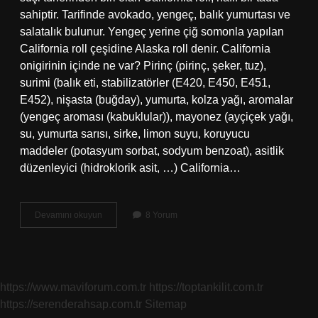
sahiptir. Tarifinde avokado, yengeç, balık yumurtası ve
salatalık bulunur. Yengeç yerine çiğ somonla yapılan
California roll çeşidine Alaska roll denir. California
onigirinin içinde ne var? Pirinç (pirinç, şeker, tuz),
surimi (balık eti, stabilizatörler (E420, E450, E451,
E452), nişasta (buğday), yumurta, kolza yağı, aromalar
(yengeç aroması (kabuklular)), mayonez (ayçiçek yağı,
su, yumurta sarısı, sirke, limon suyu, koruyucu
maddeler (potasyum sorbat, sodyum benzoat), asitlik
düzenleyici (hidroklorik asit, …) California…
California
Devamını okuyun
8 Yorum
Roll
Içinde
Peynir
Var
Mı
https://www.maviforum.com.tr
https://toptankilit.com.tr
https://serenderahsap.com.tr
Sitemap