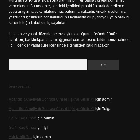
Kurumu (BTK) tarafından onaylanmış bir Yer Sağlayıcı olarak hizmet
vermektedir. Bu nedenle, sitedeki içerikleri proaktif olarak denetleme
veya araştırma yükümlülüğümüz bulunmamaktadır. Ancak, üyelerimiz
yazdıkları içeriklerin sorumluluğunu taşımakta olup, siteye üye olarak bu
sorumluluğu kabul etmiş sayılırlar.
Hukuka ve yasal düzenlemelere aykırı olduğunu düşündüğünüz
içerikleri,
backlinkpanelicomtr@gmail.com
adresine bildirmeniz halinde,
ilgili içerikler yasal süre içerisinde sitemizden kaldırılacaktır.
Arama
Son yorumlar
Apandisit Ameliyatı Sonrası Cinsel Ilişkiye Girilir Mi
için
admin
Apandisit Ameliyatı Sonrası Cinsel Ilişkiye Girilir Mi
için
Tolga
Gai̇N Kaç Cihaz
için
admin
Gai̇N Kaç Cihaz
için
Işıl
Aslı Nedir Tdk
için
admin