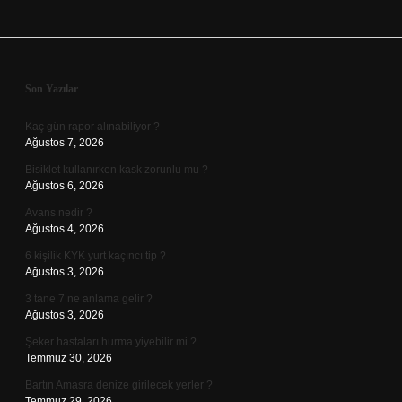
Sidebar
Son Yazılar
Kaç gün rapor alınabiliyor ?
Ağustos 7, 2026
Bisiklet kullanırken kask zorunlu mu ?
Ağustos 6, 2026
Avans nedir ?
Ağustos 4, 2026
6 kişilik KYK yurt kaçıncı tip ?
Ağustos 3, 2026
3 tane 7 ne anlama gelir ?
Ağustos 3, 2026
Şeker hastaları hurma yiyebilir mi ?
Temmuz 30, 2026
Bartın Amasra denize girilecek yerler ?
Temmuz 29, 2026