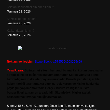
Telefon konuşması dinlenebilir mi ?
Temmuz 28, 2026
Kozmik topoloji nedir ?
Temmuz 26, 2026
Kalker dayanıklı mı ?
Temmuz 25, 2026
Reklam ve İletişim:
Skype: live:.cid.575569c608265c69
Yasal Uyarı:
Bu internet sitesi, herhangi bir marka, kurum veya şahıs
şirketi ile hiçbir bağlantısı bulunmamaktadır. Sitede yalnızca kendi
hazırladığımız makaleler paylaşılmaktadır. Burada yer alan içerikler
haber niteliği taşımamakta olup, gerçek kurum ve kişiler hakkında
paylaşım yapılmamaktadır. Gerçek kurum ve kişiler ile isim
benzerlikleri tamamen tesadüfidir. Sitemizdeki bilgiler taslak
halindedir ve tavsiye niteliği taşımazlar.
Sitemiz, 5651 Sayılı Kanun gereğince Bilgi Teknolojileri ve İletişim