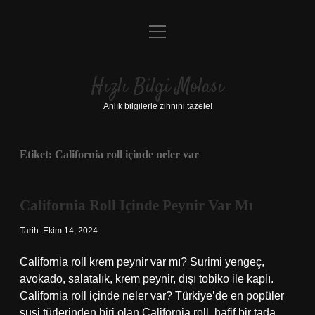
menüyü
Anasayfa
aç
Gizlilik Politikası
Hızlı Bilgi Molası
Yasal Uyarı
Anlık bilgilerle zihnini tazele!
Hakkımızda
Etiket:
California roll içinde neler var
California Roll Içinde Peynir Var Mı
Tarih: Ekim 14, 2024
California roll krem peynir var mı? Surimi yengeç,
avokado, salatalık, krem ​​peynir, dışı tobiko ile kaplı.
California roll içinde neler var? Türkiye’de en popüler
suşi türlerinden biri olan California roll, hafif bir tada