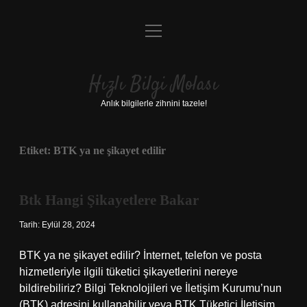
menüyü
Anasayfa
aç
Gizlilik Politikası
Hızlı Bilgi Molası
Yasal Uyarı
Anlık bilgilerle zihnini tazele!
Hakkımızda
Etiket:
BTK ya ne şikayet edilir
Btk Hangi Şikayetlere Bakar
Tarih: Eylül 28, 2024
BTK ya ne şikayet edilir? İnternet, telefon ve posta
hizmetleriyle ilgili tüketici şikayetlerini nereye
bildirebiliriz? Bilgi Teknolojileri ve İletişim Kurumu’nun
(BTK) adresini kullanabilir veya BTK Tüketici İletişim