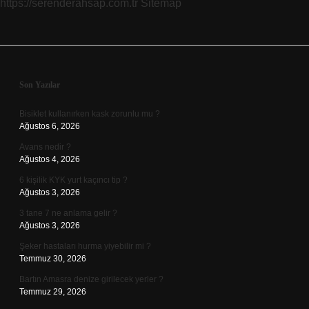
https://serenderahsap.com.tr
Sitemap
Sidebar
Son Yazılar
Bisiklet kullanırken kask zorunlu mu ?
Ağustos 6, 2026
Avans nedir ?
Ağustos 4, 2026
6 kişilik KYK yurt kaçıncı tip ?
Ağustos 3, 2026
3 tane 7 ne anlama gelir ?
Ağustos 3, 2026
Şeker hastaları hurma yiyebilir mi ?
Temmuz 30, 2026
Bartın Amasra denize girilecek yerler ?
Temmuz 29, 2026