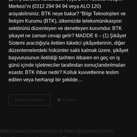
Merkezi’ni (0312 294 94 94 veya ALO 120)
arayabilirsiniz. BTK neye bakar? “Bilgi Teknolojileri ve
İletişim Kurumu (BTK), ülkemizde telekomünikasyon
sektörünü düzenleyen ve denetleyen kurumdur. BTK
şikayet ne zaman cevap gelir? MADDE 6 – (1) Şikâyet
Sistemi aracılığıyla iletilen tüketici şikâyetlerinin, diğer
düzenlemelerdeki hükümler saklı kalmak üzere, şikâyet
başvurusunun iletildiği tarihten itibaren en geç on iş
günü içinde işletmeciler tarafından sonuçlandırılmaları
esastır. BTK ihbar nedir? Kolluk kuvvetlerine teslim
edilen veya herhangi bir şekilde…
Btk
Devamını okuyun
2 Yorum
Hangi
Şikayetlere
Bakar
https://www.maviforum.com.tr
https://toptankilit.com.tr