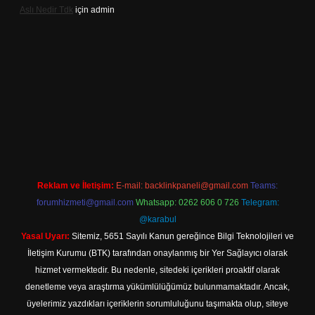
Aslı Nedir Tdk
için
admin
 giriş
Reklam ve İletişim:
E-mail:
backlinkpaneli@gmail.com
Teams:
forumhizmeti@gmail.com
Whatsapp: 0262 606 0 726
Telegram:
@karabul
Yasal Uyarı:
Sitemiz, 5651 Sayılı Kanun gereğince Bilgi Teknolojileri ve
İletişim Kurumu (BTK) tarafından onaylanmış bir Yer Sağlayıcı olarak
hizmet vermektedir. Bu nedenle, sitedeki içerikleri proaktif olarak
denetleme veya araştırma yükümlülüğümüz bulunmamaktadır. Ancak,
üyelerimiz yazdıkları içeriklerin sorumluluğunu taşımakta olup, siteye