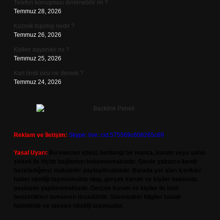
Telefon konuşması dinlenebilir mi ?
Temmuz 28, 2026
Kozmik topoloji nedir ?
Temmuz 26, 2026
Kalker dayanıklı mı ?
Temmuz 25, 2026
Kart limiti eksi ne demek ?
Temmuz 24, 2026
Reklam ve İletişim:
Skype: live:.cid.575569c608265c69
Yasal Uyarı:
Bu internet sitesi, herhangi bir marka, kurum veya şahıs
şirketi ile hiçbir bağlantısı bulunmamaktadır. Sitede yalnızca kendi
hazırladığımız makaleler paylaşılmaktadır. Burada yer alan içerikler
haber niteliği taşımamakta olup, gerçek kurum ve kişiler hakkında
paylaşım yapılmamaktadır. Gerçek kurum ve kişiler ile isim
benzerlikleri tamamen tesadüfidir. Sitemizdeki bilgiler taslak
halindedir ve tavsiye niteliği taşımazlar.