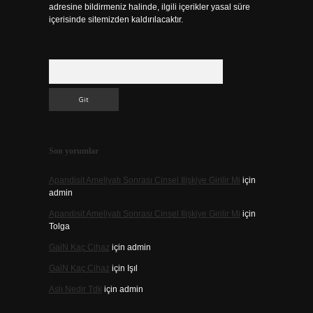
adresine bildirmeniz halinde, ilgili içerikler yasal süre
içerisinde sitemizden kaldırılacaktır.
Arama
Son yorumlar
Apandisit Ameliyatı Sonrası Cinsel Ilişkiye Girilir Mi
için
admin
Apandisit Ameliyatı Sonrası Cinsel Ilişkiye Girilir Mi
için
Tolga
Gai̇N Kaç Cihaz
için
admin
Gai̇N Kaç Cihaz
için
Işıl
Aslı Nedir Tdk
için
admin