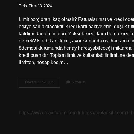
Tarih: Ekim 13, 2024
Limit borç oranı kaç olmalı? Faturalarınızı ve kredi ö
etkiye sahip olacaktır. Kredi kartı bakiyelerini düşük tu
kaldığından emin olun. Yüksek kredi kartı borcu kredi no
demek? Kredi kartı limiti, aynı zamanda üst harcama limit
ödemesi durumunda her ay harcayabileceği miktardır. Kredi
kredi puanıdır. Toplam limit ve kullanılabilir limit ne de
limitten, hesap kesim…
Limit
Devamını okuyun
6 Yorum
Kullanım
Oranı
Ne
Demek
https://www.maviforum.com.tr
https://toptankilit.com.tr
h