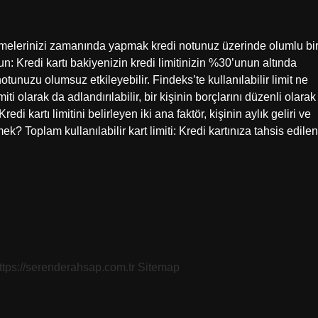
demelerinizi zamanında yapmak kredi notunuz üzerinde olumlu bi
tun: Kredi kartı bakiyenizin kredi limitinizin %30’unun altında
tunuzu olumsuz etkileyebilir. Findeks’te kullanılabilir limit ne
i olarak da adlandırılabilir, bir kişinin borçlarını düzenli olarak
 kartı limitini belirleyen iki ana faktör, kişinin aylık geliri ve
mek? Toplam kullanılabilir kart limiti: Kredi kartınıza tahsis edilen
ttps://serenderahsap.com.tr
Sitemap