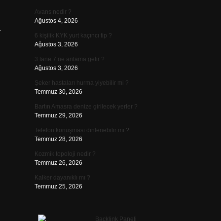
Avans nedir ?
Ağustos 4, 2026
r
6 kişilik KYK yurt kaçıncı tip ?
Ağustos 3, 2026
3 tane 7 ne anlama gelir ?
Ağustos 3, 2026
Şeker hastaları hurma yiyebilir mi ?
Temmuz 30, 2026
Bartın Amasra denize girilecek yerler ?
Temmuz 29, 2026
Telefon konuşması dinlenebilir mi ?
Temmuz 28, 2026
Kozmik topoloji nedir ?
Temmuz 26, 2026
Kalker dayanıklı mı ?
Temmuz 25, 2026