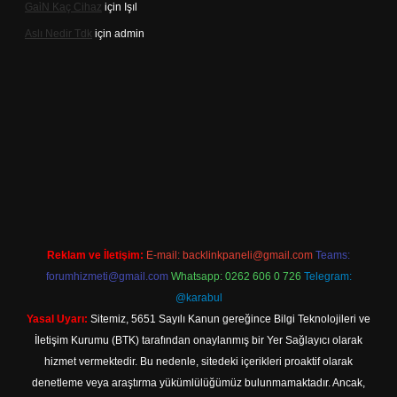
Gai̇N Kaç Cihaz
için
Işıl
Aslı Nedir Tdk
için
admin
iriş
Reklam ve İletişim:
E-mail:
backlinkpaneli@gmail.com
Teams:
forumhizmeti@gmail.com
Whatsapp: 0262 606 0 726
Telegram:
@karabul
Yasal Uyarı:
Sitemiz, 5651 Sayılı Kanun gereğince Bilgi Teknolojileri ve
İletişim Kurumu (BTK) tarafından onaylanmış bir Yer Sağlayıcı olarak
hizmet vermektedir. Bu nedenle, sitedeki içerikleri proaktif olarak
denetleme veya araştırma yükümlülüğümüz bulunmamaktadır. Ancak,