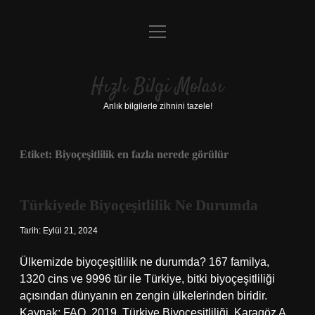
menüyü
Anasayfa
aç
Gizlilik Politikası
Hızlı Bilgi Molası
Yasal Uyarı
Anlık bilgilerle zihnini tazele!
Hakkımızda
Etiket:
Biyoçeşitlilik en fazla nerede görülür
Türkiyede Biyoçeşitlilik Ne Durumda
Tarih: Eylül 21, 2024
Ülkemizde biyoçeşitlilik ne durumda? 167 familya,
1320 cins ve 9996 tür ile Türkiye, bitki biyoçeşitliliği
açısından dünyanın en zengin ülkelerinden biridir.
Kaynak: FAO, 2019, Türkiye Biyoçeşitliliği, Karagöz A.