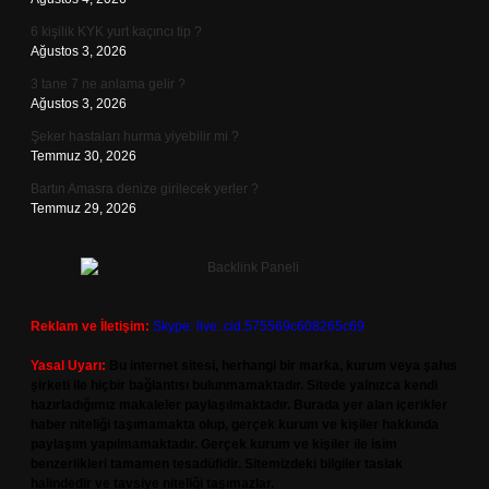
6 kişilik KYK yurt kaçıncı tip ?
Ağustos 3, 2026
3 tane 7 ne anlama gelir ?
Ağustos 3, 2026
Şeker hastaları hurma yiyebilir mi ?
Temmuz 30, 2026
Bartın Amasra denize girilecek yerler ?
Temmuz 29, 2026
Reklam ve İletişim:
Skype: live:.cid.575569c608265c69
Yasal Uyarı:
Bu internet sitesi, herhangi bir marka, kurum veya şahıs
şirketi ile hiçbir bağlantısı bulunmamaktadır. Sitede yalnızca kendi
hazırladığımız makaleler paylaşılmaktadır. Burada yer alan içerikler
haber niteliği taşımamakta olup, gerçek kurum ve kişiler hakkında
paylaşım yapılmamaktadır. Gerçek kurum ve kişiler ile isim
benzerlikleri tamamen tesadüfidir. Sitemizdeki bilgiler taslak
halindedir ve tavsiye niteliği taşımazlar.