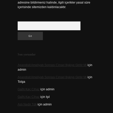
adresine bildirmeniz halinde, ilgili içerikler yasal süre
içerisinde sitemizden kaldırılacaktır.
Arama
Son yorumlar
Apandisit Ameliyatı Sonrası Cinsel Ilişkiye Girilir Mi
için
admin
Apandisit Ameliyatı Sonrası Cinsel Ilişkiye Girilir Mi
için
Tolga
Gai̇N Kaç Cihaz
için
admin
Gai̇N Kaç Cihaz
için
Işıl
Aslı Nedir Tdk
için
admin