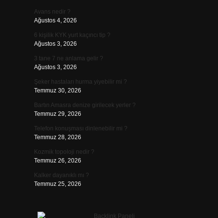
Avans nedir ?
Ağustos 4, 2026
6 kişilik KYK yurt kaçıncı tip ?
Ağustos 3, 2026
3 tane 7 ne anlama gelir ?
Ağustos 3, 2026
Şeker hastaları hurma yiyebilir mi ?
Temmuz 30, 2026
Bartın Amasra denize girilecek yerler ?
Temmuz 29, 2026
Telefon konuşması dinlenebilir mi ?
Temmuz 28, 2026
Kozmik topoloji nedir ?
Temmuz 26, 2026
Kalker dayanıklı mı ?
Temmuz 25, 2026