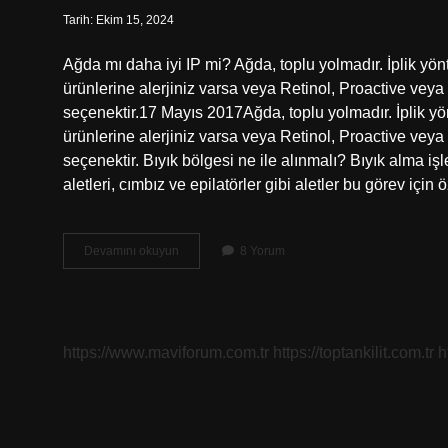
Tarih: Ekim 15, 2024
Ağda mı daha iyi IP mi? Ağda, toplu yolmadır. İplik yönt
ürünlerine alerjiniz varsa veya Retinol, Proactive veya 
seçenektir.17 Mayıs 2017Ağda, toplu yolmadır. İplik yönt
ürünlerine alerjiniz varsa veya Retinol, Proactive veya 
seçenektir. Bıyık bölgesi ne ile alınmalı? Bıyık alma iş
aletleri, cımbız ve epilatörler gibi aletler bu görev içi
Bıyık
Devamını okuyun
8 Yorum
Için
Ip
Mi
Ağda
Mı
https://www.maviforum.com.tr
https://toptankilit.com.tr
h