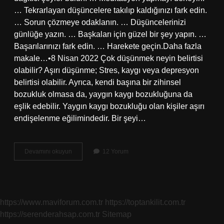
… Tekrarlayan düşüncelere takılıp kaldığınızı fark edin.
… Sorun çözmeye odaklanın. … Düşüncelerinizi
günlüğe yazın. … Başkaları için güzel bir şey yapın. …
Başarılarınızı fark edin. … Harekete geçin.Daha fazla
makale…•8 Nisan 2022 Çok düşünmek neyin belirtisi
olabilir? Aşırı düşünme; Stres, kaygı veya depresyon
belirtisi olabilir. Ayrıca, kendi başına bir zihinsel
bozukluk olmasa da, yaygın kaygı bozukluğuna da
eşlik edebilir. Yaygın kaygı bozukluğu olan kişiler aşırı
endişelenme eğilimindedir. Bir şeyi…
Çok
Devamını okuyun
12 Yorum
Düşünen
Birine
Ne
Denir
https://www.maviforum.com.tr
https://toptankilit.com.tr
https://serenderahsap.com.tr
Sitemap