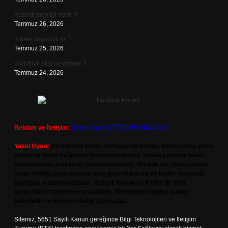
Kozmik topoloji nedir ?
Temmuz 26, 2026
Kalker dayanıklı mı ?
Temmuz 25, 2026
Kart limiti eksi ne demek ?
Temmuz 24, 2026
Reklam ve İletişim:
Skype: live:.cid.575569c608265c69
Yasal Uyarı:
Bu internet sitesi, herhangi bir marka, kurum veya şahıs
şirketi ile hiçbir bağlantısı bulunmamaktadır. Sitede yalnızca kendi
hazırladığımız makaleler paylaşılmaktadır. Burada yer alan içerikler
haber niteliği taşımamakta olup, gerçek kurum ve kişiler hakkında
paylaşım yapılmamaktadır. Gerçek kurum ve kişiler ile isim
benzerlikleri tamamen tesadüfidir. Sitemizdeki bilgiler taslak
halindedir ve tavsiye niteliği taşımazlar.
Sitemiz, 5651 Sayılı Kanun gereğince Bilgi Teknolojileri ve İletişim