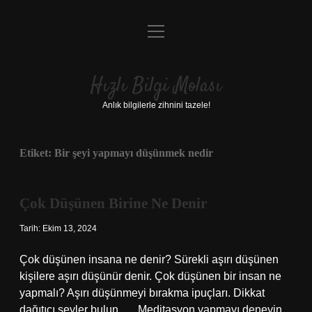
menüyü
Anasayfa
aç
Gizlilik Politikası
Hızlı Bilgi Molası
Yasal Uyarı
Anlık bilgilerle zihnini tazele!
Hakkımızda
Etiket:
Bir şeyi yapmayı düşünmek nedir
Çok Düşünen Birine Ne Denir
Tarih: Ekim 13, 2024
Çok düşünen insana ne denir? Sürekli aşırı düşünen
kişilere aşırı düşünür denir. Çok düşünen bir insan ne
yapmalı? Aşırı düşünmeyi bırakma ipuçları. Dikkat
dağıtıcı şeyler bulun. … Meditasyon yapmayı deneyin.