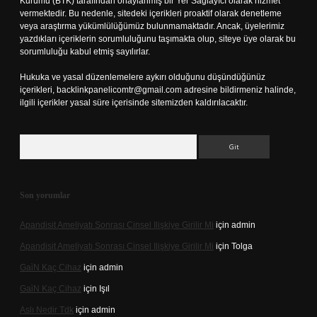
Kurumu (BTK) tarafından onaylanmış bir Yer Sağlayıcı olarak hizmet
vermektedir. Bu nedenle, sitedeki içerikleri proaktif olarak denetleme
veya araştırma yükümlülüğümüz bulunmamaktadır. Ancak, üyelerimiz
yazdıkları içeriklerin sorumluluğunu taşımakta olup, siteye üye olarak bu
sorumluluğu kabul etmiş sayılırlar.
Hukuka ve yasal düzenlemelere aykırı olduğunu düşündüğünüz
içerikleri,
backlinkpanelicomtr@gmail.com
adresine bildirmeniz halinde,
ilgili içerikler yasal süre içerisinde sitemizden kaldırılacaktır.
Arama
Son yorumlar
Apandisit Ameliyatı Sonrası Cinsel Ilişkiye Girilir Mi
için
admin
Apandisit Ameliyatı Sonrası Cinsel Ilişkiye Girilir Mi
için
Tolga
Gai̇N Kaç Cihaz
için
admin
Gai̇N Kaç Cihaz
için
Işıl
Aslı Nedir Tdk
için
admin