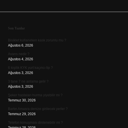
Sidebar
Son Yazılar
Bisiklet kullanırken kask zorunlu mu ?
Ağustos 6, 2026
Avans nedir ?
Ağustos 4, 2026
6 kişilik KYK yurt kaçıncı tip ?
Ağustos 3, 2026
3 tane 7 ne anlama gelir ?
Ağustos 3, 2026
Şeker hastaları hurma yiyebilir mi ?
Temmuz 30, 2026
Bartın Amasra denize girilecek yerler ?
Temmuz 29, 2026
Telefon konuşması dinlenebilir mi ?
Temmuz 28, 2026