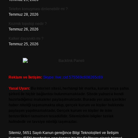
Telefon konuşması dinlenebilir mi ?
Temmuz 28, 2026
Kozmik topoloji nedir ?
Temmuz 26, 2026
Kalker dayanıklı mı ?
Temmuz 25, 2026
Reklam ve İletişim:
Skype: live:.cid.575569c608265c69
Yasal Uyarı:
Bu internet sitesi, herhangi bir marka, kurum veya şahıs
şirketi ile hiçbir bağlantısı bulunmamaktadır. Sitede yalnızca kendi
hazırladığımız makaleler paylaşılmaktadır. Burada yer alan içerikler
haber niteliği taşımamakta olup, gerçek kurum ve kişiler hakkında
paylaşım yapılmamaktadır. Gerçek kurum ve kişiler ile isim
benzerlikleri tamamen tesadüfidir. Sitemizdeki bilgiler taslak
halindedir ve tavsiye niteliği taşımazlar.
Sitemiz, 5651 Sayılı Kanun gereğince Bilgi Teknolojileri ve İletişim