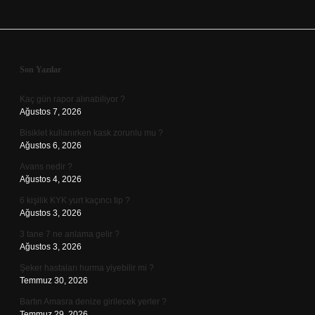
Sidebar
Son Yazılar
Kaç gün rapor alınabiliyor ?
Ağustos 7, 2026
Bisiklet kullanırken kask zorunlu mu ?
Ağustos 6, 2026
Avans nedir ?
Ağustos 4, 2026
6 kişilik KYK yurt kaçıncı tip ?
Ağustos 3, 2026
3 tane 7 ne anlama gelir ?
Ağustos 3, 2026
Şeker hastaları hurma yiyebilir mi ?
Temmuz 30, 2026
Bartın Amasra denize girilecek yerler ?
Temmuz 29, 2026