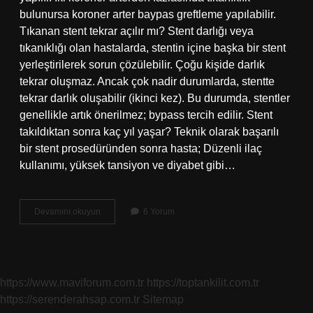
bulunursa koroner arter baypas greftleme yapılabilir.
Tıkanan stent tekrar açılır mı? Stent darlığı veya
tıkanıklığı olan hastalarda, stentin içine başka bir stent
yerleştirilerek sorun çözülebilir. Çoğu kişide darlık
tekrar oluşmaz. Ancak çok nadir durumlarda, stentte
tekrar darlık oluşabilir (ikinci kez). Bu durumda, stentler
genellikle artık önerilmez; bypass tercih edilir. Stent
takıldıktan sonra kaç yıl yaşar? Teknik olarak başarılı
bir stent prosedüründen sonra hasta; Düzenli ilaç
kullanımı, yüksek tansiyon ve diyabet gibi…
Yüzde
Devamını okuyun
6 Yorum
Kaç
Tıkalı
Damara
Stent
Takılır
https://www.maviforum.com.tr
https://toptankilit.com.tr
https://serenderahsap.com.tr
Sitemap