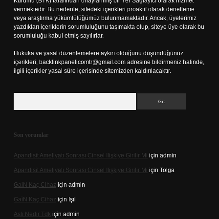
Kurumu (BTK) tarafından onaylanmış bir Yer Sağlayıcı olarak hizmet
vermektedir. Bu nedenle, sitedeki içerikleri proaktif olarak denetleme
veya araştırma yükümlülüğümüz bulunmamaktadır. Ancak, üyelerimiz
yazdıkları içeriklerin sorumluluğunu taşımakta olup, siteye üye olarak bu
sorumluluğu kabul etmiş sayılırlar.
Hukuka ve yasal düzenlemelere aykırı olduğunu düşündüğünüz
içerikleri,
backlinkpanelicomtr@gmail.com
adresine bildirmeniz halinde,
ilgili içerikler yasal süre içerisinde sitemizden kaldırılacaktır.
Arama
Son yorumlar
Apandisit Ameliyatı Sonrası Cinsel Ilişkiye Girilir Mi
için
admin
Apandisit Ameliyatı Sonrası Cinsel Ilişkiye Girilir Mi
için
Tolga
Gai̇N Kaç Cihaz
için
admin
Gai̇N Kaç Cihaz
için
Işıl
Aslı Nedir Tdk
için
admin