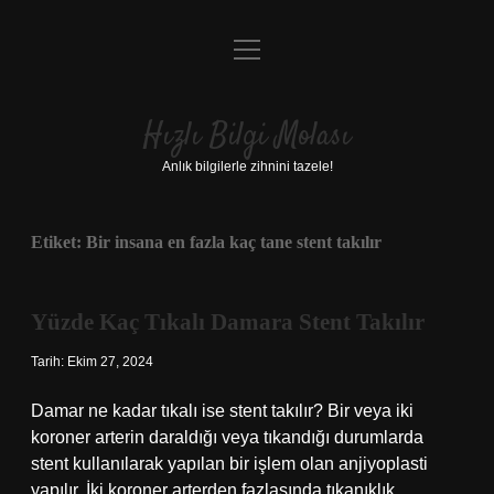
menüyü
Anasayfa
aç
Gizlilik Politikası
Hızlı Bilgi Molası
Yasal Uyarı
Anlık bilgilerle zihnini tazele!
Hakkımızda
Etiket:
Bir insana en fazla kaç tane stent takılır
Yüzde Kaç Tıkalı Damara Stent Takılır
Tarih: Ekim 27, 2024
Damar ne kadar tıkalı ise stent takılır? Bir veya iki
koroner arterin daraldığı veya tıkandığı durumlarda
stent kullanılarak yapılan bir işlem olan anjiyoplasti
yapılır. İki koroner arterden fazlasında tıkanıklık