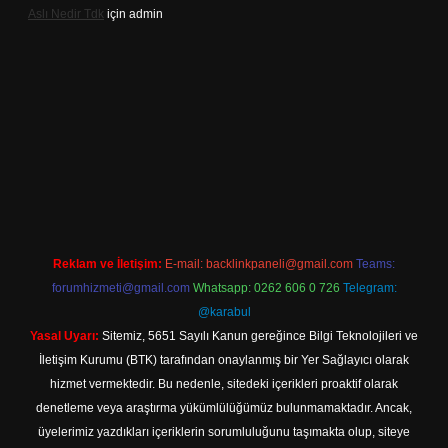
Aslı Nedir Tdk
için
admin
iriş
Reklam ve İletişim:
E-mail:
backlinkpaneli@gmail.com
Teams:
forumhizmeti@gmail.com
Whatsapp: 0262 606 0 726
Telegram:
@karabul
Yasal Uyarı:
Sitemiz, 5651 Sayılı Kanun gereğince Bilgi Teknolojileri ve
İletişim Kurumu (BTK) tarafından onaylanmış bir Yer Sağlayıcı olarak
hizmet vermektedir. Bu nedenle, sitedeki içerikleri proaktif olarak
denetleme veya araştırma yükümlülüğümüz bulunmamaktadır. Ancak,
üyelerimiz yazdıkları içeriklerin sorumluluğunu taşımakta olup, siteye