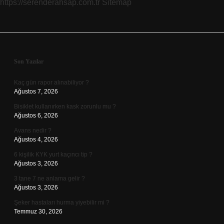
https://serenderahsap.com.tr
Sitemap
Sidebar
Son Yazılar
Kaç gün rapor alınabiliyor ?
Ağustos 7, 2026
Bisiklet kullanırken kask zorunlu mu ?
Ağustos 6, 2026
Avans nedir ?
Ağustos 4, 2026
6 kişilik KYK yurt kaçıncı tip ?
Ağustos 3, 2026
3 tane 7 ne anlama gelir ?
Ağustos 3, 2026
Şeker hastaları hurma yiyebilir mi ?
Temmuz 30, 2026