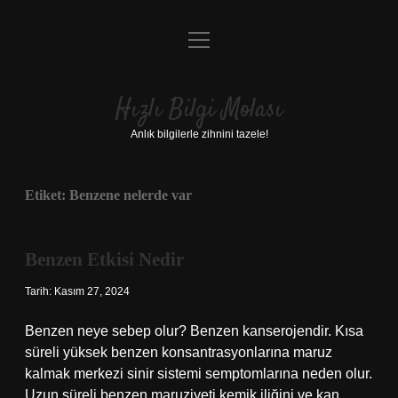
menüyü
Anasayfa
aç
Gizlilik Politikası
Hızlı Bilgi Molası
Yasal Uyarı
Anlık bilgilerle zihnini tazele!
Hakkımızda
Etiket:
Benzene nelerde var
Benzen Etkisi Nedir
Tarih: Kasım 27, 2024
Benzen neye sebep olur? Benzen kanserojendir. Kısa
süreli yüksek benzen konsantrasyonlarına maruz
kalmak merkezi sinir sistemi semptomlarına neden olur.
Uzun süreli benzen maruziyeti kemik iliğini ve kan