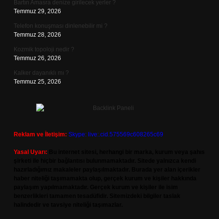
Bartın Amasra denize girilecek yerler ?
Temmuz 29, 2026
Telefon konuşması dinlenebilir mi ?
Temmuz 28, 2026
Kozmik topoloji nedir ?
Temmuz 26, 2026
Kalker dayanıklı mı ?
Temmuz 25, 2026
Reklam ve İletişim:
Skype: live:.cid.575569c608265c69
Yasal Uyarı:
Bu internet sitesi, herhangi bir marka, kurum veya şahıs
şirketi ile hiçbir bağlantısı bulunmamaktadır. Sitede yalnızca kendi
hazırladığımız makaleler paylaşılmaktadır. Burada yer alan içerikler
haber niteliği taşımamakta olup, gerçek kurum ve kişiler hakkında
paylaşım yapılmamaktadır. Gerçek kurum ve kişiler ile isim
benzerlikleri tamamen tesadüfidir. Sitemizdeki bilgiler taslak
halindedir ve tavsiye niteliği taşımazlar.