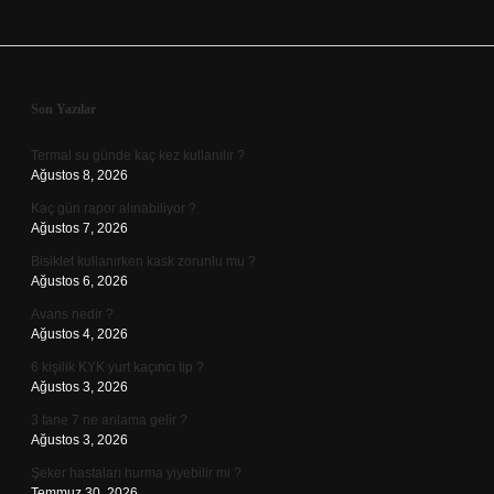
Sidebar
Son Yazılar
Termal su günde kaç kez kullanılır ?
Ağustos 8, 2026
Kaç gün rapor alınabiliyor ?
Ağustos 7, 2026
Bisiklet kullanırken kask zorunlu mu ?
Ağustos 6, 2026
Avans nedir ?
Ağustos 4, 2026
6 kişilik KYK yurt kaçıncı tip ?
Ağustos 3, 2026
3 tane 7 ne anlama gelir ?
Ağustos 3, 2026
Şeker hastaları hurma yiyebilir mi ?
Temmuz 30, 2026