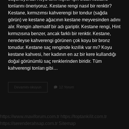
tonlarını öneriyoruz. Kestane rengi nasıl bir renktir?
Kestane, kırmızımsı kahverengi bir tondur (sağda
görün) ve kestane ağacının kestane meyvesinden adını
alır. Rengin alternatif bir adı gariptir. Kestane rengi, Hint
kırmızısına benzer, ancak farklı bir renktir. Kestane,
neredeyse kahverengi görünen çok koyu bir bronz
tonudur. Kestane saç renginde kızıllık var mı? Koyu
kestane kahvesi, her kadının en az bir kere kullandığı
doğal görünümlü saç renklerinden biridir. Tüm
kahverengi tonları gibi…
Buzlu
Devamını okuyun
12 Yorum
Kestane
Nasıl
Bir
Renk
https://www.maviforum.com.tr
https://toptankilit.com.tr
https://serenderahsap.com.tr
Sitemap