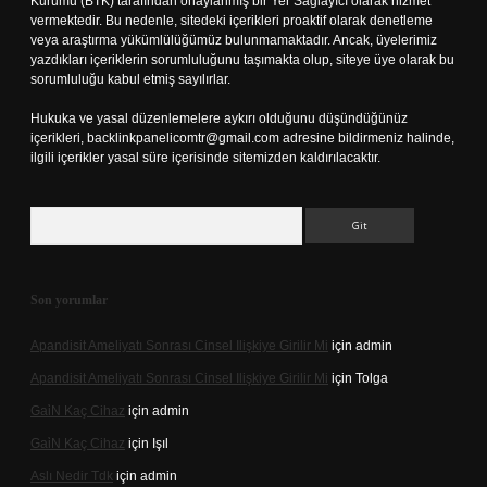
Kurumu (BTK) tarafından onaylanmış bir Yer Sağlayıcı olarak hizmet
vermektedir. Bu nedenle, sitedeki içerikleri proaktif olarak denetleme
veya araştırma yükümlülüğümüz bulunmamaktadır. Ancak, üyelerimiz
yazdıkları içeriklerin sorumluluğunu taşımakta olup, siteye üye olarak bu
sorumluluğu kabul etmiş sayılırlar.
Hukuka ve yasal düzenlemelere aykırı olduğunu düşündüğünüz
içerikleri,
backlinkpanelicomtr@gmail.com
adresine bildirmeniz halinde,
ilgili içerikler yasal süre içerisinde sitemizden kaldırılacaktır.
Arama
Son yorumlar
Apandisit Ameliyatı Sonrası Cinsel Ilişkiye Girilir Mi
için
admin
Apandisit Ameliyatı Sonrası Cinsel Ilişkiye Girilir Mi
için
Tolga
Gai̇N Kaç Cihaz
için
admin
Gai̇N Kaç Cihaz
için
Işıl
Aslı Nedir Tdk
için
admin