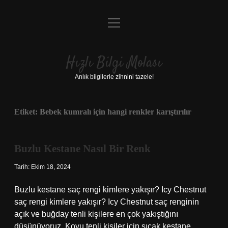
menüyü
Anasayfa
aç
Gizlilik Politikası
Hızlı Bilgi Molası
Yasal Uyarı
Anlık bilgilerle zihnini tazele!
Hakkımızda
Etiket:
Bebek kumralı için hangi renkler karıştırılır
Buzlu Kestane Nasıl Bir Renk
Tarih: Ekim 18, 2024
Buzlu kestane saç rengi kimlere yakışır? Icy Chestnut
saç rengi kimlere yakışır? Icy Chestnut saç renginin
açık ve buğday tenli kişilere en çok yakıştığını
düşünüyoruz. Koyu tenli kişiler için sıcak kestane