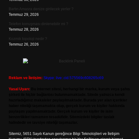
Bartın Amasra denize girilecek yerler ?
Temmuz 29, 2026
Telefon konuşması dinlenebilir mi ?
Temmuz 28, 2026
Kozmik topoloji nedir ?
Temmuz 26, 2026
Reklam ve İletişim:
Skype: live:.cid.575569c608265c69
Yasal Uyarı:
Bu internet sitesi, herhangi bir marka, kurum veya şahıs
şirketi ile hiçbir bağlantısı bulunmamaktadır. Sitede yalnızca kendi
hazırladığımız makaleler paylaşılmaktadır. Burada yer alan içerikler
haber niteliği taşımamakta olup, gerçek kurum ve kişiler hakkında
paylaşım yapılmamaktadır. Gerçek kurum ve kişiler ile isim
benzerlikleri tamamen tesadüfidir. Sitemizdeki bilgiler taslak
halindedir ve tavsiye niteliği taşımazlar.
Sitemiz, 5651 Sayılı Kanun gereğince Bilgi Teknolojileri ve İletişim