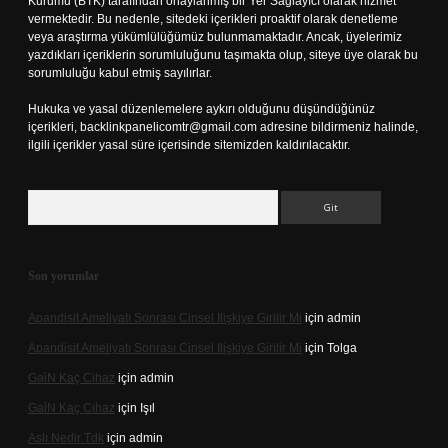
Kurumu (BTK) tarafından onaylanmış bir Yer Sağlayıcı olarak hizmet
vermektedir. Bu nedenle, sitedeki içerikleri proaktif olarak denetleme
veya araştırma yükümlülüğümüz bulunmamaktadır. Ancak, üyelerimiz
yazdıkları içeriklerin sorumluluğunu taşımakta olup, siteye üye olarak bu
sorumluluğu kabul etmiş sayılırlar.
Hukuka ve yasal düzenlemelere aykırı olduğunu düşündüğünüz
içerikleri,
backlinkpanelicomtr@gmail.com
adresine bildirmeniz halinde,
ilgili içerikler yasal süre içerisinde sitemizden kaldırılacaktır.
Arama
Son yorumlar
Apandisit Ameliyatı Sonrası Cinsel Ilişkiye Girilir Mi
için
admin
Apandisit Ameliyatı Sonrası Cinsel Ilişkiye Girilir Mi
için
Tolga
Gai̇N Kaç Cihaz
için
admin
Gai̇N Kaç Cihaz
için
Işıl
Aslı Nedir Tdk
için
admin