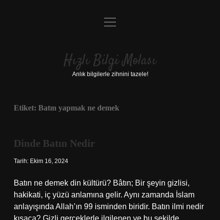
menüyü
Anasayfa
aç
Gizlilik Politikası
Hızlı Bilgi Molası
Yasal Uyarı
Anlık bilgilerle zihnini tazele!
Hakkımızda
Etiket:
Batın yapmak ne demek
Dinde Batın Nedir
Tarih: Ekim 16, 2024
Batın ne demek din kültürü? Bâtın; Bir şeyin gizlisi,
hakikati, iç yüzü anlamına gelir. Aynı zamanda İslam
anlayışında Allah’ın 99 isminden biridir. Batın ilmi nedir
kısaca? Gizli gerçeklerle ilgilenen ve bu şekilde