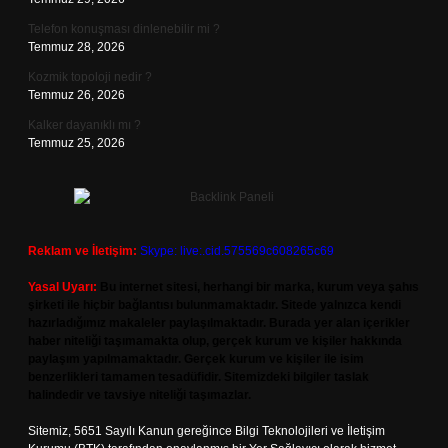
Telefon konuşması dinlenebilir mi ?
Temmuz 28, 2026
Kozmik topoloji nedir ?
Temmuz 26, 2026
Kalker dayanıklı mı ?
Temmuz 25, 2026
Reklam ve İletişim:
Skype: live:.cid.575569c608265c69
Yasal Uyarı:
Bu internet sitesi, herhangi bir marka, kurum veya şahıs
şirketi ile hiçbir bağlantısı bulunmamaktadır. Sitede yalnızca kendi
hazırladığımız makaleler paylaşılmaktadır. Burada yer alan içerikler
haber niteliği taşımamakta olup, gerçek kurum ve kişiler hakkında
paylaşım yapılmamaktadır. Gerçek kurum ve kişiler ile isim
benzerlikleri tamamen tesadüfidir. Sitemizdeki bilgiler taslak
halindedir ve tavsiye niteliği taşımazlar.
Sitemiz, 5651 Sayılı Kanun gereğince Bilgi Teknolojileri ve İletişim