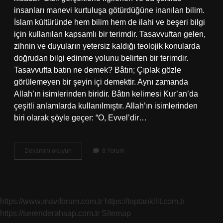
insanları manevi kurtuluşa götürdüğüne inanılan bilim.
İslam kültüründe hem bilim hem de ilahi ve beşeri bilgi
için kullanılan kapsamlı bir terimdir. Tasavvuftan gelen,
zihnin ve duyuların yetersiz kaldığı teolojik konularda
doğrudan bilgi edinme yolunu belirten bir terimdir.
Tasavvufta batın ne demek? Bâtın; Çıplak gözle
görülemeyen bir şeyin içi demektir. Aynı zamanda
Allah’ın isimlerinden biridir. Bâtın kelimesi Kur’an’da
çeşitli anlamlarda kullanılmıştır. Allah’ın isimlerinden
biri olarak şöyle geçer: “O, Evvel’dir…
Dinde
Devamını okuyun
8 Yorum
Batın
Nedir
https://www.maviforum.com.tr
https://toptankilit.com.tr
https://serenderahsap.com.tr
Sitemap