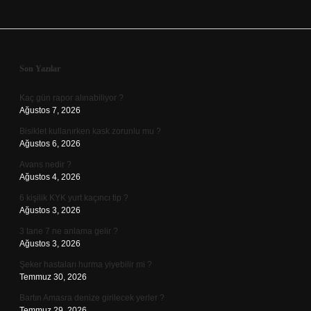
Sidebar
Son Yazılar
Kaç gün rapor alınabiliyor ?
Ağustos 7, 2026
Bisiklet kullanırken kask zorunlu mu ?
Ağustos 6, 2026
Avans nedir ?
Ağustos 4, 2026
6 kişilik KYK yurt kaçıncı tip ?
Ağustos 3, 2026
3 tane 7 ne anlama gelir ?
Ağustos 3, 2026
Şeker hastaları hurma yiyebilir mi ?
Temmuz 30, 2026
Bartın Amasra denize girilecek yerler ?
Temmuz 29, 2026