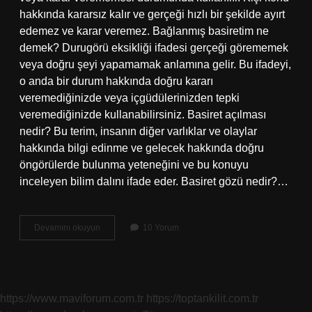
hakkında kararsız kalır ve gerçeği hızlı bir şekilde ayırt
edemez ve karar veremez. Bağlanmış basiretim ne
demek? Durugörü eksikliği ifadesi gerçeği görememek
veya doğru şeyi yapamamak anlamına gelir. Bu ifadeyi,
o anda bir durum hakkında doğru kararı
veremediğinizde veya içgüdülerinizden tepki
veremediğinizde kullanabilirsiniz. Basiret açılması
nedir? Bu terim, insanın diğer varlıklar ve olaylar
hakkında bilgi edinme ve gelecek hakkında doğru
öngörülerde bulunma yeteneğini ve bu konuyu
inceleyen bilim dalını ifade eder. Basiret gözü nedir?…
Basiret
Devamını okuyun
10 Yorum
Bağlandığını
Nasıl
Anlarız
https://www.maviforum.com.tr
https://toptankilit.com.tr