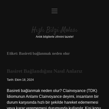
menüyü
Anasayfa
aç
Gizlilik Politikası
Hızlı Bilgi Molası
Yasal Uyarı
Anlık bilgilerle zihnini tazele!
Hakkımızda
Etiket:
Basireti bağlanmak neden olur
Basiret Bağlandığını Nasıl Anlarız
Tarih: Ekim 18, 2024
Basireti bağlanmak neden olur? Clairvoyance (TDK)
İdiomunun Anlamı Clairvoyance deyimi, insanların bir
durum karşısında hızlı bir şekilde hareket edememesi
veya karar verememesi durumunda kullanılır. Kişi konu