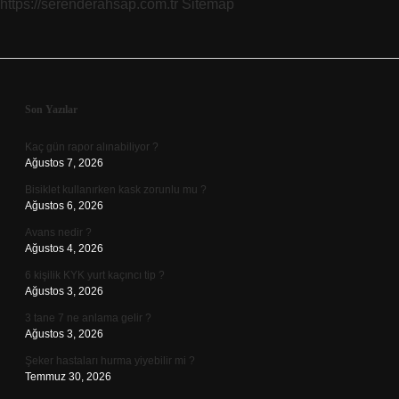
https://serenderahsap.com.tr
Sitemap
Sidebar
Son Yazılar
Kaç gün rapor alınabiliyor ?
Ağustos 7, 2026
Bisiklet kullanırken kask zorunlu mu ?
Ağustos 6, 2026
Avans nedir ?
Ağustos 4, 2026
6 kişilik KYK yurt kaçıncı tip ?
Ağustos 3, 2026
3 tane 7 ne anlama gelir ?
Ağustos 3, 2026
Şeker hastaları hurma yiyebilir mi ?
Temmuz 30, 2026