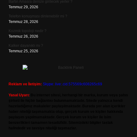
Bartın Amasra denize girilecek yerler ?
Temmuz 29, 2026
Telefon konuşması dinlenebilir mi ?
Temmuz 28, 2026
Kozmik topoloji nedir ?
Temmuz 26, 2026
Kalker dayanıklı mı ?
Temmuz 25, 2026
Reklam ve İletişim:
Skype: live:.cid.575569c608265c69
Yasal Uyarı:
Bu internet sitesi, herhangi bir marka, kurum veya şahıs
şirketi ile hiçbir bağlantısı bulunmamaktadır. Sitede yalnızca kendi
hazırladığımız makaleler paylaşılmaktadır. Burada yer alan içerikler
haber niteliği taşımamakta olup, gerçek kurum ve kişiler hakkında
paylaşım yapılmamaktadır. Gerçek kurum ve kişiler ile isim
benzerlikleri tamamen tesadüfidir. Sitemizdeki bilgiler taslak
halindedir ve tavsiye niteliği taşımazlar.