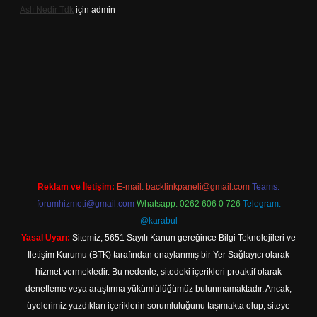
Aslı Nedir Tdk
için
admin
iriş
Reklam ve İletişim:
E-mail:
backlinkpaneli@gmail.com
Teams:
forumhizmeti@gmail.com
Whatsapp: 0262 606 0 726
Telegram:
@karabul
Yasal Uyarı:
Sitemiz, 5651 Sayılı Kanun gereğince Bilgi Teknolojileri ve
İletişim Kurumu (BTK) tarafından onaylanmış bir Yer Sağlayıcı olarak
hizmet vermektedir. Bu nedenle, sitedeki içerikleri proaktif olarak
denetleme veya araştırma yükümlülüğümüz bulunmamaktadır. Ancak,
üyelerimiz yazdıkları içeriklerin sorumluluğunu taşımakta olup, siteye