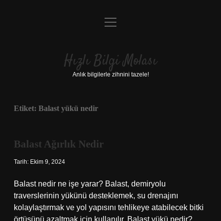
menüyü
Anasayfa
aç
Gizlilik Politikası
Hızlı Bilgi Molası
Yasal Uyarı
Anlık bilgilerle zihnini tazele!
Hakkımızda
Etiket:
Balast yükü nedir
Balast Ağırlık Nedir
Tarih: Ekim 9, 2024
Balast nedir ne işe yarar? Balast, demiryolu
traverslerinin yükünü desteklemek, su drenajını
kolaylaştırmak ve yol yapısını tehlikeye atabilecek bitki
örtüsünü azaltmak için kullanılır. Balast yükü nedir?