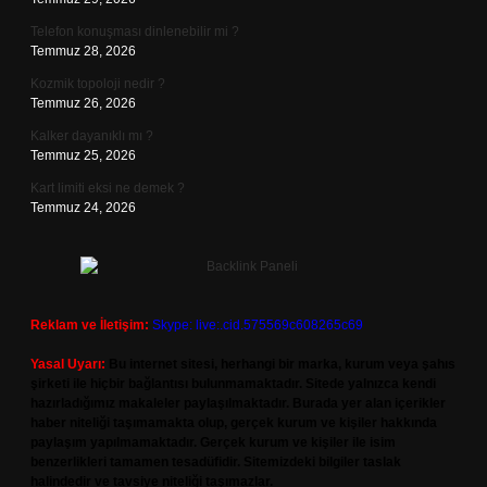
Telefon konuşması dinlenebilir mi ?
Temmuz 28, 2026
Kozmik topoloji nedir ?
Temmuz 26, 2026
Kalker dayanıklı mı ?
Temmuz 25, 2026
Kart limiti eksi ne demek ?
Temmuz 24, 2026
Reklam ve İletişim:
Skype: live:.cid.575569c608265c69
Yasal Uyarı:
Bu internet sitesi, herhangi bir marka, kurum veya şahıs
şirketi ile hiçbir bağlantısı bulunmamaktadır. Sitede yalnızca kendi
hazırladığımız makaleler paylaşılmaktadır. Burada yer alan içerikler
haber niteliği taşımamakta olup, gerçek kurum ve kişiler hakkında
paylaşım yapılmamaktadır. Gerçek kurum ve kişiler ile isim
benzerlikleri tamamen tesadüfidir. Sitemizdeki bilgiler taslak
halindedir ve tavsiye niteliği taşımazlar.