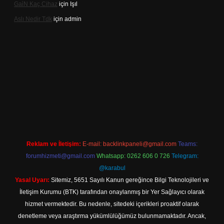
Gai̇N Kaç Cihaz
için
Işıl
Aslı Nedir Tdk
için
admin
iriş
Reklam ve İletişim:
E-mail:
backlinkpaneli@gmail.com
Teams:
forumhizmeti@gmail.com
Whatsapp: 0262 606 0 726
Telegram:
@karabul
Yasal Uyarı:
Sitemiz, 5651 Sayılı Kanun gereğince Bilgi Teknolojileri ve
İletişim Kurumu (BTK) tarafından onaylanmış bir Yer Sağlayıcı olarak
hizmet vermektedir. Bu nedenle, sitedeki içerikleri proaktif olarak
denetleme veya araştırma yükümlülüğümüz bulunmamaktadır. Ancak,