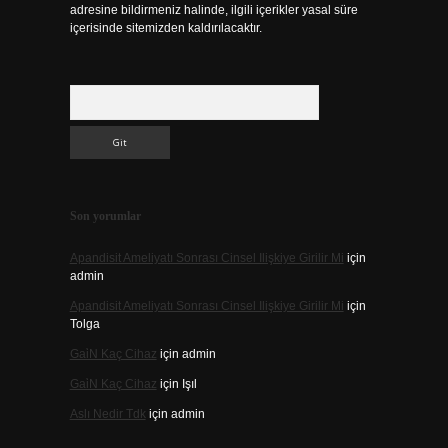
adresine bildirmeniz halinde, ilgili içerikler yasal süre
içerisinde sitemizden kaldırılacaktır.
Arama
Son yorumlar
Apandisit Ameliyatı Sonrası Cinsel Ilişkiye Girilir Mi
için
admin
Apandisit Ameliyatı Sonrası Cinsel Ilişkiye Girilir Mi
için
Tolga
Gai̇N Kaç Cihaz
için
admin
Gai̇N Kaç Cihaz
için
Işıl
Aslı Nedir Tdk
için
admin