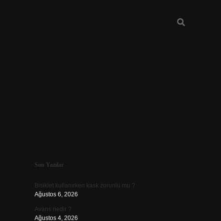
Sidebar
Son Yazılar
vdcasino güncel giriş
Bisiklet kullanırken kask zorunlu mu ?
Ağustos 6, 2026
Avans nedir ?
Ağustos 4, 2026