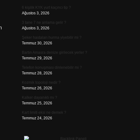
6 kişilik KYK yurt kaçıncı tip ?
Ağustos 3, 2026
3 tane 7 ne anlama gelir ?
n
Ağustos 3, 2026
Şeker hastaları hurma yiyebilir mi ?
Temmuz 30, 2026
Bartın Amasra denize girilecek yerler ?
Temmuz 29, 2026
Telefon konuşması dinlenebilir mi ?
Temmuz 28, 2026
Kozmik topoloji nedir ?
Temmuz 26, 2026
Kalker dayanıklı mı ?
Temmuz 25, 2026
Kart limiti eksi ne demek ?
Temmuz 24, 2026