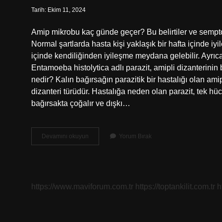
Tarih: Ekim 11, 2024
Amip mikrobu kaç günde geçer? Bu belirtiler ve sempto
Normal şartlarda hasta kişi yaklaşık bir hafta içinde i
içinde kendiliğinden iyileşme meydana gelebilir. Ayrıca
Entamoeba histolytica adlı parazit, amipli dizanterinin
nedir? Kalın bağırsağın parazitik bir hastalığı olan amip
dizanteri türüdür. Hastalığa neden olan parazit, tek hücr
bağırsakta çoğalır ve dışkı…
Amip
Devamını okuyun
Yorum Bırak
Için
Hangi
Antibiyotik
Kullanılır
https://www.maviforum.com.tr
https://toptankilit.com.tr
h