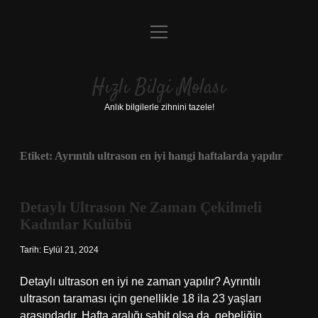
menüyü
Anasayfa
aç
Gizlilik Politikası
Hızlı Bilgi Molası
Yasal Uyarı
Anlık bilgilerle zihnini tazele!
Hakkımızda
Etiket:
Ayrıntılı ultrason en iyi hangi haftalarda yapılır
Detaylı Ultrason Ne Zaman Çekilmeli
Kadınlar Kulübü
Tarih: Eylül 21, 2024
Detaylı ultrason en iyi ne zaman yapılır? Ayrıntılı
ultrason taraması için genellikle 18 ila 23 yaşları
arasındadır. Hafta aralığı sabit olsa da, gebeliğin