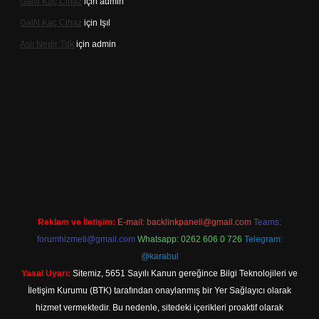
Gai̇N Kaç Cihaz
için
admin
Gai̇N Kaç Cihaz
için
Işıl
Aslı Nedir Tdk
için
admin
iriş
Reklam ve İletişim:
E-mail:
backlinkpaneli@gmail.com
Teams:
forumhizmeti@gmail.com
Whatsapp: 0262 606 0 726
Telegram:
@karabul
Yasal Uyarı:
Sitemiz, 5651 Sayılı Kanun gereğince Bilgi Teknolojileri ve
İletişim Kurumu (BTK) tarafından onaylanmış bir Yer Sağlayıcı olarak
hizmet vermektedir. Bu nedenle, sitedeki içerikleri proaktif olarak