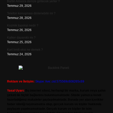
Bartın Amasra denize girilecek yerler ?
Temmuz 29, 2026
Telefon konuşması dinlenebilir mi ?
Temmuz 28, 2026
Kozmik topoloji nedir ?
Temmuz 26, 2026
Kalker dayanıklı mı ?
Temmuz 25, 2026
Kart limiti eksi ne demek ?
Temmuz 24, 2026
Reklam ve İletişim:
Skype: live:.cid.575569c608265c69
Yasal Uyarı:
Bu internet sitesi, herhangi bir marka, kurum veya şahıs
şirketi ile hiçbir bağlantısı bulunmamaktadır. Sitede yalnızca kendi
hazırladığımız makaleler paylaşılmaktadır. Burada yer alan içerikler
haber niteliği taşımamakta olup, gerçek kurum ve kişiler hakkında
paylaşım yapılmamaktadır. Gerçek kurum ve kişiler ile isim