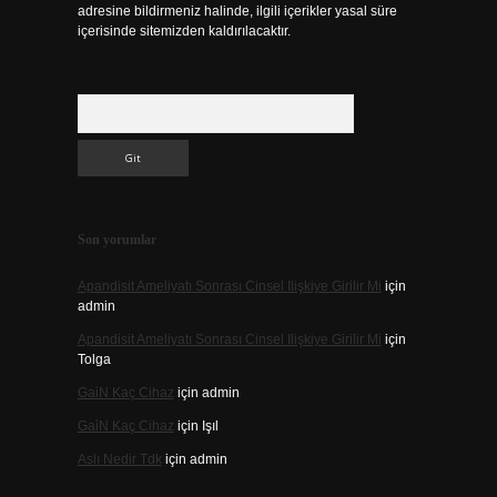
adresine bildirmeniz halinde, ilgili içerikler yasal süre
içerisinde sitemizden kaldırılacaktır.
Arama
Son yorumlar
Apandisit Ameliyatı Sonrası Cinsel Ilişkiye Girilir Mi
için
admin
Apandisit Ameliyatı Sonrası Cinsel Ilişkiye Girilir Mi
için
Tolga
Gai̇N Kaç Cihaz
için
admin
Gai̇N Kaç Cihaz
için
Işıl
Aslı Nedir Tdk
için
admin