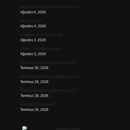
Bisiklet kullanırken kask zorunlu mu ?
Ağustos 6, 2026
Avans nedir ?
Ağustos 4, 2026
6 kişilik KYK yurt kaçıncı tip ?
Ağustos 3, 2026
3 tane 7 ne anlama gelir ?
Ağustos 3, 2026
Şeker hastaları hurma yiyebilir mi ?
Temmuz 30, 2026
Bartın Amasra denize girilecek yerler ?
Temmuz 29, 2026
Telefon konuşması dinlenebilir mi ?
Temmuz 28, 2026
Kozmik topoloji nedir ?
Temmuz 26, 2026