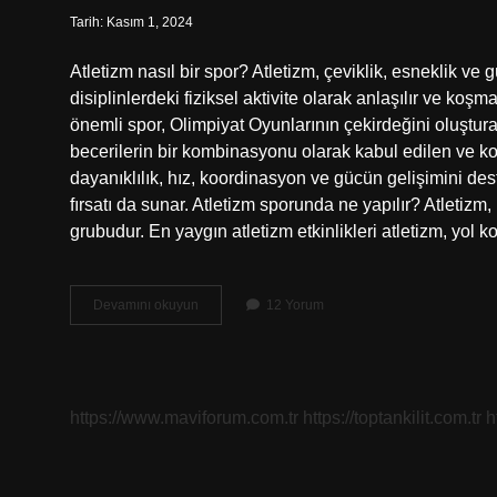
Tarih: Kasım 1, 2024
Atletizm nasıl bir spor? Atletizm, çeviklik, esneklik ve g
disiplinlerdeki fiziksel aktivite olarak anlaşılır ve koşm
önemli spor, Olimpiyat Oyunlarının çekirdeğini oluşturan a
becerilerin bir kombinasyonu olarak kabul edilen ve koş
dayanıklılık, hız, koordinasyon ve gücün gelişimini dest
fırsatı da sunar. Atletizm sporunda ne yapılır? Atletizm,
grubudur. En yaygın atletizm etkinlikleri atletizm, yol
Atletizm
Devamını okuyun
12 Yorum
Sporu
Ne
Demek
https://www.maviforum.com.tr
https://toptankilit.com.tr
h