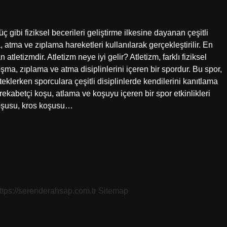
üç gibi fiziksel becerileri geliştirme ilkesine dayanan çeşitli
a, atma ve zıplama hareketleri kullanılarak gerçekleştirilir. En
tletizmdir. Atletizm neye iyi gelir? Atletizm, farklı fiziksel
ma, zıplama ve atma disiplinlerini içeren bir spordur. Bu spor,
eklerken sporculara çeşitli disiplinlerde kendilerini kanıtlama
 rekabetçi koşu, atlama ve koşuyu içeren bir spor etkinlikleri
 koşusu, kros koşusu…
ttps://serenderahsap.com.tr
Sitemap