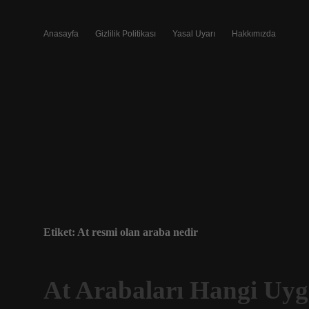
Anasayfa
Gizlilik Politikası
Yasal Uyarı
Hakkımızda
Etiket:
At resmi olan araba nedir
At Arabaları Hangi Uyga