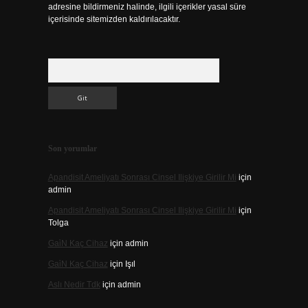
adresine bildirmeniz halinde, ilgili içerikler yasal süre
içerisinde sitemizden kaldırılacaktır.
Arama
Son yorumlar
Apandisit Ameliyatı Sonrası Cinsel Ilişkiye Girilir Mi
için
admin
Apandisit Ameliyatı Sonrası Cinsel Ilişkiye Girilir Mi
için
Tolga
Gai̇N Kaç Cihaz
için
admin
Gai̇N Kaç Cihaz
için
Işıl
Aslı Nedir Tdk
için
admin