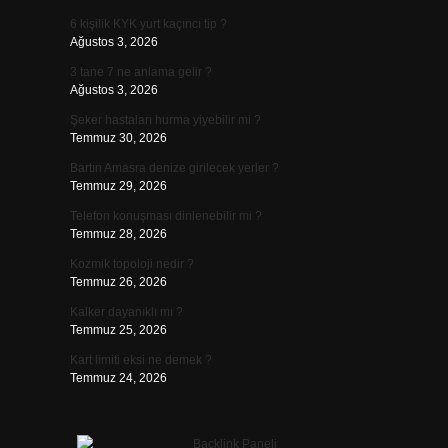
6 kişilik KYK yurt kaçıncı tip ?
Ağustos 3, 2026
3 tane 7 ne anlama gelir ?
Ağustos 3, 2026
Şeker hastaları hurma yiyebilir mi ?
Temmuz 30, 2026
Bartın Amasra denize girilecek yerler ?
Temmuz 29, 2026
Telefon konuşması dinlenebilir mi ?
Temmuz 28, 2026
Kozmik topoloji nedir ?
Temmuz 26, 2026
Kalker dayanıklı mı ?
Temmuz 25, 2026
Kart limiti eksi ne demek ?
Temmuz 24, 2026