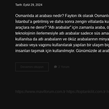
Tarih: Eylül 29, 2024
Osmanlıda at arabası nedir? Fayton ilk olarak Osman
İstanbul’a getirilmiş ve daha sonra zengin villalarda ku
araçlara ne denir? “Atlı arabalar” için zamanla araba, 
teknolojinin ilerlemesiyle atlı arabalar sadece süs amaçl
kullanılsa da atlı arabaların ve öküz arabalarının minyat
arabası veya vagonu kullanılarak yapılan bir ulaşım bi
insanları taşımak için kullanılmıştır. Günümüzde at ara
At
Devamını okuyun
2 Yorum
Arabaları
Hangi
Uygarlığa
Aittir
https://www.maviforum.com.tr
https://toptankilit.com.tr
h