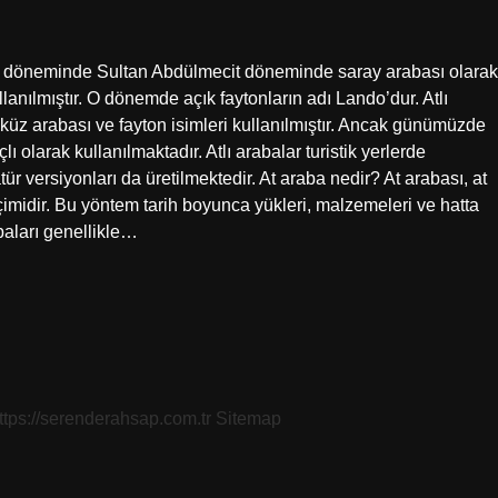
lı döneminde Sultan Abdülmecit döneminde saray arabası olarak
llanılmıştır. O dönemde açık faytonların adı Lando’dur. Atlı
öküz arabası ve fayton isimleri kullanılmıştır. Ancak günümüzde
ı olarak kullanılmaktadır. Atlı arabalar turistik yerlerde
ür versiyonları da üretilmektedir. At araba nedir? At arabası, at
çimidir. Bu yöntem tarih boyunca yükleri, malzemeleri ve hatta
baları genellikle…
ttps://serenderahsap.com.tr
Sitemap