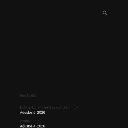
Sidebar
Son Yazılar
vdcasino güncel giriş
Bisiklet kullanırken kask zorunlu mu ?
Ağustos 6, 2026
Avans nedir ?
Ağustos 4, 2026